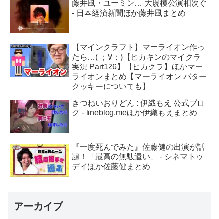
藤井風・ユーミン… 大規模公演相次ぐ
- 日本経済新聞ほか藤井風まとめ
【マインクラフト】マーライオン作っ
たら…( ；∀；)【ヒカキンのマイクラ
実況 Part126】【ヒカクラ】ほかマー
ライオンまとめ【マーライオン バター
クッキーについても】
きつねいおりどん : 伊織もえ 公式ブロ
グ - lineblog.meほか伊織もえまとめ
『一度死んでみた』佐藤健の出演が話
題！「最高の無駄遣い」 - シネマトゥ
デイほか佐藤健まとめ
アーカイブ