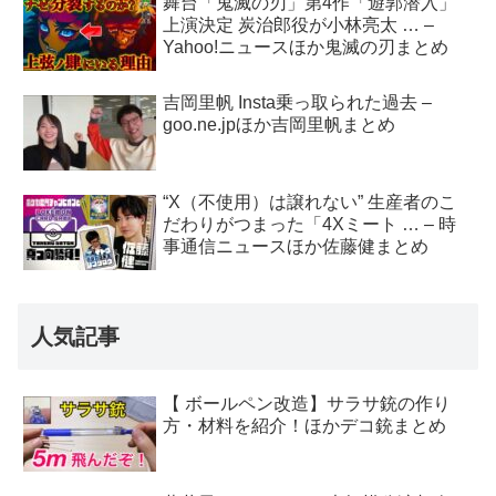
舞台「鬼滅の刃」第4作「遊郭潜入」
上演決定 炭治郎役が小林亮太 … –
Yahoo!ニュースほか鬼滅の刃まとめ
吉岡里帆 Insta乗っ取られた過去 –
goo.ne.jpほか吉岡里帆まとめ
“X（不使用）は譲れない” 生産者のこ
だわりがつまった「4Xミート … – 時
事通信ニュースほか佐藤健まとめ
人気記事
【 ボールペン改造】サラサ銃の作り
方・材料を紹介！ほかデコ銃まとめ