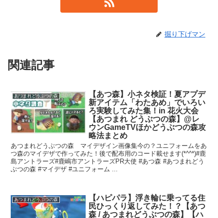
掘り下げマン
関連記事
【あつ森】小ネタ検証！夏アプデ
あつまれどうぶつの森
新アイテム「わたあめ」でいろい
ろ実験してみた集！in 花火大会
【あつまれ どうぶつの森】@レ
ウンGameTVほかどうぶつの森攻
略法まとめ
あつまれどうぶつの森 マイデザイン画像集今の？ユニフォームをあ
つ森のマイデザで作ってみた！後で配布用のコード載せます(*^^*)#鹿
島アントラーズ#鹿嶋市アントラーズPR大使 #あつ森 #あつまれどう
ぶつの森 #マイデザ #ユニフォーム ...
【ハピパラ】浮き輪に乗ってる住
あつまれどうぶつの森
民ひっくり返してみた！？【あつ
森 / あつまれどうぶつの森】【ハ