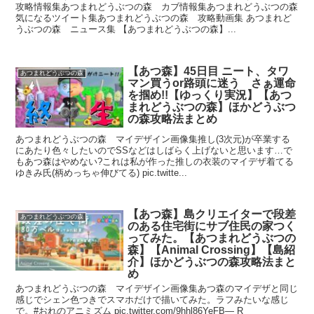
攻略情報集あつまれどうぶつの森 カブ情報集あつまれどうぶつの森
気になるツイート集あつまれどうぶつの森 攻略動画集 あつまれど
うぶつの森 ニュース集 【あつまれどうぶつの森】...
【あつ森】45日目 ニート、タワ
あつまれどうぶつの森
マン買うor路頭に迷う さぁ運命
を掴め!!【ゆっくり実況】【あつ
まれどうぶつの森】ほかどうぶつ
の森攻略法まとめ
あつまれどうぶつの森 マイデザイン画像集推し(3次元)が卒業する
にあたり色々したいのでSSなどはしばらく上げないと思います…で
もあつ森はやめない?これは私が作った推しの衣装のマイデザ着てる
ゆきみ氏(柄めっちゃ伸びてる) pic.twitte...
【あつ森】島クリエイターで段差
あつまれどうぶつの森
のある住宅街にサブ住民の家つく
ってみた。【あつまれどうぶつの
森】【Animal Crossing】【島紹
介】ほかどうぶつの森攻略法まと
め
あつまれどうぶつの森 マイデザイン画像集あつ森のマイデザと同じ
感じでシェン色つきでスマホだけで描いてみた。ラフみたいな感じ
で。#おれのアニミズム pic.twitter.com/9hhl86YeFB— R