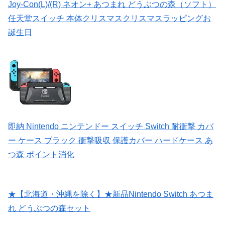
Joy-Con(L)/(R) ネオン+ あつまれ どうぶつの森（ソフト）
任天堂スイッチ 本体クリスマスクリスマスラッピングお
誕生日
即納 Nintendo ニンテンドー スイッチ Switch 耐衝撃 カバ
ー ケース ブラック 衝撃吸収 保護カバー ハードケース あ
つ森 ポイント消化
★【北海道・沖縄を除く】★新品Nintendo Switch あつま
れ どうぶつの森セット