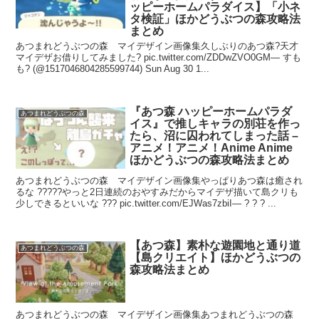
ッピーホームパラダイス】「小ネ
タ検証」ほかどうぶつの森攻略法
まとめ
あつまれどうぶつの森 マイデザイン画像集久しぶりのあつ森?天才
マイデザお借りしてみました? pic.twitter.com/ZDDwZVO0GM— すも
も? (@1517046804285599744) Sun Aug 30 1...
『あつ森 ハッピーホームパラダ
あつまれどうぶつの森
イス』で推しキャラの別荘を作っ
たら、沼に囚われてしまった話 –
アニメ！アニメ！Anime Anime
ほかどうぶつの森攻略法まとめ
あつまれどうぶつの森 マイデザイン画像集やっぱりあつ森は癒され
るな ?????やっと2日連続のおやすみだからマイデザ描いて島クリも
少しできるといいな ??? pic.twitter.com/EJWas7zbiI— ? ? ? ...
【あつ森】素朴な遊園地と通り道
あつまれどうぶつの森
【島クリエイト】ほかどうぶつの
森攻略法まとめ
あつまれどうぶつの森 マイデザイン画像集あつまれどうぶつの森