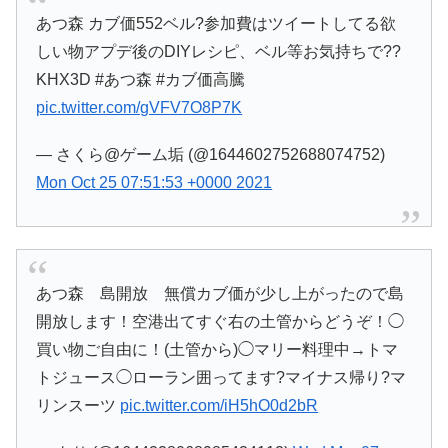
あつ森 カブ価552ベル?参加費はツイートしてる欲
しい物アプデ後のDIYレシピ、ベル等お気持ちで??
KHX3D #あつ森 #カブ価高騰
pic.twitter.com/gVFV7O8P7K
— さくら@ゲーム垢 (@1644602752688074752)
Mon Oct 25 07:51:53 +0000 2021
あつ森 島開放 無償カブ価が少し上がったので島
開放します！空港出てすぐ右の土管からどうぞ！◯
買い物ご自由に！(土管から)◯マリー料理中→トマ
トジュース◯ローラン囲ってます?マイナス帰り?マ
リンスーツ
pic.twitter.com/iH5hO0d2bR