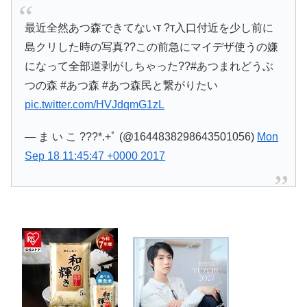
最近全然あつ森できてないт ?т入口付近を少し前に
島クリした時の写真??この前急にマイデザ使うの嫌
になって全部道剥がしちゃった??#あつまれどうぶ
つの森 #あつ森 #あつ森民と繋がりたい
pic.twitter.com/HVJdqmG1zL
— ま い こ ???*.+ﾟ (@1644838298643501056)
Mon
Sep 18 11:45:47 +0000 2017