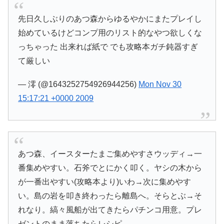
先日久しぶりのあつ森からゆるやかにまたプレイし
始めているけどコンプ用のリスト的なやつ欲しくな
っちゃった 出来れば紙で でも攻略本ガチ鈍器すぎ
て厳しい
— 澪 (@1643252754926944256)
Mon Nov 30
15:17:21 +0000 2009
あつ森、イースターたまご集めやすさウッディ→一
番集めやすい。石斧でとにかく叩く。ヤシの木から
が一番出やすい(攻略本より)いわ→次に集めやす
い。島の岩を叩き終わったら離島へ。そらとぶ→そ
れなり。縞々風船が出てきたらパチンコ用意。プレ
ゼントのまま落ちたらレシピ。