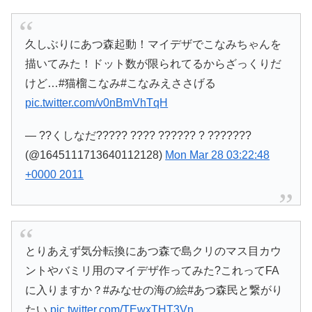
久しぶりにあつ森起動！マイデザでこなみちゃんを
描いてみた！ドット数が限られてるからざっくりだ
けど…#猫榴こなみ#こなみえささげる
pic.twitter.com/v0nBmVhTqH
— ??くしなだ????? ???? ?????? ? ???????
(@1645111713640112128)
Mon Mar 28 03:22:48
+0000 2011
とりあえず気分転換にあつ森で島クリのマス目カウ
ントやバミリ用のマイデザ作ってみた?これってFA
に入りますか？#みなせの海の絵#あつ森民と繋がり
たい
pic.twitter.com/TEwxTHT3Vn