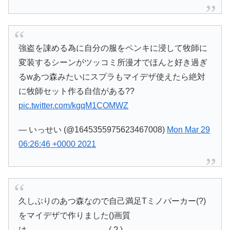
強盗を諌める為に自分の服をペンキに浸して牧師に
変装するシーンがツッコミ所漫才でほんと好き過ぎ
るwあつ森みたいにスプラもマイデザ使えたら絶対
に牧師セット作る自信がある??
pic.twitter.com/kgqM1COMWZ
— いっせい (@1645355975623467008)
Mon Mar 29
06:26:46 +0000 2021
久しぶりのあつ森なので自己満足Tミノパーカー(?)
をマイデザで作りました()画質
は…………………………( ? )