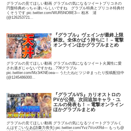
グラブルの見てほしい動画 グラブルの気になるツイートプリコネの
円盤特典めっちゃ凄いらしいですね グラブル特典とプリコネ特典付
くそうです pic.twitter.com/WUR5NO8lE3— 柏木 渚
(@126253721...
『グラブル』ヴェインが最終上限
グラブル攻略
解放。全体かばう持ちに！ – 電撃
オンラインほかグラブルまとめ
グラブルの見てほしい動画 グラブルの気になるツイート火属性に愛
され過ぎじゃないですかね...??#グラブル
pic.twitter.com/Mz3rKNEoea— うたたねヒツジ＠まったり投稿配信中
(@1245486000...
『グラブルVS』カリオストロの
グラブル攻略
PVが公開。次回追加キャラ・ユ
エルの発表も！ – 電撃オンライン
ほかグラブルまとめ
グラブルの見てほしい動画 グラブルの気になるツイートグラブルく
んはすごいなあ(語彙力喪失) pic.twitter.com/Yvz7VcnXRd— もっち@