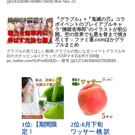
(@1431958874098073604) Mon Nov 23...
『グラブル』×『鬼滅の刃』コラ
グラブル攻略
ボイベントのプレイアブルキャ
ラ“煉獄杏寿郎”のイラストが初公
開。空の世界でも悪を骨まで焼き
尽くす – ファミ通.comほかグラ
ブルまとめ
グラブルの見てほしい動画 グラブルの気になるツイートグラブル今
日のガチャピン&スクラッチ♪SSRマギ石&半汁100個…
pic.twitter.com/lSrPm9S6DD— 橙穹 (@1371463064437059584...