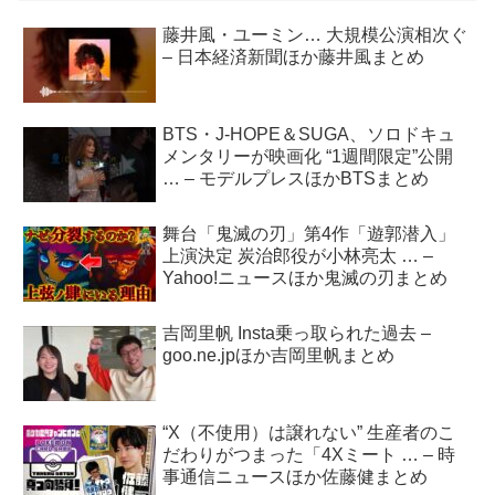
藤井風・ユーミン… 大規模公演相次ぐ
– 日本経済新聞ほか藤井風まとめ
BTS・J-HOPE＆SUGA、ソロドキュ
メンタリーが映画化 “1週間限定”公開
… – モデルプレスほかBTSまとめ
舞台「鬼滅の刃」第4作「遊郭潜入」
上演決定 炭治郎役が小林亮太 … –
Yahoo!ニュースほか鬼滅の刃まとめ
吉岡里帆 Insta乗っ取られた過去 –
goo.ne.jpほか吉岡里帆まとめ
“X（不使用）は譲れない” 生産者のこ
だわりがつまった「4Xミート … – 時
事通信ニュースほか佐藤健まとめ