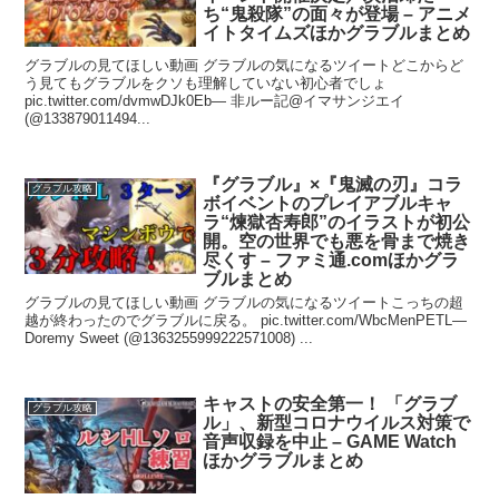
ち“鬼殺隊”の面々が登場 – アニメ
イトタイムズほかグラブルまとめ
グラブルの見てほしい動画 グラブルの気になるツイートどこからど
う見てもグラブルをクソも理解していない初心者でしょ
pic.twitter.com/dvmwDJk0Eb— 非ルー記@イマサンジエイ
(@133879011494...
『グラブル』×『鬼滅の刃』コラ
グラブル攻略
ボイベントのプレイアブルキャ
ラ“煉獄杏寿郎”のイラストが初公
開。空の世界でも悪を骨まで焼き
尽くす – ファミ通.comほかグラ
ブルまとめ
グラブルの見てほしい動画 グラブルの気になるツイートこっちの超
越が終わったのでグラブルに戻る。 pic.twitter.com/WbcMenPETL—
Doremy Sweet (@1363255999222571008) ...
キャストの安全第一！ 「グラブ
グラブル攻略
ル」、新型コロナウイルス対策で
音声収録を中止 – GAME Watch
ほかグラブルまとめ