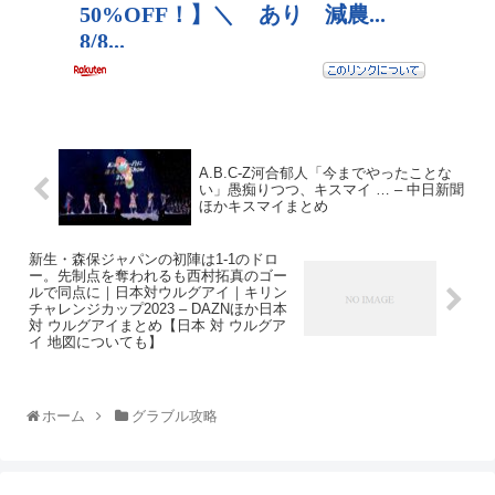
A.B.C-Z河合郁人「今までやったことな
い」愚痴りつつ、キスマイ … – 中日新聞
ほかキスマイまとめ
新生・森保ジャパンの初陣は1-1のドロ
ー。先制点を奪われるも西村拓真のゴー
ルで同点に｜日本対ウルグアイ｜キリン
チャレンジカップ2023 – DAZNほか日本
対 ウルグアイまとめ【日本 対 ウルグア
イ 地図についても】
ホーム
グラブル攻略