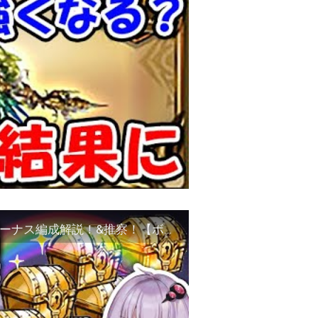
【グラブル】アーカルム自動探索のおすすめボーナス編成解説！&推察！【ボイロ実況】