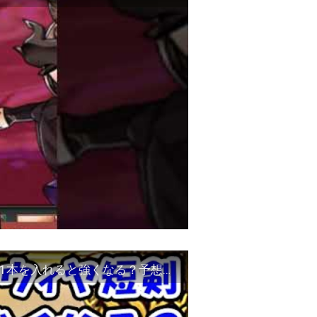
【グラブル】風マグナでイーウィヤ短剣の無凸1本を入れると強くなる？予想外の結果に！（約定武器）（リミイーウィヤ）（ティアマグ）「グランブルーファンタジー」