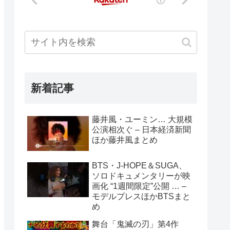
新着記事
藤井風・ユーミン… 大規模
公演相次ぐ – 日本経済新聞
ほか藤井風まとめ
BTS・J-HOPE＆SUGA、
ソロドキュメンタリーが映
画化 “1週間限定”公開 … –
モデルプレスほかBTSまと
め
舞台「鬼滅の刃」第4作