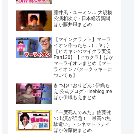
藤井風・ユーミン… 大規模
公演相次ぐ - 日本経済新聞
ほか藤井風まとめ
【マインクラフト】マーラ
イオン作ったら…( ；∀；)
【ヒカキンのマイクラ実況
Part126】【ヒカクラ】ほか
マーライオンまとめ【マー
ライオン バタークッキーに
ついても】
きつねいおりどん : 伊織も
え 公式ブログ - lineblog.me
ほか伊織もえまとめ
『一度死んでみた』佐藤健
の出演が話題！「最高の無
駄遣い」 - シネマトゥデイ
ほか佐藤健まとめ