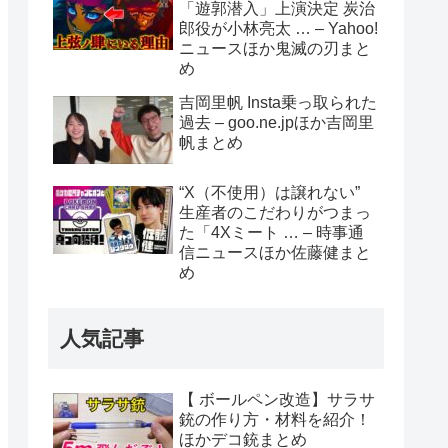
「遊郭潜入」上演決定 炭治
郎役が小林亮太 … – Yahoo!
ニュースほか鬼滅の刃まと
め
吉岡里帆 Insta乗っ取られた
過去 – goo.ne.jpほか吉岡里
帆まとめ
“X（不使用）は譲れない”
生産者のこだわりがつまっ
た「4Xミート … – 時事通
信ニュースほか佐藤健まと
め
人気記事
【 ボールペン改造】サラサ
銃の作り方・材料を紹介！
ほかデコ銃まとめ