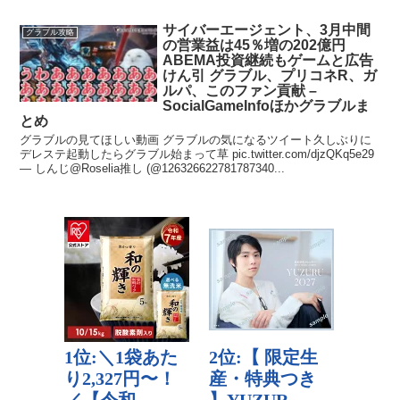
サイバーエージェント、3月中間
グラブル攻略
の営業益は45％増の202億円
ABEMA投資継続もゲームと広告
けん引 グラブル、プリコネR、ガ
ルパ、このファン貢献 –
SocialGameInfoほかグラブルま
とめ
グラブルの見てほしい動画 グラブルの気になるツイート久しぶりに
デレステ起動したらグラブル始まって草 pic.twitter.com/djzQKq5e29
— しんじ@Roselia推し (@126326622781787340...