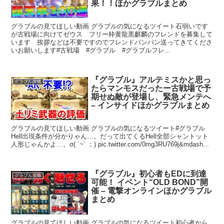
果！！ほかグラブルまとめ
グラブルの見てほしい動画 グラブルの気になるツイート石弱いです
が古戦場に向けてゼウス フリー枠黄龍黒麒麟のフレンドを募集して
います 挨拶などは不要ですのでフレンドバンバン送ってきてくださ
いお願いします#古戦場 #グラブル #グラブルフレ...
『グラブル』アルテミスかと思っ
グラブル攻略
たらマンモスだったー古戦場で予
期せぬ敵が登場し、緊急メンテへ
– インサイドほかグラブルまとめ
グラブルの見てほしい動画 グラブルの気になるツイート#グラブル
Hell出現条件が分かりゃん…。だって出てくるHell全部シャントット
人形じゃんかよ…。σ( ´~` ；) pic.twitter.com/0mg3RU769j&mdash...
『グラブル』初心者もEDに到達
グラブル攻略
可能！ イベント“OLD BOND”開
催 – 電撃オンラインほかグラブル
まとめ
グラブルの見てほしい動画 グラブルの気になるツイート初心者から