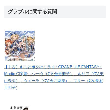
グラブルに関する質問
【中古】キミとボクのミライ ~GRANBLUE FANTASY~
[Audio CD] 歌：ジータ（CV.金元寿子）、ルリア（CV.東
山奈央）、ヴィーラ（CV.今井麻美）、マリー（CV.長谷
川明子）