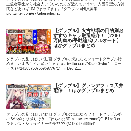
上級者学生から社会人いろいろの方が遊んでいます。入団希望の方質
問などあればDMでまってます。#グラブル #団員募集
pic.twitter.com/evKebujnoh&m...
【グラブル】火古戦場の目的別お
グラブル攻略
すすめキャラ厳選紹介！【2200
万肉集め/手動編成/フルオート】
ほかグラブルまとめ
グラブルの見てほしい動画 グラブルの気になるツイートグラブル始
めましたよろしくお願いします pic.twitter.com/A0uZsSwhe7— ロー
トス (@1428375076596977671) Fri Dec 21...
【グラブル】グランデフェス天井
グラブル攻略
配信！！ほかグラブルまとめ
グラブルの見てほしい動画 グラブルの気になるツイートグラブル勢
のSAN値すり減りそう #わらべだ3D pic.twitter.com/QC1B1bc0un—
ラミレス・シュタイナー伍長?? ?? (@127395866541...