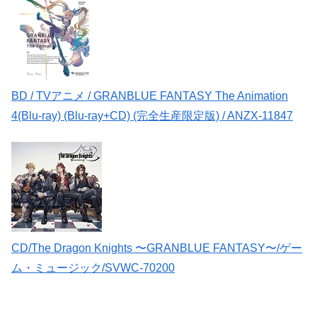
BD / TVアニメ / GRANBLUE FANTASY The Animation
4(Blu-ray) (Blu-ray+CD) (完全生産限定版) / ANZX-11847
CD/The Dragon Knights 〜GRANBLUE FANTASY〜/ゲー
ム・ミュージック/SVWC-70200