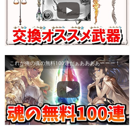
これが俺の魂の無料100連だぁああああーーー！！！【グランデフェス】【グラブル】