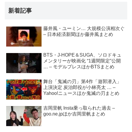
新着記事
藤井風・ユーミン… 大規模公演相次ぐ
– 日本経済新聞ほか藤井風まとめ
BTS・J-HOPE＆SUGA、ソロドキュ
メンタリーが映画化 “1週間限定”公開
… – モデルプレスほかBTSまとめ
舞台「鬼滅の刃」第4作「遊郭潜入」
上演決定 炭治郎役が小林亮太 … –
Yahoo!ニュースほか鬼滅の刃まとめ
吉岡里帆 Insta乗っ取られた過去 –
goo.ne.jpほか吉岡里帆まとめ