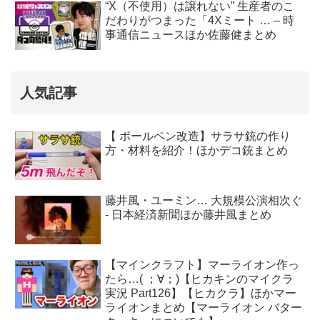
“X（不使用）は譲れない” 生産者のこ
だわりがつまった「4Xミート … – 時
事通信ニュースほか佐藤健まとめ
人気記事
【 ボールペン改造】サラサ銃の作り
方・材料を紹介！ほかデコ銃まとめ
藤井風・ユーミン… 大規模公演相次ぐ
- 日本経済新聞ほか藤井風まとめ
【マインクラフト】マーライオン作っ
たら…( ；∀；)【ヒカキンのマイクラ
実況 Part126】【ヒカクラ】ほかマー
ライオンまとめ【マーライオン バター