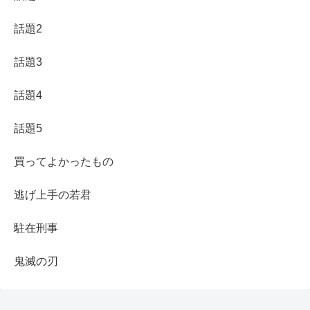
話題2
話題3
話題4
話題5
買ってよかったもの
逃げ上手の若君
駐在刑事
鬼滅の刃