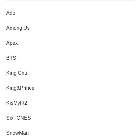
Ado
Among Us
Apex
BTS
King Gnu
King&Prince
KisMyFt2
SixTONES
SnowMan