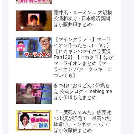
藤井風・ユーミン… 大規模
公演相次ぐ - 日本経済新聞
ほか藤井風まとめ
【マインクラフト】マーラ
イオン作ったら…( ；∀；)
【ヒカキンのマイクラ実況
Part126】【ヒカクラ】ほか
マーライオンまとめ【マー
ライオン バタークッキーに
ついても】
きつねいおりどん : 伊織も
え 公式ブログ - lineblog.me
ほか伊織もえまとめ
『一度死んでみた』佐藤健
の出演が話題！「最高の無
駄遣い」 - シネマトゥデイ
ほか佐藤健まとめ