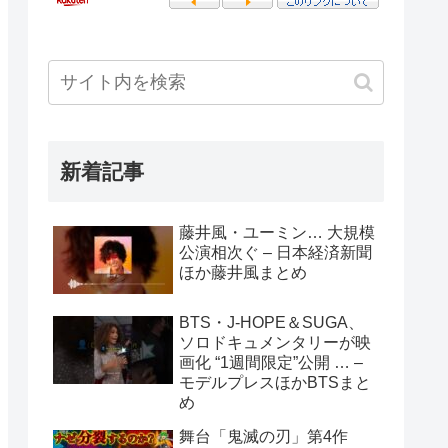
新着記事
藤井風・ユーミン… 大規模
公演相次ぐ – 日本経済新聞
ほか藤井風まとめ
BTS・J-HOPE＆SUGA、
ソロドキュメンタリーが映
画化 “1週間限定”公開 … –
モデルプレスほかBTSまと
め
舞台「鬼滅の刃」第4作