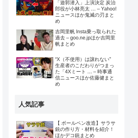
「遊郭潜入」上演決定 炭治
郎役が小林亮太 … – Yahoo!
ニュースほか鬼滅の刃まと
め
吉岡里帆 Insta乗っ取られた
過去 – goo.ne.jpほか吉岡里
帆まとめ
“X（不使用）は譲れない”
生産者のこだわりがつまっ
た「4Xミート … – 時事通
信ニュースほか佐藤健まと
め
人気記事
【 ボールペン改造】サラサ
銃の作り方・材料を紹介！
ほかデコ銃まとめ