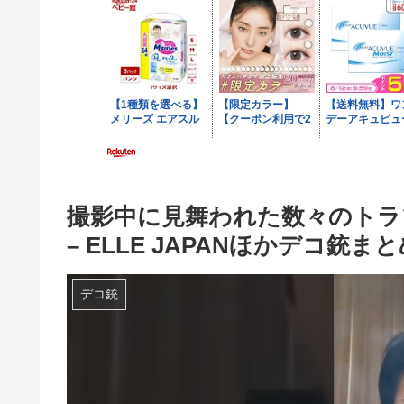
撮影中に見舞われた数々のトラブ
– ELLE JAPANほかデコ銃ま
デコ銃