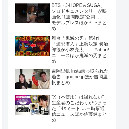
BTS・J-HOPE＆SUGA、
ソロドキュメンタリーが映
画化 “1週間限定”公開 … –
モデルプレスほかBTSまと
め
舞台「鬼滅の刃」第4作
「遊郭潜入」上演決定 炭治
郎役が小林亮太 … – Yahoo!
ニュースほか鬼滅の刃まと
め
吉岡里帆 Insta乗っ取られた
過去 – goo.ne.jpほか吉岡里
帆まとめ
“X（不使用）は譲れない”
生産者のこだわりがつまっ
た「4Xミート … – 時事通
信ニュースほか佐藤健まと
め