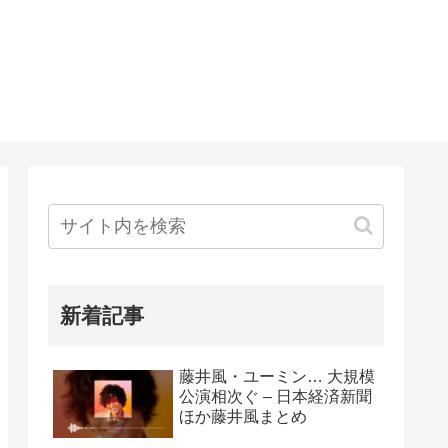
新着記事
藤井風・ユーミン… 大規模
公演相次ぐ – 日本経済新聞
ほか藤井風まとめ