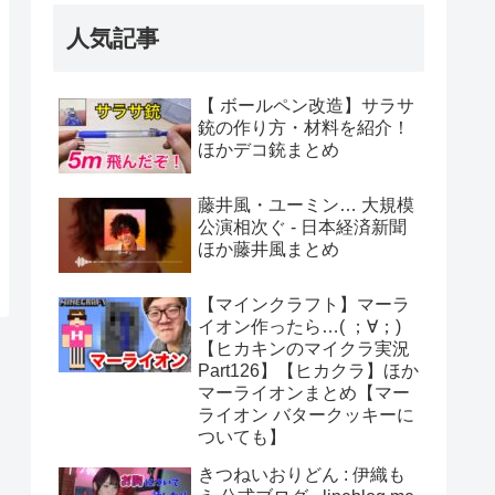
人気記事
【 ボールペン改造】サラサ
銃の作り方・材料を紹介！
ほかデコ銃まとめ
藤井風・ユーミン… 大規模
公演相次ぐ - 日本経済新聞
ほか藤井風まとめ
【マインクラフト】マーラ
イオン作ったら…( ；∀；)
【ヒカキンのマイクラ実況
Part126】【ヒカクラ】ほか
マーライオンまとめ【マー
ライオン バタークッキーに
ついても】
きつねいおりどん : 伊織も