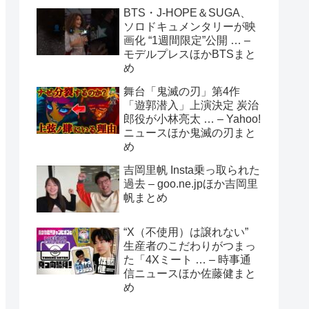
BTS・J-HOPE＆SUGA、
ソロドキュメンタリーが映
画化 “1週間限定”公開 … –
モデルプレスほかBTSまと
め
舞台「鬼滅の刃」第4作
「遊郭潜入」上演決定 炭治
郎役が小林亮太 … – Yahoo!
ニュースほか鬼滅の刃まと
め
吉岡里帆 Insta乗っ取られた
過去 – goo.ne.jpほか吉岡里
帆まとめ
“X（不使用）は譲れない”
生産者のこだわりがつまっ
た「4Xミート … – 時事通
信ニュースほか佐藤健まと
め