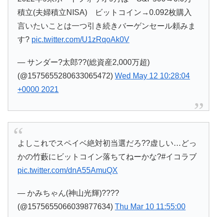
積立(夫婦積立NISA) ビットコイン→0.092枚購入
言いたいことは一つ引き続きバーゲンセール頼みま
す?
pic.twitter.com/U1zRqoAk0V
— サンダー?太郎??(総資産2,000万超)
(@1575655280633065472)
Wed May 12 10:28:04
+0000 2021
よしこれでスペイベ絶対初当選だろ??虚しい…どっ
かの竹藪にビットコイン落ちてねーかな?#イコラブ
pic.twitter.com/dnA55AmuQX
— かみちゃん(神山光輝)????
(@1575655066039877634)
Thu Mar 10 11:55:00