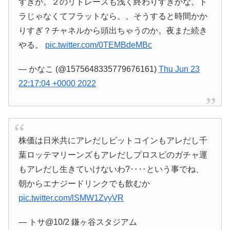
すぎか。２のリトレースも浅く終わりすぎかな。ト
ラじゃなくてフラットなら。。そうすると時間かか
りすぎ？チャネルから頭出ちゃうのか。夜また続き
やる。
pic.twitter.com/0TEMBdeMBc
— かなこ (@1575648335779676161)
Thu Jun 23
22:17:04 +0000 2022
株価は日米共にアレだしビットコインもアレだし千
葉ロッテマリーンズもアレだしプロスピのガチャ運
もアレだし生きていけないわ?‥‥という事でね、
朝からエナジードリンクでも飲むか
pic.twitter.com/lSMW1ZvyVR
— トサ@10/2 鎌ヶ谷スタジアム