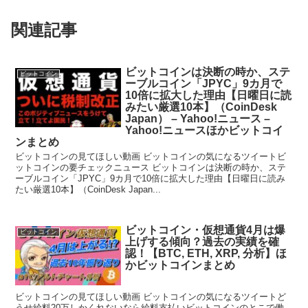
関連記事
ビットコインは決断の時か、ステ
ビットコイン
ーブルコイン「JPYC」9カ月で
10倍に拡大した理由【日曜日に読
みたい厳選10本】（CoinDesk
Japan） – Yahoo!ニュース –
Yahoo!ニュースほかビットコイ
ンまとめ
ビットコインの見てほしい動画 ビットコインの気になるツイートビ
ットコインの要チェックニュース ビットコインは決断の時か、ステ
ーブルコイン「JPYC」9カ月で10倍に拡大した理由【日曜日に読み
たい厳選10本】（CoinDesk Japan...
ビットコイン・仮想通貨4月は爆
ビットコイン
上げする傾向？過去の実績を確
認！【BTC, ETH, XRP, 分析】ほ
かビットコインまとめ
ビットコインの見てほしい動画 ビットコインの気になるツイートど
うせ給料20万しかくれないなら給料支払いビットコインのとこで働