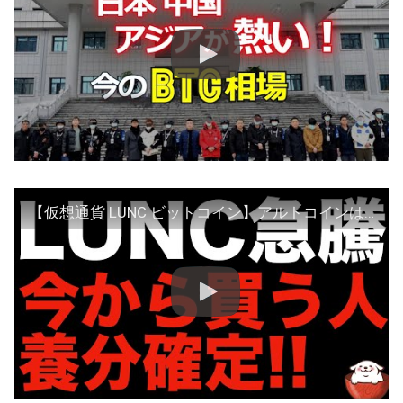
【仮想通貨 LUNC ビットコイン】アルトコインはエンタメコイン本当に応援できないなら持つのは危険（朝活配信877日目 毎日相場をチェックするだけで勝率アップ）【暗号資産 Crypto】