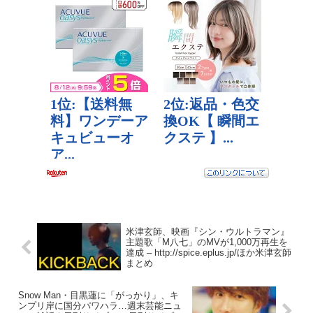
米津玄師、映画『シン・ウルトラマン』
主題歌「M八七」のMVが1,000万再生を
達成 – http://spice.eplus.jp/ほか米津玄師
まとめ
Snow Man・目黒蓮に「がっかり」、キ
ンプリ岸に国分パワハラ…週末芸能ニュ