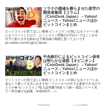
ソラナの価値を膨らませた架空の
ビットコイン
開発者集団【コラム】
（CoinDesk Japan） – Yahoo!
ニュース – Yahoo!ニュースほか
ビットコインまとめ
ビットコインの見てほしい動画 ビットコインの気になるツイート前
にもツイートしたけど、ビットコイン問題の17日占いではここを今
日下に割りますね割れば下落目線の再開と思ってよいです
pic.twitter.com/4z1giLIcJl&md...
中央銀行によるビットコイン保有
ビットコイン
は明らかな道筋【オピニオン】
（CoinDesk Japan） – Yahoo!
ニュース – Yahoo!ニュースほか
ビットコインまとめ
ビットコインの見てほしい動画 ビットコインの気になるツイートお
金なくて困ってる方におすすめ！フリーターの方でも参加できるので
どうぞ★?ビットコイン?収入証明書?借金うつ病— 固定ツイート見
て！即日稼げる副業、年収600万、パ...