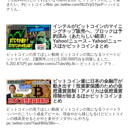
きたい。#ビットコイン#btc pic.twitter.com/NUJVpSYpvP— ハイエ
ナくん...
インテルがビットコインのマイニ
ビットコイン
ングチップ販売へ、ブロックは予
約済み（あたらしい経済） –
Yahoo!ニュース – Yahoo!ニュー
スほかビットコインまとめ
ビットコインの見てほしい動画 ビットコインの気になるツイートビ
ットコインが、2週間半ぶりに5,200,000円台を回復しました。
5,202,871円 pic.twitter.com/u77ubvWyJk— ビットコイン アラ...
ビットコイン遂に日本の金融庁が
ビットコイン
動き出す！投資家保護のための仮
想通貨規制！アメリカは仮想通貨
排除が始まるほかビットコインま
とめ
ビットコインの見てほしい動画 ビットコインの気になるツイートラ
ッパーのこういう成金アピール、現金やから様になるけどビットコイ
ンの残高見せるとかやと多分クソダサいんやろな
pic.twitter.com/YawHM4z99n—...