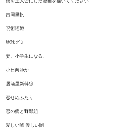
僕を主人公にした漫画を描いてください
吉岡里帆
呪術廻戦
地球グミ
妻、小学生になる。
小日向ゆか
居酒屋新幹線
恋せぬふたり
恋の病と野郎組
愛しい嘘 優しい闇