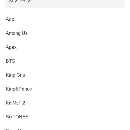
Ado
Among Us
Apex
BTS
King Gnu
King&Prince
KisMyFt2
SixTONES