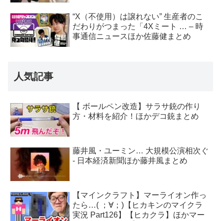
“X（不使用）は譲れない” 生産者のこ
だわりがつまった「4Xミート … – 時
事通信ニュースほか佐藤健まとめ
人気記事
【 ボールペン改造】サラサ銃の作り
方・材料を紹介！ほかデコ銃まとめ
藤井風・ユーミン… 大規模公演相次ぐ
- 日本経済新聞ほか藤井風まとめ
【マインクラフト】マーライオン作っ
たら…( ；∀；)【ヒカキンのマイクラ
実況 Part126】【ヒカクラ】ほかマー