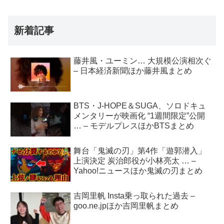
新着記事
藤井風・ユーミン… 大規模公演相次ぐ
– 日本経済新聞ほか藤井風まとめ
BTS・J-HOPE＆SUGA、ソロドキュ
メンタリーが映画化 “1週間限定”公開
… – モデルプレスほかBTSまとめ
舞台「鬼滅の刃」第4作「遊郭潜入」
上演決定 炭治郎役が小林亮太 … –
Yahoo!ニュースほか鬼滅の刃まとめ
吉岡里帆 Insta乗っ取られた過去 –
goo.ne.jpほか吉岡里帆まとめ