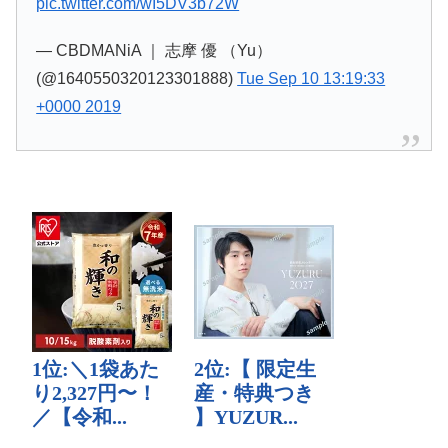
pic.twitter.com/wI5DV3b72W
— CBDMANiA ｜ 志摩 優 （Yu）
(@1640550320123301888)
Tue Sep 10 13:19:33
+0000 2019