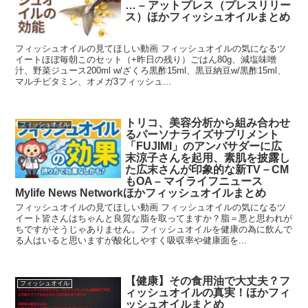
… – アットプレス（プレスリリー
ス）ほかフィッシュオイルまとめ
フィッシュオイルの見てほしい動画 フィッシュオイルの気になるツ
イートほぼ毎朝このセット（+昨日の残り）ごはん80g、減塩味噌
汁、野菜ジュース200ml w/ざくろ黒酢15ml、黒豆納豆w/黒酢15ml、
マルチビタミン、オメガ3フィッシュ...
トリコ、美容分析から組み合わせ
フィッシュオイル
るパーソナライズサプリメント
「FUJIMI」のアンバサダーに広
末涼子さんを起用、素肌を披露し
た広末さんが印象的な新TV－CM
もOA – マイライフニュース
Mylife News Networkほかフィッシュオイルまとめ
フィッシュオイルの見てほしい動画 フィッシュオイルの気になるツ
イート皆さんはちゃんと良質な脂を取ってますか？脂＝悪と思われが
ちですがそうじゃありません。フィッシュオイルを健康の為に飲んで
る人はいると思いますが酸化しやすく吸収率や健康面を...
【健康】その食用油で大丈夫？フ
フィッシュオイル
ィッシュオイルの真実！ほかフィ
ッシュオイルまとめ