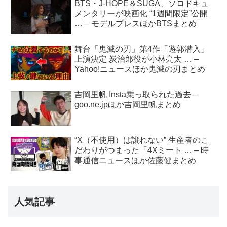
BTS・J-HOPE＆SUGA、ソロドキュ
メンタリーが映画化 “1週間限定”公開
… – モデルプレスほかBTSまとめ
舞台「鬼滅の刃」第4作「遊郭潜入」
上演決定 炭治郎役が小林亮太 … –
Yahoo!ニュースほか鬼滅の刃まとめ
吉岡里帆 Insta乗っ取られた過去 –
goo.ne.jpほか吉岡里帆まとめ
“X（不使用）は譲れない” 生産者のこ
だわりがつまった「4Xミート … – 時
事通信ニュースほか佐藤健まとめ
人気記事