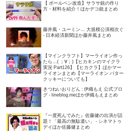
【 ボールペン改造】サラサ銃の作り
方・材料を紹介！ほかデコ銃まとめ
藤井風・ユーミン… 大規模公演相次ぐ
- 日本経済新聞ほか藤井風まとめ
【マインクラフト】マーライオン作っ
たら…( ；∀；)【ヒカキンのマイクラ
実況 Part126】【ヒカクラ】ほかマー
ライオンまとめ【マーライオン バター
クッキーについても】
きつねいおりどん : 伊織もえ 公式ブロ
グ - lineblog.meほか伊織もえまとめ
『一度死んでみた』佐藤健の出演が話
題！「最高の無駄遣い」 - シネマトゥ
デイほか佐藤健まとめ