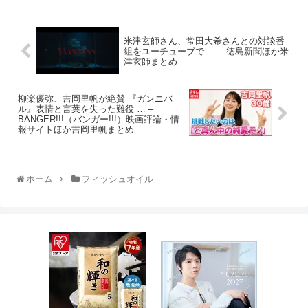
米津玄師さん、常田大希さんとの対談番
組をユーチューブで … – 徳島新聞ほか米
津玄師まとめ
柳楽優弥、吉岡里帆が絶賛 『ガンニバ
ル』表情と言葉を失った難役 … –
BANGER!!!（バンガー!!!）映画評論・情
報サイトほか吉岡里帆まとめ
ホーム
フィッシュオイル