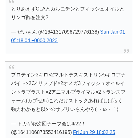
とりあえずCLAとカルニチンとフィッシュオイルと
リンゴ酢を注文?
— だいもん (@1641317096729776138)
Sun Jan 01
05:18:04 +0000 2023
プロテイン3キロ×2マルトデスキストリン5キロアナ
バイト×2C4リップド×2オメガ3フィッシュオイルイ
ントラブラスト×2アニマルプライマル×2トランスフ
ォーム(カプセル)これだけストックあればしばらく
強力わかもと以外のサプリいらんやろ(´・ω・｀)
— トカゲ@次回ナーフ会は4/22！
(@1641106873553416195)
Fri Jun 29 18:02:25