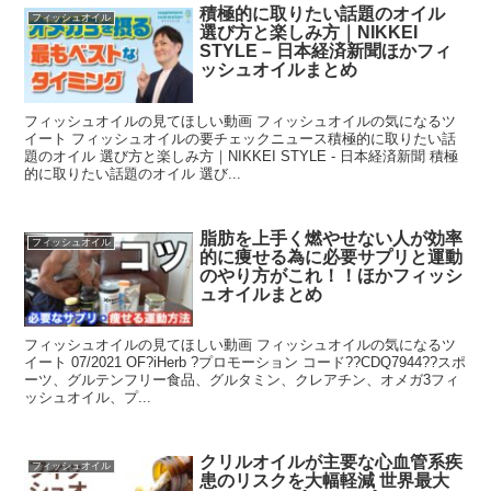
積極的に取りたい話題のオイル
フィッシュオイル
選び方と楽しみ方｜NIKKEI
STYLE – 日本経済新聞ほかフィ
ッシュオイルまとめ
フィッシュオイルの見てほしい動画 フィッシュオイルの気になるツ
イート フィッシュオイルの要チェックニュース積極的に取りたい話
題のオイル 選び方と楽しみ方｜NIKKEI STYLE - 日本経済新聞 積極
的に取りたい話題のオイル 選び...
脂肪を上手く燃やせない人が効率
フィッシュオイル
的に痩せる為に必要サプリと運動
のやり方がこれ！！ほかフィッシ
ュオイルまとめ
フィッシュオイルの見てほしい動画 フィッシュオイルの気になるツ
イート 07/2021 OF?iHerb ?プロモーション コード??CDQ7944??スポ
ーツ、グルテンフリー食品、グルタミン、クレアチン、オメガ3フィ
ッシュオイル、プ...
クリルオイルが主要な心血管系疾
フィッシュオイル
患のリスクを大幅軽減 世界最大