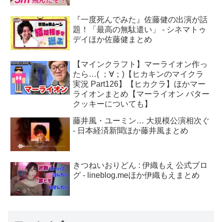
『一度死んでみた』佐藤健の出演が話
題！「最高の無駄遣い」 - シネマトゥ
デイほか佐藤健まとめ
【マインクラフト】マーライオン作っ
たら…( ；∀；)【ヒカキンのマイクラ
実況 Part126】【ヒカクラ】ほかマー
ライオンまとめ【マーライオン バター
クッキーについても】
藤井風・ユーミン… 大規模公演相次ぐ
- 日本経済新聞ほか藤井風まとめ
きつねいおりどん : 伊織もえ 公式ブロ
グ - lineblog.meほか伊織もえまとめ