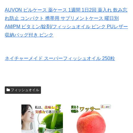
AUVON ピルケース 薬ケース 1週間 1日2回 薬入れ 飲み忘
れ防止 コンパクト 携帯用 サプリメントケース 曜日別
AM/PM ビタミン/錠剤/フィッシュオイル ピンク PUレザー
収納バッグ付き ピンク
ネイチャーメイド スーパーフィッシュオイル 250粒
フィッシュオイル