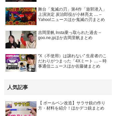
舞台「鬼滅の刃」第4作「遊郭潜入」
上演決定 炭治郎役が小林亮太 … –
Yahoo!ニュースほか鬼滅の刃まとめ
吉岡里帆 Insta乗っ取られた過去 –
goo.ne.jpほか吉岡里帆まとめ
“X（不使用）は譲れない” 生産者のこ
だわりがつまった「4Xミート … – 時
事通信ニュースほか佐藤健まとめ
人気記事
【 ボールペン改造】サラサ銃の作り
方・材料を紹介！ほかデコ銃まとめ