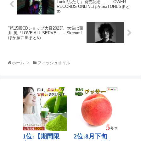
Luck!/ふたり』発売記念 … – TOWER
RECORDS ONLINEほかSixTONESまと
め
"第15回CDショップ大賞2023"、大賞は藤
井 風『LOVE ALL SERVE … – Skream!
ほか藤井風まとめ
ホーム
フィッシュオイル