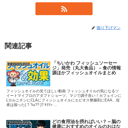
掘り下げマン
関連記事
「ちいかわ フィッシュソーセー
フィッシュオイル
ジ」発売（丸大食品） – 食の情報
源ほかフィッシュオイルまとめ
フィッシュオイルの見てほしい動画 フィッシュオイルの気になるツ
イートマイプロのアダプトショーツ、マジで調子良い！カフェインに
LカルニチンにCLAにフィッシュオイルにエビオス整腸剤にEAA、役
者は揃った( ? ?ω?? )? ｷﾘﾘｯ ...
どの食用油を摂ればいい？～脳の
フィッシュオイル
健康におすすめのオイルのおはな