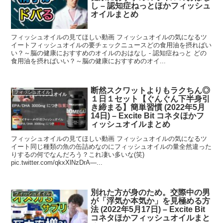
し – 認知症ねっとほかフィッシュ
オイルまとめ
フィッシュオイルの見てほしい動画 フィッシュオイルの気になるツ
イートフィッシュオイルの要チェックニュースどの食用油を摂ればい
い？～脳の健康におすすめのオイルのおはなし - 認知症ねっと どの
食用油を摂ればいい？～脳の健康におすすめのオイ...
断然スクワットよりもラクちん◎
フィッシュオイル
１日１セット【ぐんぐん下半身引
き締まる】簡単習慣 (2022年5月
14日) – Excite Bit コネタほかフ
ィッシュオイルまとめ
フィッシュオイルの見てほしい動画 フィッシュオイルの気になるツ
イート同じ種類の魚の缶詰めなのにフィッシュオイルの量全然違った
りするの何でなんだろう？これ凄い多いな(笑)
pic.twitter.com/qkxXlNzDrA—...
別れた方が身のため。交際中の男
フィッシュオイル
が「浮気か本気か」を見極める方
法 (2022年5月17日) – Excite Bit
コネタほかフィッシュオイルまと