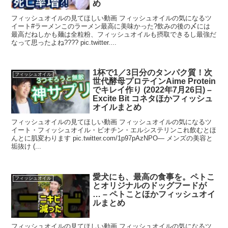
め
フィッシュオイルの見てほしい動画 フィッシュオイルの気になるツ
イート#ラーメンこのラーメン最高に美味かった?飲みの後の〆には
最高だねしかも麺は全粒粉、フィッシュオイルも摂取できるし最強だ
なって思ったよね???? pic.twitter....
1杯で1／3日分のタンパク質！次
フィッシュオイル
世代酵母プロテインAime Protein
でキレイ作り (2022年7月26日) –
Excite Bit コネタほかフィッシュ
オイルまとめ
フィッシュオイルの見てほしい動画 フィッシュオイルの気になるツ
イート・フィッシュオイル・ビオチン・エルシステリンこれ飲むとほ
んとに肌変わります pic.twitter.com/1p97pAzNPO— メンズの美容と
垢抜け (...
愛犬にも、最高の食事を。ペトこ
フィッシュオイル
とオリジナルのドッグフードが
… – ペトことほかフィッシュオイ
ルまとめ
フィッシュオイルの見てほしい動画 フィッシュオイルの気になるツ