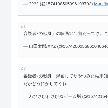
— ???? (@1574198505996193792)
Mon Ja
容疑者xの献身」の映画14年前だってさ。
— 山田太郎/XYZ (@157420005686104064
容疑者xの献身 録画してたやつみた結末
だかどうにかしてくれ
— わびさびわさび@ゲーム垢 (@1574215449