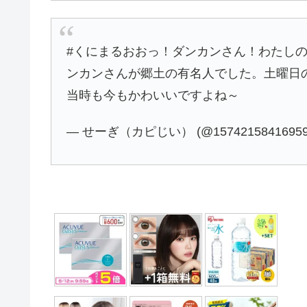
#くにまるおおっ！ダンカンさん！わたし
ンカンさんが郷土の有名人でした。土曜日
当時も今もかわいいですよね～
— せーぎ（カピじい） (@15742158416959