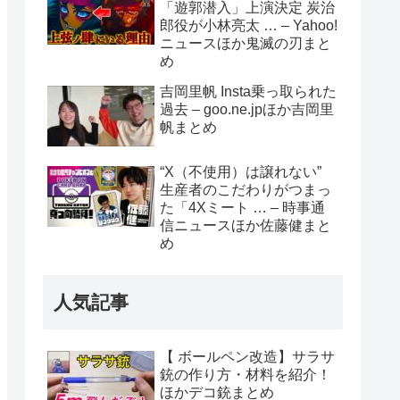
「遊郭潜入」上演決定 炭治
郎役が小林亮太 … – Yahoo!
ニュースほか鬼滅の刃まと
め
吉岡里帆 Insta乗っ取られた
過去 – goo.ne.jpほか吉岡里
帆まとめ
“X（不使用）は譲れない”
生産者のこだわりがつまっ
た「4Xミート … – 時事通
信ニュースほか佐藤健まと
め
人気記事
【 ボールペン改造】サラサ
銃の作り方・材料を紹介！
ほかデコ銃まとめ