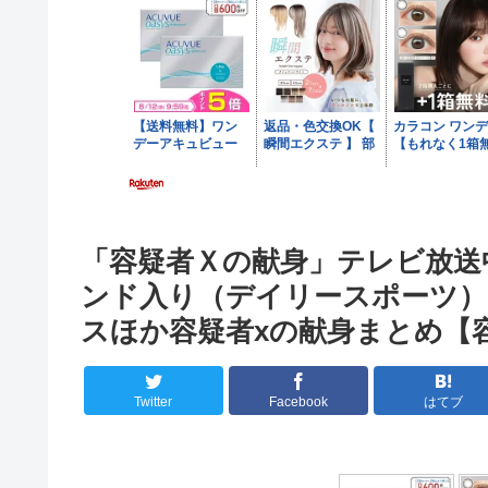
「容疑者Ｘの献身」テレビ放送
ンド入り（デイリースポーツ） – Y
スほか容疑者xの献身まとめ【
Twitter
Facebook
はてブ