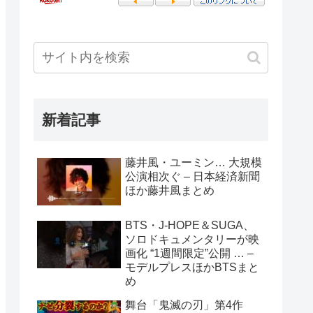
新着記事
藤井風・ユーミン… 大規模
公演相次ぐ – 日本経済新聞
ほか藤井風まとめ
BTS・J-HOPE＆SUGA、
ソロドキュメンタリーが映
画化 “1週間限定”公開 … –
モデルプレスほかBTSまと
め
舞台「鬼滅の刃」第4作