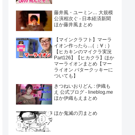
藤井風・ユーミン… 大規模
公演相次ぐ - 日本経済新聞
ほか藤井風まとめ
【マインクラフト】マーラ
イオン作ったら…( ；∀；)
【ヒカキンのマイクラ実況
Part126】【ヒカクラ】ほか
マーライオンまとめ【マー
ライオン バタークッキーに
ついても】
きつねいおりどん : 伊織も
え 公式ブログ - lineblog.me
ほか伊織もえまとめ
ほか鬼滅の刃まとめ