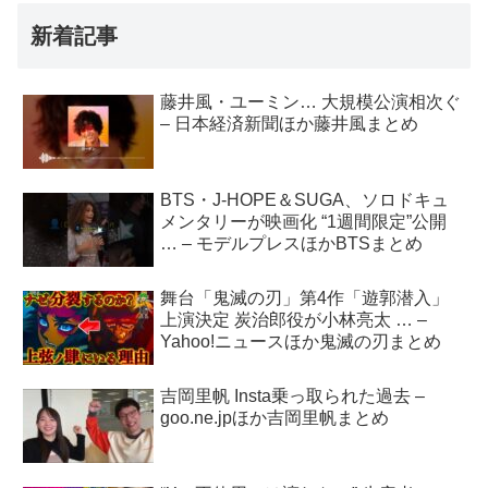
新着記事
藤井風・ユーミン… 大規模公演相次ぐ
– 日本経済新聞ほか藤井風まとめ
BTS・J-HOPE＆SUGA、ソロドキュ
メンタリーが映画化 “1週間限定”公開
… – モデルプレスほかBTSまとめ
舞台「鬼滅の刃」第4作「遊郭潜入」
上演決定 炭治郎役が小林亮太 … –
Yahoo!ニュースほか鬼滅の刃まとめ
吉岡里帆 Insta乗っ取られた過去 –
goo.ne.jpほか吉岡里帆まとめ