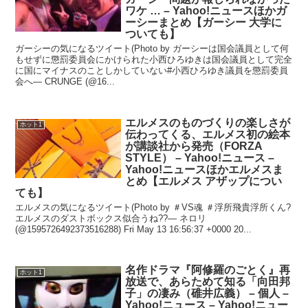
ワケ … – Yahoo!ニュースほかガ
ーシーまとめ【ガーシー 大学に
ついても】
ガーシーの気になるツイート(Photo by ガーシーは国会議員として何
もせずに懲罰委員会にかけられた小西ひろゆきは国会議員として完全
に国にマイナスのことしかしていない#小西ひろゆき議員を懲罰委員
会へ— CRUNGE (@16...
エルメスのものづくりの楽しさが
ホット1
伝わってくる、エルメス初の絵本
が講談社から発売（FORZA
STYLE） – Yahoo!ニュース –
Yahoo!ニュースほかエルメスま
とめ【エルメス アザップについ
ても】
エルメスの気になるツイート(Photo by ＃VS魂 ＃浮所飛貴浮所くん?
エルメスのダストボックス似合うね??— ネロリ
(@1595726492373516288) Fri May 13 16:56:37 +0000 20...
名作ドラマ『阿修羅のごとく』再
ホット1
放送で、あらためて知る「向田邦
子」の凄み（碓井広義） – 個人 –
Yahoo!ニュース – Yahoo!ニュー