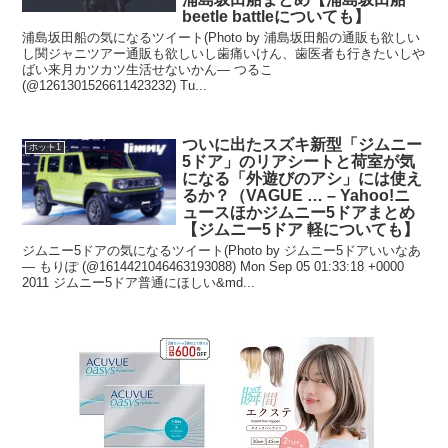
beetle battleについても】
浦島坂田船の気になるツイート(Photo by 浦島坂田船の通販も欲しい
し関ジャニツアー通販も欲しいし歯痛いけん、歯医者も行きたいしや
ばい来月カツカツ生活せないかん— つるこ
(@1261301526611423232) Tu...
ついに出たスズキ新型「ジムニー
ホット1
5ドア」のリアシートと荷室が気
になる「外遊びのアシ」には使え
るか？（VAGUE … – Yahoo!ニ
ュースほかジムニー5ドアまとめ
【ジムニー5ドア 軽についても】
ジムニー5ドアの気になるツイート(Photo by ジムニー5ドアいいなあ
— もりぽ (@1614421046463193088) Mon Sep 05 01:33:18 +0000
2011 ジムニー5ドア普通にほしい&md...