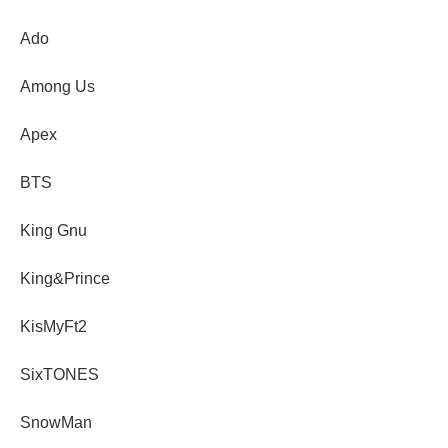
Ado
Among Us
Apex
BTS
King Gnu
King&Prince
KisMyFt2
SixTONES
SnowMan