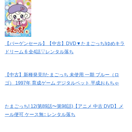
【バーゲンセール】【中古】DVD▼たまごっち!ゆめキラ
ドリーム 6 全4話▽レンタル落ち
【中古】新種発見!!たまごっち 未使用 一期 ブルー（ロ
ゴ） 1997年 育成ゲーム デジタルペット 平成おもちゃ
たまごっち! 12(第89話〜第98話)【アニメ 中古 DVD】メ
ール便可 ケース無:: レンタル落ち