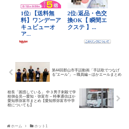
第44回郡山市手話動画「手話歌でつなげ
る“エール”」～職員編～ほかエールまとめ
校長「困惑している」 中３男子刺殺で学
校側会見―愛知・弥富市 – 時事通信ほか
愛知県弥富市まとめ【愛知県弥富市中学
校についても】
ホーム
ホット1