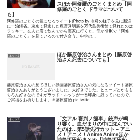
スほか阿修羅のごとくまとめ【阿
修羅のごとく ドラマについて
も】
阿修羅のごとくの気になるツイート(Photo by 老母の様子を見に新潟
に一泊帰省。東京で見逃した庵野秀明展を万代島美術館で見れたのは
ラッキー。友人と店で飲んでから実家に行くと、母がNHKで「阿修
羅のごとく」を見ているので付き合う。中学の...
ほか藤原啓治さんまとめ【藤原啓
ホット1
治さん死去についても】
藤原啓治さんの見てほしい動画藤原啓治さんの気になるツイート藤原
啓治さんありがとうございました。大好きでした。ヒューズとかもも
ちろん好きなのですがラッド・ルッソが一番印象に残っていたので。
ご冥福をお祈りします。＃藤原啓治 pic.twitte...
「文アル 審判ノ歯車」銃声が鳴
ホット1
り響く。血だまりの中に沈んでい
たのは…第5話先行カット – アニ
メ！アニメ！Anime Animeほか
浦島坂田船まとめ【浦島坂田船