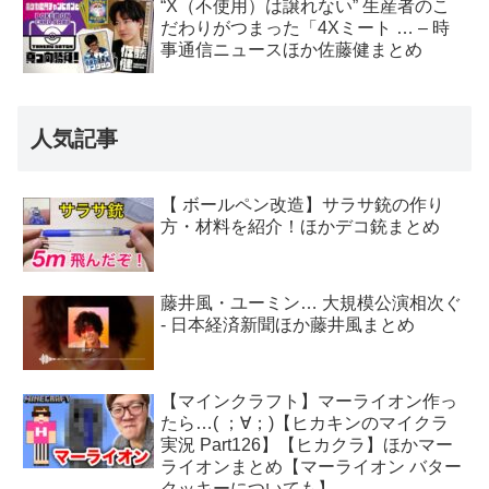
“X（不使用）は譲れない” 生産者のこ
だわりがつまった「4Xミート … – 時
事通信ニュースほか佐藤健まとめ
人気記事
【 ボールペン改造】サラサ銃の作り
方・材料を紹介！ほかデコ銃まとめ
藤井風・ユーミン… 大規模公演相次ぐ
- 日本経済新聞ほか藤井風まとめ
【マインクラフト】マーライオン作っ
たら…( ；∀；)【ヒカキンのマイクラ
実況 Part126】【ヒカクラ】ほかマー
ライオンまとめ【マーライオン バター
クッキーについても】