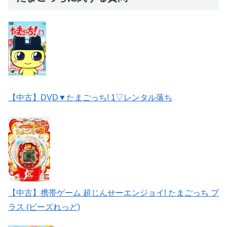
【中古】DVD▼たまごっち! 1▽レンタル落ち
【中古】携帯ゲーム 超じんせーエンジョイ! たまごっち プ
ラス (ビーズれっど)