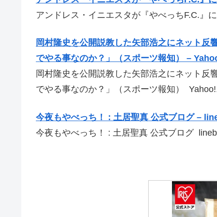
アンドレス・イニエスタが『やべっちF.C.』に
岡村隆史を公開説教した矢部浩之にネット反
でやる事なのか？」（スポーツ報知） – Yaho
岡村隆史を公開説教した矢部浩之にネット反
でやる事なのか？」（スポーツ報知） Yahoo
今夜もやべっち！ : 土居聖真 公式ブログ – lineb
今夜もやべっち！ : 土居聖真 公式ブログ linebl