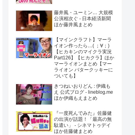
藤井風・ユーミン… 大規模
公演相次ぐ - 日本経済新聞
ほか藤井風まとめ
【マインクラフト】マーラ
イオン作ったら…( ；∀；)
【ヒカキンのマイクラ実況
Part126】【ヒカクラ】ほか
マーライオンまとめ【マー
ライオン バタークッキーに
ついても】
きつねいおりどん : 伊織も
え 公式ブログ - lineblog.me
ほか伊織もえまとめ
『一度死んでみた』佐藤健
の出演が話題！「最高の無
駄遣い」 - シネマトゥデイ
ほか佐藤健まとめ