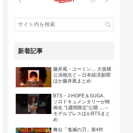
新着記事
藤井風・ユーミン… 大規模
公演相次ぐ – 日本経済新聞
ほか藤井風まとめ
BTS・J-HOPE＆SUGA、
ソロドキュメンタリーが映
画化 “1週間限定”公開 … –
モデルプレスほかBTSまと
め
舞台「鬼滅の刃」第4作