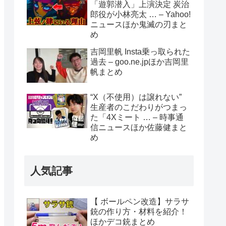
「遊郭潜入」上演決定 炭治
郎役が小林亮太 … – Yahoo!
ニュースほか鬼滅の刃まと
め
吉岡里帆 Insta乗っ取られた
過去 – goo.ne.jpほか吉岡里
帆まとめ
“X（不使用）は譲れない”
生産者のこだわりがつまっ
た「4Xミート … – 時事通
信ニュースほか佐藤健まと
め
人気記事
【 ボールペン改造】サラサ
銃の作り方・材料を紹介！
ほかデコ銃まとめ