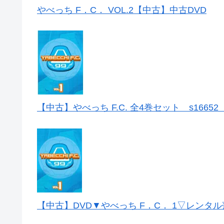
やべっち F．C． VOL.2【中古】中古DVD
【中古】やべっち F.C. 全4巻セット s1665
【中古】DVD▼やべっち F．C． 1▽レンタ