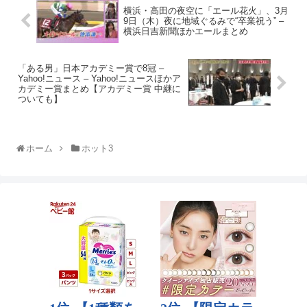
横浜・高田の夜空に「エール花火」、3月
9日（木）夜に地域ぐるみで“卒業祝う” –
横浜日吉新聞ほかエールまとめ
「ある男」日本アカデミー賞で8冠 –
Yahoo!ニュース – Yahoo!ニュースほかア
カデミー賞まとめ【アカデミー賞 中継に
ついても】
ホーム
ホット3