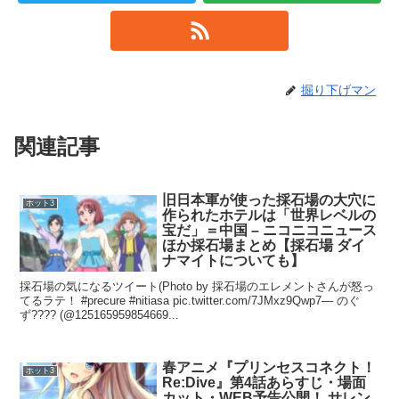
掘り下げマン
関連記事
旧日本軍が使った採石場の大穴に
ホット3
作られたホテルは「世界レベルの
宝だ」＝中国 – ニコニコニュース
ほか採石場まとめ【採石場 ダイ
ナマイトについても】
採石場の気になるツイート(Photo by 採石場のエレメントさんが怒っ
てるラテ！ #precure #nitiasa pic.twitter.com/7JMxz9Qwp7— のぐ
ず???? (@125165959854669...
春アニメ『プリンセスコネクト！
ホット3
Re:Dive』第4話あらすじ・場面
カット・WEB予告公開！ サレン