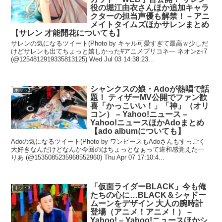
役の堀江由衣さんほか追加キャラ
クターの担当声優も解禁！ – アニ
メイトタイムズほかサレンまとめ
【サレン 才能開花についても】
サレンの気になるツイート(Photo by キャル可愛すぎて最高ｗ少しだ
けどサレンも出てちょっと嬉しかった#アニメプリコネ— ネオンz-i7
(@1254812919335813125) Wed Jul 03 14:38:23...
シャンクスの娘・Adoが熱唱で話
ホット3
題！ ティザーMV公開でファン歓
喜「かっこいい！」「神」（オリ
コン） – Yahoo!ニュース –
Yahoo!ニュースほかAdoまとめ
【ado albumについても】
Adoの気になるツイート(Photo by ワンピースもAdoさんもすっごく
大好きなんだけどなんか今回のはちょっとなぁって違和感覚えた—
りあ (@1535085235968552960) Thu Apr 07 17:10:4...
「仮面ライダーBLACK」今も俺
ホット3
たちの心に…BLACK＆シャドー
ムーンをデザイン 大人の腕時計
登場（アニメ！アニメ！） –
Yahoo! – Yahoo!ニュースほかシ