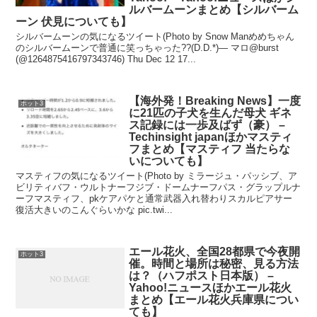
ルバームーンまとめ【シルバーム
ーン 伏見についても】
シルバームーンの気になるツイート(Photo by Snow Manめめちゃん
のシルバームーンで普通に笑っちゃった??(D.D.*)— マロ@burst
(@1264875416797343746) Thu Dec 12 17...
【海外発！Breaking News】一度
ホット3
に21匹の子犬を生んだ母犬 ギネ
ス記録には一歩及ばず（豪） –
Techinsight japanほかマスティ
フまとめ【マスティフ 当たらな
いについても】
マスティフの気になるツイート(Photo by ミラージュ・パッシブ、ア
ビリティバフ・ウルトナーフジブ・ドームナーフパス・グラップルナ
ーフマスティフ、pkケアパケと通常武器入れ替わりスカルピアサー
復活大きいのこんぐらいかな pic.twi...
エール花火、全国28都県で今夜開
ホット3
催。時間と場所は秘密、見る方法
は？（ハフポスト日本版） –
Yahoo!ニュースほかエール花火
まとめ【エール花火兵庫県につい
ても】