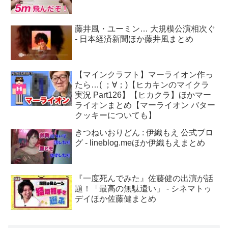
藤井風・ユーミン… 大規模公演相次ぐ
- 日本経済新聞ほか藤井風まとめ
【マインクラフト】マーライオン作っ
たら…( ；∀；)【ヒカキンのマイクラ
実況 Part126】【ヒカクラ】ほかマー
ライオンまとめ【マーライオン バター
クッキーについても】
きつねいおりどん : 伊織もえ 公式ブロ
グ - lineblog.meほか伊織もえまとめ
『一度死んでみた』佐藤健の出演が話
題！「最高の無駄遣い」 - シネマトゥ
デイほか佐藤健まとめ