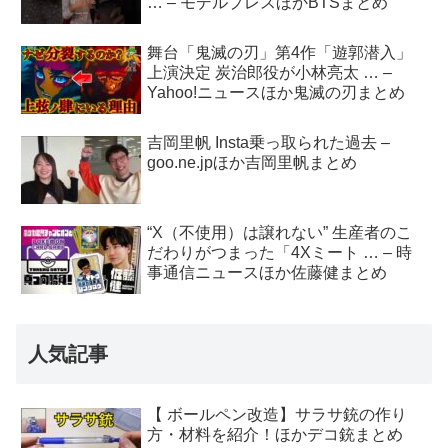
… – モデルプレスほかBTSまとめ
舞台「鬼滅の刃」第4作「遊郭潜入」
上演決定 炭治郎役が小林亮太 … –
Yahoo!ニュースほか鬼滅の刃まとめ
吉岡里帆 Insta乗っ取られた過去 –
goo.ne.jpほか吉岡里帆まとめ
“X（不使用）は譲れない” 生産者のこ
だわりがつまった「4Xミート … – 時
事通信ニュースほか佐藤健まとめ
人気記事
【 ボールペン改造】サラサ銃の作り
方・材料を紹介！ほかデコ銃まとめ