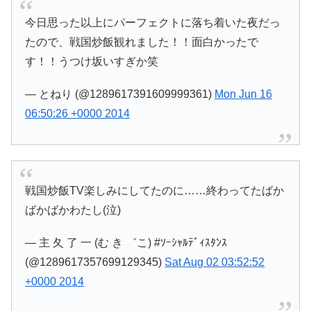
今日思った以上にパーフェクトに落ち着いた夜だっ
たので、戦国炒飯観れました！！面白かったで
す！！うつけ坂いすぎか笑
— とねり (@1289617391609999361)
Mon Jun 16
06:50:26 +0000 2014
戦国炒飯TV楽しみにしてたのに……終わってたばか
ばかばかわたし(泣)
— 主 夂 了 一 (む き ゛こ) #ｿｰｼｬﾙﾃﾞｨｽﾀﾝｽ
(@1289617357699129345)
Sat Aug 02 03:52:52
+0000 2014