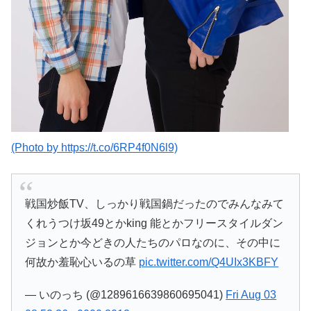
(Photo by https://t.co/6RP4f0N6l9)
戦国炒飯TV、しっかり戦国鍋だったのでみんなみて
くれうつけ坂49とかking 能とかフリースタイルダン
ジョンとか今どきの人たちのパロなのに、その中に
何故か羞恥心いるの草
pic.twitter.com/Q4UIx3KBFY
— いのっち (@1289616639860695041)
Fri Aug 03