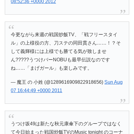
08:52:36 +0000 2012
今更ながら来週の戦国炒飯TV、「戦フリースタイ
ル」の上様役の方、刀ステの同田貫さん……！？そ
して義輝様には上様でも勝てる気が致しませ
ん?????うつけバーNOBUも最早伝説なのです
ね……「まげガール」も楽しみです。
— 魔王 の 小姓 (@1289616909822918656)
Sun Aug
07 16:44:49 +0000 2011
うつけ坂49は新たな秋元康傘下のグループではなく
て今日始まった戦国炒飯TVのMusic tonight のコーナ