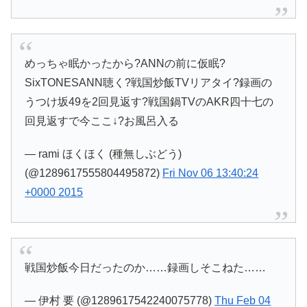
めっちゃ眠かったから?ANNの前に仮眠?
SixTONESANN聴く?戦国炒飯TVリアタイ?録画の
うつけ坂49を2回見返す?戦国鍋TVのAKR四十七の
回見返すで今ここ↓?お風呂入る
— rami ほくほく (種無しぶどう)
(@1289617555804495872)
Fri Nov 06 13:40:24
+0000 2015
戦国炒飯今日だったのか……録画しそこねた……
— 伊村 要 (@1289617542240075778)
Thu Feb 04