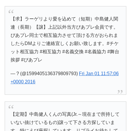
【求】ラーゲリより愛を込めて（短期）中島健人関
連（長期）【譲】上記以外当方ぴあプレ会員です。
ぴあプレ同士で相互協力させて頂ける方がおられま
したらDMよりご連絡宜しくお願い致します。#チケ
ット相互協力 #相互協力 #名義交換 #名義協力 #舞台
挨拶 #ぴあプレ
— ? (@1599405136379809793)
Fri Jan 01 11:57:06
+0000 2016
【定期】中島健人くんの写真(Jr.～現在まで所持して
いない抜けているもの)譲って下さる方探していま
す。特にえび座探しています。リプライお待ちして