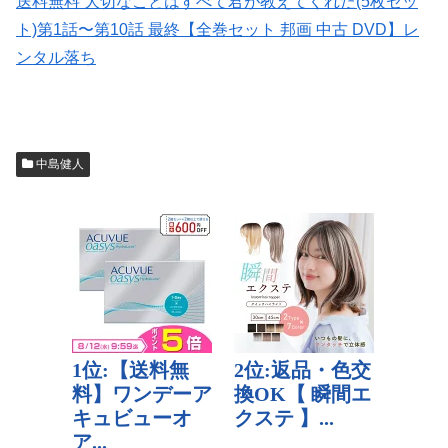
送料無料 大切なことはすべて君が教えてくれた(5枚セッ
ト)第1話〜第10話 最終【全巻セット 邦画 中古 DVD】レ
ンタル落ち
中島健人