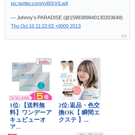
pic.twitter.com/yvB0rXILw8
— Johnny’s PARADISE (@1599389840130203648)
Thu Oct 10 11:22:02 +0000 2013