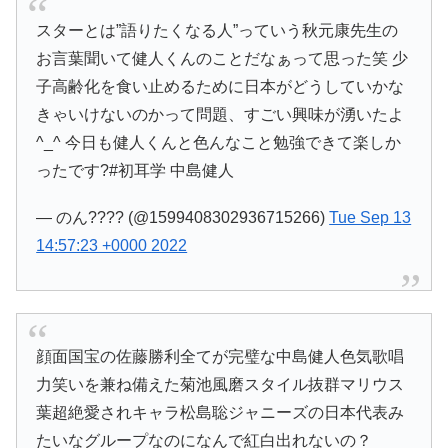
スターとは”語りたくなる人”っていう秋元康先生の
お言葉聞いて健人くんのことだなぁって思った笑 少
子高齢化を食い止めるために日本がどうしていかな
きゃいけないのかって問題、すごい興味が湧いたよ
^_^ 今日も健人くんと色んなこと勉強できて楽しか
ったです?#初耳学 中島健人
— のん???? (@1599408302936715266)
Tue Sep 13
14:57:23 +0000 2022
顔面国宝の佐藤勝利全てが完璧な中島健人色気歌唱
力笑いを兼ね備えた菊池風磨スタイル抜群マリウス
葉超絶愛されキャラ松島聡ジャニーズの日本代表み
たいなグループなのになんで紅白出れないの？