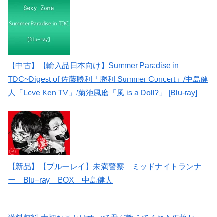
【中古】【輸入品日本向け】Summer Paradise in
TDC~Digest of 佐藤勝利「勝利 Summer Concert」/中島健
人「Love Ken TV」/菊池風磨「風 is a Doll?」 [Blu-ray]
【新品】【ブルーレイ】未満警察 ミッドナイトランナ
ー Blu−ray BOX 中島健人