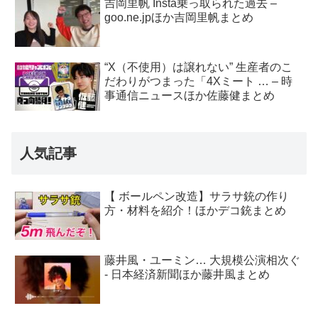
吉岡里帆 Insta乗っ取られた過去 –
goo.ne.jpほか吉岡里帆まとめ
“X（不使用）は譲れない” 生産者のこ
だわりがつまった「4Xミート … – 時
事通信ニュースほか佐藤健まとめ
人気記事
【 ボールペン改造】サラサ銃の作り
方・材料を紹介！ほかデコ銃まとめ
藤井風・ユーミン… 大規模公演相次ぐ
- 日本経済新聞ほか藤井風まとめ