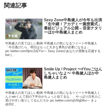
関連記事
Sexy Zone中島健人が今年も出演
中島健人
「生中継！アカデミー賞授賞式」
番組ビジュアル公開 – 音楽ナタリ
ーほか中島健人まとめ
中島健人の見てほしい動画 中島健人の気になるツイート中島健人
「今日逃げたら、明日はもっと大きな勇気が必要になるよ」
pic.twitter.com/0jmcZdZYsr— Sexy Zoneがあなたの受験を応援する
bot (...
Smile Up ! Project 〜#Youごはん
中島健人
しちゃいなよ〜 中島健人ほか中
島健人まとめ
中島健人の見てほしい動画 中島健人の気になるツイート中島健人く
んとwinくんて顔の下半分がちょっと似てるな、、やっぱり日本人に
受けやすい造りしてるんだろか pic.twitter.com/sjG5fgDikx— きょ
@202...