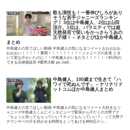
歌も演技も！一番伸びしろがあり
中島健人
そうな若手ジャニーズランキン
グ！ 3位は中島健人、2位は山田
涼介。1位は、バラエティでは超
天然発言で笑いをかっさらうあの
王子様！ – ネタとぴほか中島健人
まとめ
中島健人の見てほしい動画 中島健人の気になるツイートおおおおお
おおおい！！！！！重岡！！！！！！！！！ジャニーズの友達 とき
いて変な汗かいたのに！！中島健人がいるだろ！！！！！！#行列の
できる法律相談所 #重岡大毅 pic.twitt...
中島健人、100歳まで生きて「ハ
中島健人
ワイで死ぬんです」 – ナリナリド
ットコムほか中島健人まとめ
中島健人の見てほしい動画 中島健人の気になるツイート大好きなジ
ャニーズ中島健人くんにインタビューで緊張から汗だくの大野アナ
「ちょっと待ってもらっていい？ティツもらっていい？」って大野ア
ナウンサーの汗を拭かせる時間をとってあげる神対応ケン...