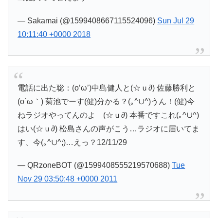
— Sakamai (@1599408667115524096)
Sun Jul 29
10:11:40 +0000 2018
電話に出た聡：(o’ω’)中島健人と(☆ｕ∂) 佐藤勝利と
(o´ω｀) 菊池でーす(健)分かる？(｡^∪^)うん！(健)今
ねラジオやってんのよ (☆ｕ∂) 本番ですこれ(｡^∪^)
はい(☆ｕ∂) 松島さんの声がこう…ラジオに届いてま
す、今(｡^∪^;)…えっ？12/11/29
— QRzoneBOT (@1599408555219570688)
Tue
Nov 29 03:50:48 +0000 2011