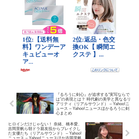
『るろうに剣心』が追求する“実写ならで
は”の表現とは？ 時代劇の美学と異なるリ
アリティ（リアルサウンド） – Yahoo!ニ
ュース – Yahoo!ニュースほかるろうに剣
心まとめ
ヒロインだけじゃない！ 奈緒、橋本愛、
吉岡里帆ら朝ドラ親友役からブレイクし
た女優たち（リアルサウンド） – Yahoo!
ニュース – Yahoo!ニュースほか吉岡里帆