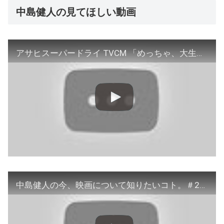
中島健人の見てほしい動画
アサヒスーパードライ TVCM 「めっちゃ、大生！この乾杯、最高！」篇 中島健人 菊池風磨
中島健人の今、映画について知りたいコト。＃23 プロモーション動画【WOWOW】