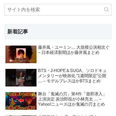
新着記事
藤井風・ユーミン… 大規模公演相次ぐ
– 日本経済新聞ほか藤井風まとめ
BTS・J-HOPE＆SUGA、ソロドキュ
メンタリーが映画化 “1週間限定”公開
… – モデルプレスほかBTSまとめ
舞台「鬼滅の刃」第4作「遊郭潜入」
上演決定 炭治郎役が小林亮太 … –
Yahoo!ニュースほか鬼滅の刃まとめ