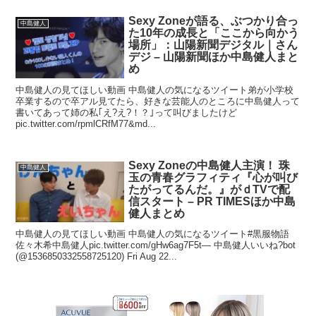
Sexy Zoneが語る、ぶつかり合っ
中島健人
た10年の成長と「ここから向かう
場所」：山陽新聞デジタル｜さん
デジ – 山陽新聞ほか中島健人まと
め
中島健人の見てほしい動画 中島健人の気になるツイート弟が小学校
卒業するので卒アル見てたら、好きな芸能人のところに中島健人って
書いてあって姉の私｢え?え?！？｣って叫びましたけど
pic.twitter.com/rpmlCRfM77&md...
Sexy Zoneの中島健人主演！ 珠
中島健人
玉の青春グラフィティ『心が叫び
たがってるんだ。』がｄTVで配
信スタート – PR TIMESほか中島
健人まとめ
中島健人の見てほしい動画 中島健人の気になるツイート#黒服物語
佐々木希中島健人pic.twitter.com/gHw6ag7F5t— 中島健人いいね?bot
(@1536850332558725120) Fri Aug 22...