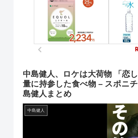
中島健人、ロケは大荷物 「恋
量に持参した食べ物 – スポニチアネ
島健人まとめ
中島健人