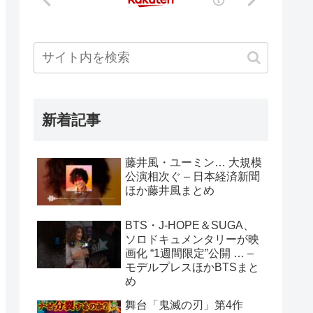
新着記事
藤井風・ユーミン… 大規模
公演相次ぐ – 日本経済新聞
ほか藤井風まとめ
BTS・J-HOPE＆SUGA、
ソロドキュメンタリーが映
画化 “1週間限定”公開 … –
モデルプレスほかBTSまと
め
舞台「鬼滅の刃」第4作