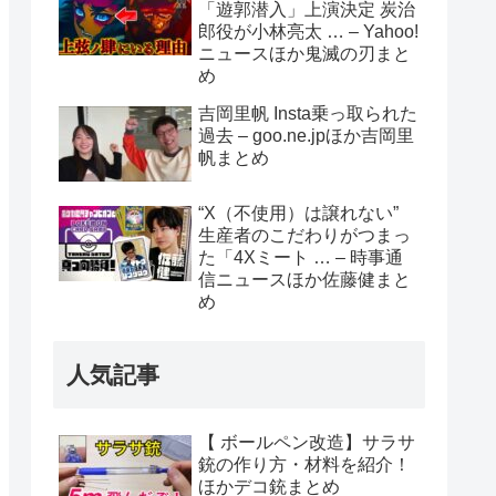
「遊郭潜入」上演決定 炭治
郎役が小林亮太 … – Yahoo!
ニュースほか鬼滅の刃まと
め
吉岡里帆 Insta乗っ取られた
過去 – goo.ne.jpほか吉岡里
帆まとめ
“X（不使用）は譲れない”
生産者のこだわりがつまっ
た「4Xミート … – 時事通
信ニュースほか佐藤健まと
め
人気記事
【 ボールペン改造】サラサ
銃の作り方・材料を紹介！
ほかデコ銃まとめ