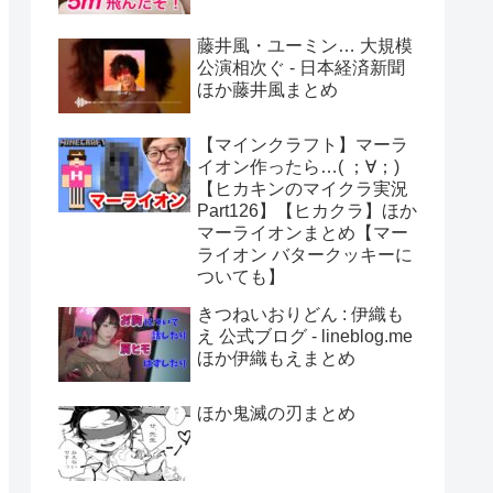
藤井風・ユーミン… 大規模
公演相次ぐ - 日本経済新聞
ほか藤井風まとめ
【マインクラフト】マーラ
イオン作ったら…( ；∀；)
【ヒカキンのマイクラ実況
Part126】【ヒカクラ】ほか
マーライオンまとめ【マー
ライオン バタークッキーに
ついても】
きつねいおりどん : 伊織も
え 公式ブログ - lineblog.me
ほか伊織もえまとめ
ほか鬼滅の刃まとめ