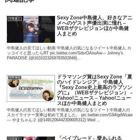
Sexy Zone中島健人、好きなアニ
中島健人
メへのゲスト声優出演に憧れ –
WEBザテレビジョンほか中島健
人まとめ
中島健人の見てほしい動画 中島健人の気になるツイート中島健人 カ
ッコイイと思ったらRT pic.twitter.com/SdsrOAnuAw— Johnny's
PARADISE (@1631023269783502849)...
ドラマソング賞はSexy Zone「夏
中島健人
のハイドレンジア」 中島健人
『Sexy Zone史上最高のラブソン
グに』（WEBザテレビジョン） –
Yahoo!ニュース – Yahoo!ニュー
スほか中島健人まとめ
中島健人の見てほしい動画 中島健人の気になるツイート中島健人の
スカイライナー実車は初めて見ました。 pic.twitter.com/G94igdWzaw
— やまちゃん２ (@1491206442309005312) Wed ...
「ベイブレード」愛あふれる
中島健人