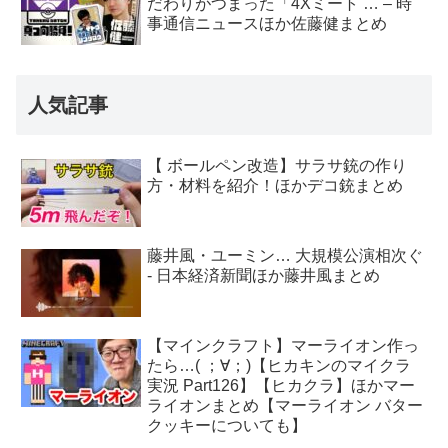
だわりがつまった「4Xミート … – 時
事通信ニュースほか佐藤健まとめ
人気記事
【 ボールペン改造】サラサ銃の作り
方・材料を紹介！ほかデコ銃まとめ
藤井風・ユーミン… 大規模公演相次ぐ
- 日本経済新聞ほか藤井風まとめ
【マインクラフト】マーライオン作っ
たら…( ；∀；)【ヒカキンのマイクラ
実況 Part126】【ヒカクラ】ほかマー
ライオンまとめ【マーライオン バター
クッキーについても】