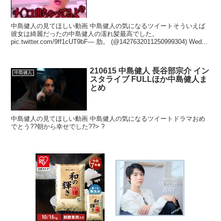
中島健人の見てほしい動画 中島健人の気になるツイートそういえば
彼女は綺麗だったの中島健人の濡れ髪最高でした。
pic.twitter.com/9ff1cUT9bF— 肋。 (@1427632011250999304) Wed...
210615 中島健人 長谷部宗介 イン
中島健人
スタライブ FULLほか中島健人ま
とめ
中島健人の見てほしい動画 中島健人の気になるツイートドラマおめ
でとう??朝から幸せでした??> ?