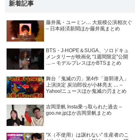
新着記事
藤井風・ユーミン… 大規模公演相次ぐ
– 日本経済新聞ほか藤井風まとめ
BTS・J-HOPE＆SUGA、ソロドキュ
メンタリーが映画化 “1週間限定”公開
… – モデルプレスほかBTSまとめ
舞台「鬼滅の刃」第4作「遊郭潜入」
上演決定 炭治郎役が小林亮太 … –
Yahoo!ニュースほか鬼滅の刃まとめ
吉岡里帆 Insta乗っ取られた過去 –
goo.ne.jpほか吉岡里帆まとめ
“X（不使用）は譲れない” 生産者のこ