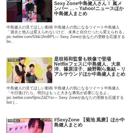
Sexy Zone中島健人さん！ 嵐メ
ンバー … – Yahoo!ニュースほか
中島健人まとめ
中島健人の見てほしい動画 中島健人の気になるツイート中島健人
「過去と他人は変えられないけど、未来と自分だったら変えられる」
pic.twitter.com/53dc1fmBPL— Sexy Zoneがあなたの受験を応援する
bo...
是枝裕和監督も映像で登場
中島健人
Netflixフェスに中島健人、大泉
洋、篠原涼子、綾野剛ら集結 – リ
アルサウンドほか中島健人まとめ
中島健人の見てほしい動画 中島健人の気になるツイート中島健人
「今日逃げたら、明日はもっと大きな勇気が必要になるよ」
pic.twitter.com/0jmcZdZYsr— Sexy Zoneがあなたの受験を応援する
bot (...
#SexyZone 【菊池 風磨】ほか中
中島健人
島健人まとめ