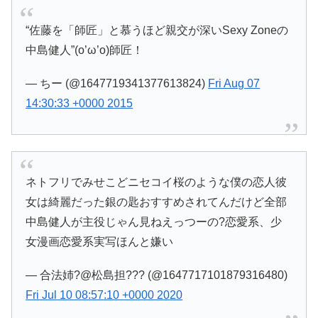
“佐藤を「師匠」と慕うほど親交が深いSexy Zoneの
中島健人”(o’ω’o)師匠！
— ちー (@1647719341377613824)
Fri Aug 07
14:30:33 +0000 2015
ネトフリでみせこどニセコイ桜のような僕の恋人彼
女は綺麗だった銀の匙おすすめされてんだけど全部
中島健人が主役じゃん見ねえっつーの?恋愛系、少
女漫画恋愛系実写ほんと嫌い
— 合法姉?@松島担??? (@1647717101879316480)
Fri Jul 10 08:57:10 +0000 2020