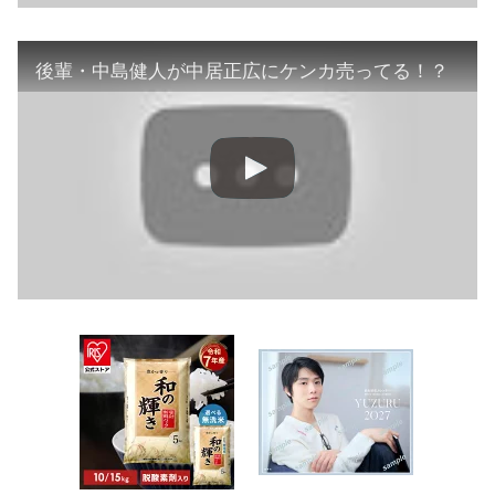
後輩・中島健人が中居正広にケンカ売ってる！？