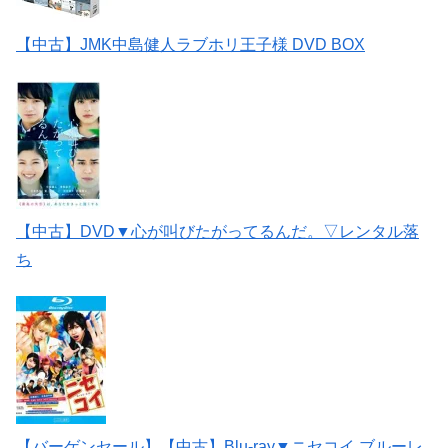
【中古】JMK中島健人ラブホリ王子様 DVD BOX
【中古】DVD▼心が叫びたがってるんだ。▽レンタル落
ち
【バーゲンセール】【中古】Blu-ray▼ニセコイ ブルーレ