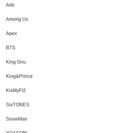
Ado
Among Us
Apex
BTS
King Gnu
King&Prince
KisMyFt2
SixTONES
SnowMan