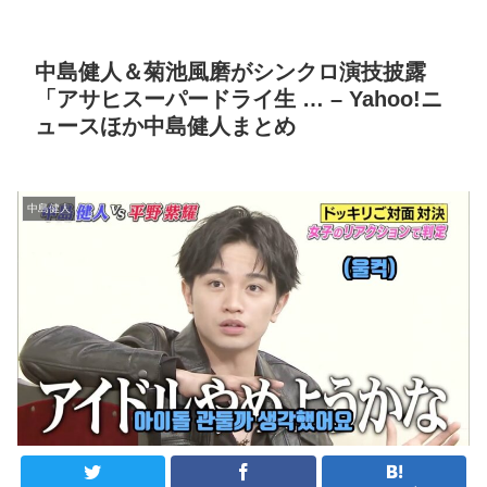
中島健人＆菊池風磨がシンクロ演技披露
「アサヒスーパードライ生 … – Yahoo!ニ
ュースほか中島健人まとめ
中島健人