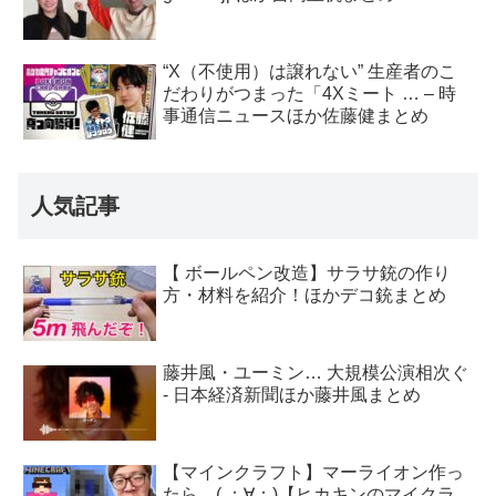
“X（不使用）は譲れない” 生産者のこ
だわりがつまった「4Xミート … – 時
事通信ニュースほか佐藤健まとめ
人気記事
【 ボールペン改造】サラサ銃の作り
方・材料を紹介！ほかデコ銃まとめ
藤井風・ユーミン… 大規模公演相次ぐ
- 日本経済新聞ほか藤井風まとめ
【マインクラフト】マーライオン作っ
たら…( ；∀；)【ヒカキンのマイクラ