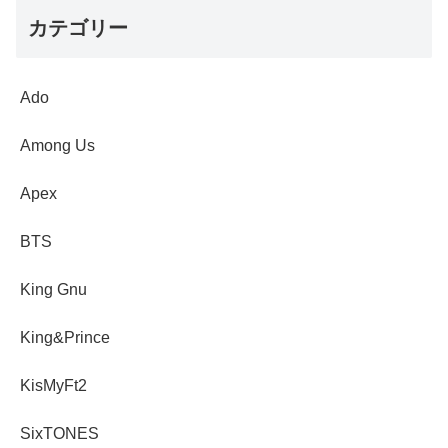
カテゴリー
Ado
Among Us
Apex
BTS
King Gnu
King&Prince
KisMyFt2
SixTONES