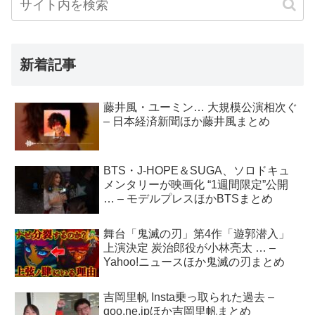
新着記事
藤井風・ユーミン… 大規模公演相次ぐ
– 日本経済新聞ほか藤井風まとめ
BTS・J-HOPE＆SUGA、ソロドキュ
メンタリーが映画化 “1週間限定”公開
… – モデルプレスほかBTSまとめ
舞台「鬼滅の刃」第4作「遊郭潜入」
上演決定 炭治郎役が小林亮太 … –
Yahoo!ニュースほか鬼滅の刃まとめ
吉岡里帆 Insta乗っ取られた過去 –
goo.ne.jpほか吉岡里帆まとめ