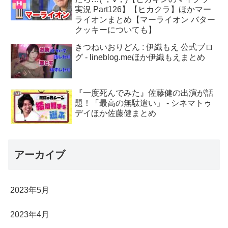
実況 Part126】【ヒカクラ】ほかマー
ライオンまとめ【マーライオン バター
クッキーについても】
きつねいおりどん : 伊織もえ 公式ブロ
グ - lineblog.meほか伊織もえまとめ
『一度死んでみた』佐藤健の出演が話
題！「最高の無駄遣い」 - シネマトゥ
デイほか佐藤健まとめ
アーカイブ
2023年5月
2023年4月