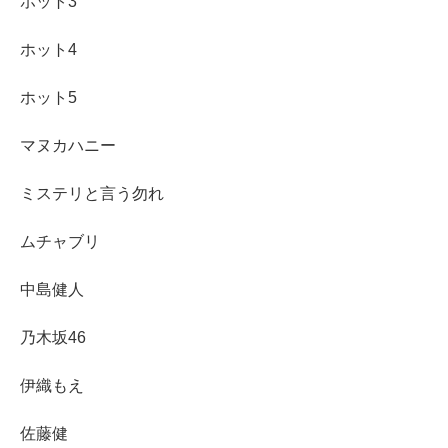
ホット3
ホット4
ホット5
マヌカハニー
ミステリと言う勿れ
ムチャブリ
中島健人
乃木坂46
伊織もえ
佐藤健