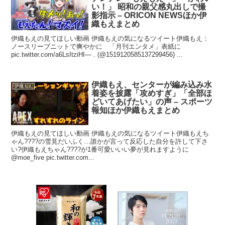
い！」 昭和の親父感丸出しで撮
影指示 – ORICON NEWSほか伊
織もえまとめ
伊織もえの見てほしい動画 伊織もえの気になるツイート伊織もえ：
ノースリーブニットで爽やかに 「月刊エンタメ」表紙に
pic.twitter.com/a6LsItziHI— . (@1519120585137299456) ...
伊織もえ、センターが編み込み水
伊織もえ
着姿を披露「攻めすぎ」「全部ほ
どいてあげたい」の声 – スポーツ
報知ほか伊織もえまとめ
伊織もえの見てほしい動画 伊織もえの気になるツイート伊織もえち
ゃん????の雪見だいふく…誰かが言って反応した自分を許して下さ
い?伊織もえちゃん????が1番可愛いいい夢が見れますように
@moe_five pic.twitter.com...