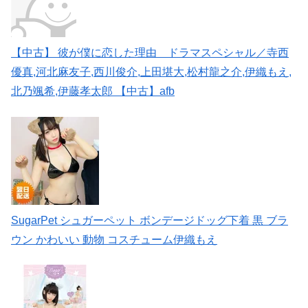
【中古】 彼が僕に恋した理由 ドラマスペシャル／寺西
優真,河北麻友子,西川俊介,上田堪大,松村龍之介,伊織もえ,
北乃颯希,伊藤孝太郎 【中古】afb
SugarPet シュガーペット ボンデージドッグ下着 黒 ブラ
ウン かわいい 動物 コスチューム伊織もえ