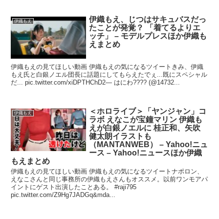
伊織もえ、じつはサキュバスだっ
伊織もえ
たことが発覚？ 「着てるよりエ
ッチ」 – モデルプレスほか伊織も
えまとめ
伊織もえの見てほしい動画 伊織もえの気になるツイートきみ、伊織
もえ氏と白銀ノエル団長に話題にしてもらえたでぇ...既にスペシャル
だ... pic.twitter.com/xiDPTHChD2— はにわ???? (@14732...
＜ホロライブ＞「ヤンジャン」コ
伊織もえ
ラボ えなこが宝鐘マリン 伊織も
えが白銀ノエルに 桂正和、矢吹
健太朗イラストも
（MANTANWEB） – Yahoo!ニュ
ース – Yahoo!ニュースほか伊織
もえまとめ
伊織もえの見てほしい動画 伊織もえの気になるツイートナポロン、
えなこさんと同じ事務所の伊織もえさんもオススメ。以前ワンモアパ
イントにゲスト出演したことある。 #raji795
pic.twitter.com/Z9Hg7JADGq&mda...