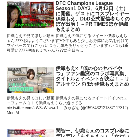
DFC Champions League
伊織もえ
Season1 DAY3、6月12日（土）
に開催。ゲストにコスプレイヤー
伊織もえ、DbD公式配信者ちくの
ぼが出演！ – PR TIMESほか伊織
もえまとめ
伊織もえの見てほしい動画 伊織もえの気になるツイート伊織もえち
ゃん????おはようございます?今年もあと少しお身体にお気を付けて
マイペースで行こう♪いつも元気をありがとうございます?いつも1番
可愛い????伊織もえちゃん????に今日も...
伊織もえ×『僕の心のヤバイや
伊織もえ
つ』ファン垂涎のコラボ写真集、
タイトルとイベントが決定！ – リ
アルサウンドほか伊織もえまとめ
伊織もえの見てほしい動画 伊織もえの気になるツイートドイツのユ
ニフォーム白くて伊織もえくらい透けてる
pic.twitter.com/kW8zWtwwu1— みゃざを (@1595432121887117312)
Mon M...
関智一、伊織もえのコスプレ姿に
伊織もえ
デレデレ「もえもえ～」「かわい