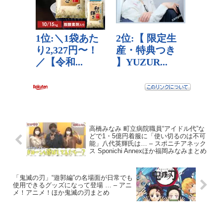
高橋みなみ 町立病院職員“アイドル代”な
どで1・5億円着服に「使い切るのは不可
能」八代英輝氏は… – スポニチアネック
ス Sponichi Annexほか福岡みなみまとめ
「鬼滅の刃」“遊郭編”の名場面が日常でも
使用できるグッズになって登場 … – アニ
メ！アニメ！ほか鬼滅の刃まとめ