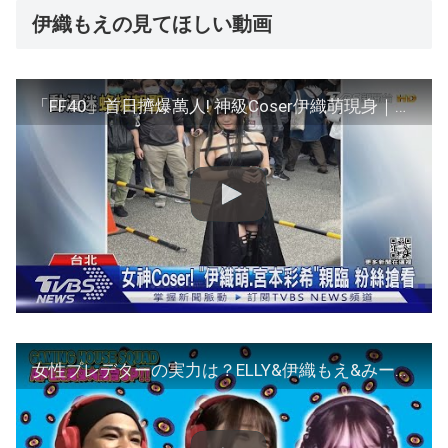
伊織もえの見てほしい動画
「FF40」首日擠爆萬人! 神級Coser伊織萌現身｜TVBS新聞 @TVBSNEWS01
女性プレデターの実力は？ELLY&伊織もえ&みー。チャンピオンを目指す！【APEX】