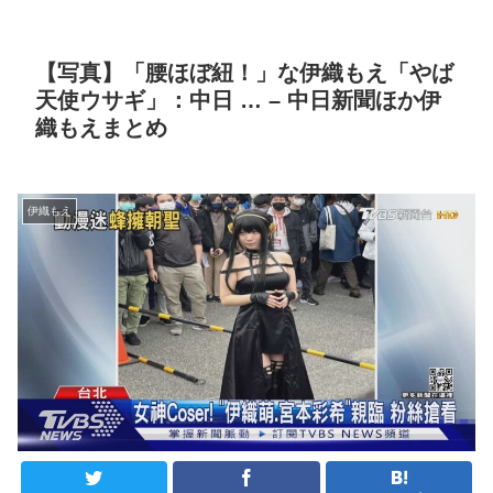
【写真】「腰ほぼ紐！」な伊織もえ「やば
天使ウサギ」：中日 … – 中日新聞ほか伊
織もえまとめ
伊織もえ