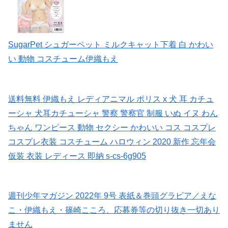
SugarPet シュガーペット ミルクキャット下着 白 かわい
い 動物 コスチューム伊織もえ
送料無料 伊織もえ レディアニマル ポリス x 犬 耳 カチュ
ーシャ 犬耳カチューシャ 警察 警察官 制服 いぬ イヌ わん
ちゃん ワンピース 動物 セクシー かわいい コス コスプレ
コスプレ衣装 コスチューム ハロウィン 2020 新作 忘年会
仮装 衣装 レディース 即納 s-cs-6g905
週刊少年マガジン 2022年 9号 表紙＆巻頭グラビア／えな
こ・伊織もえ・篠崎こころ、応募券等の切り抜き一切あり
ません