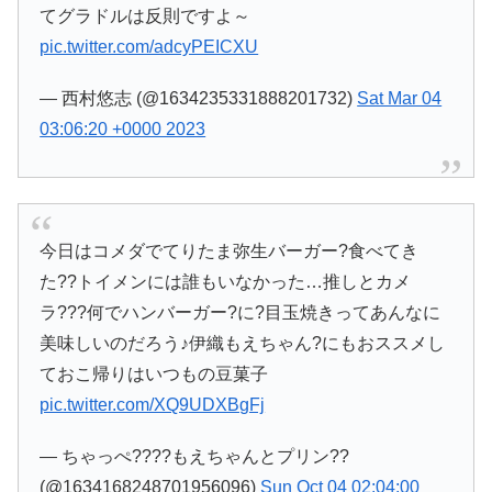
てグラドルは反則ですよ～
pic.twitter.com/adcyPEICXU
— 西村悠志 (@1634235331888201732)
Sat Mar 04
03:06:20 +0000 2023
今日はコメダでてりたま弥生バーガー?食べてき
た??トイメンには誰もいなかった…推しとカメ
ラ???何でハンバーガー?に?目玉焼きってあんなに
美味しいのだろう♪伊織もえちゃん?にもおススメし
ておこ帰りはいつもの豆菓子
pic.twitter.com/XQ9UDXBgFj
— ちゃっぺ????もえちゃんとプリン??
(@1634168248701956096)
Sun Oct 04 02:04:00