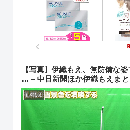
【写真】伊織もえ、無防備な姿
… – 中日新聞ほか伊織もえま
伊織もえ