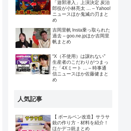
「遊郭潜入」上演決定 炭治
郎役が小林亮太 … – Yahoo!
ニュースほか鬼滅の刃まと
め
吉岡里帆 Insta乗っ取られた
過去 – goo.ne.jpほか吉岡里
帆まとめ
“X（不使用）は譲れない”
生産者のこだわりがつまっ
た「4Xミート … – 時事通
信ニュースほか佐藤健まと
め
人気記事
【 ボールペン改造】サラサ
銃の作り方・材料を紹介！
ほかデコ銃まとめ