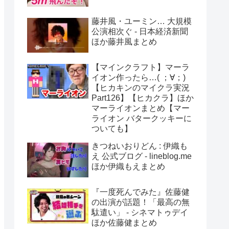
藤井風・ユーミン… 大規模
公演相次ぐ - 日本経済新聞
ほか藤井風まとめ
【マインクラフト】マーラ
イオン作ったら…( ；∀；)
【ヒカキンのマイクラ実況
Part126】【ヒカクラ】ほか
マーライオンまとめ【マー
ライオン バタークッキーに
ついても】
きつねいおりどん : 伊織も
え 公式ブログ - lineblog.me
ほか伊織もえまとめ
『一度死んでみた』佐藤健
の出演が話題！「最高の無
駄遣い」 - シネマトゥデイ
ほか佐藤健まとめ