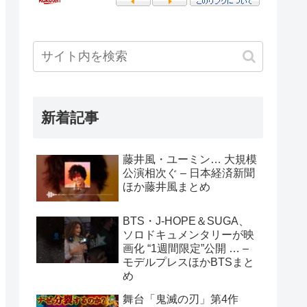
新着記事
藤井風・ユーミン… 大規模
公演相次ぐ – 日本経済新聞
ほか藤井風まとめ
BTS・J-HOPE＆SUGA、
ソロドキュメンタリーが映
画化 “1週間限定”公開 … –
モデルプレスほかBTSまと
め
舞台「鬼滅の刃」第4作