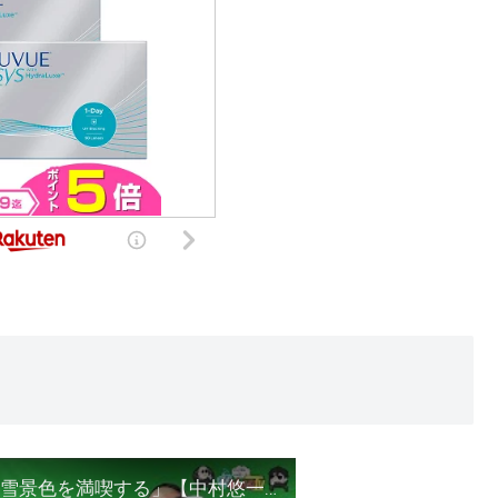
【わしゃがなTV】おまけ動画その277「札幌の雪景色を満喫する」【中村悠一/マフィア梶田/伊織もえ】