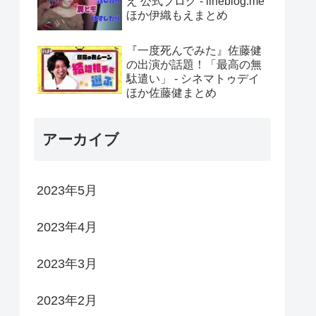
え 公式ブログ - lineblog.me
ほか伊織もえまとめ
『一度死んでみた』佐藤健
の出演が話題！「最高の無
駄遣い」 - シネマトゥデイ
ほか佐藤健まとめ
アーカイブ
2023年5月
2023年4月
2023年3月
2023年2月