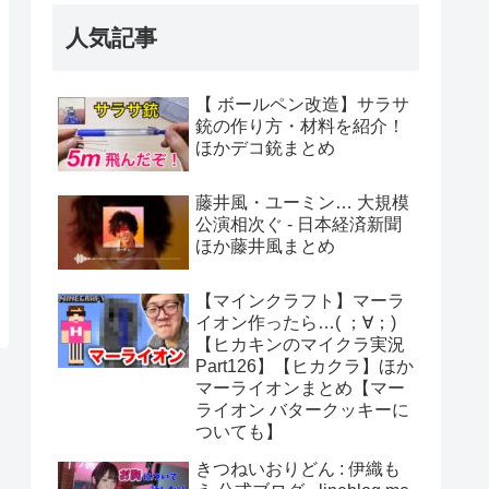
人気記事
【 ボールペン改造】サラサ
銃の作り方・材料を紹介！
ほかデコ銃まとめ
藤井風・ユーミン… 大規模
公演相次ぐ - 日本経済新聞
ほか藤井風まとめ
【マインクラフト】マーラ
イオン作ったら…( ；∀；)
【ヒカキンのマイクラ実況
Part126】【ヒカクラ】ほか
マーライオンまとめ【マー
ライオン バタークッキーに
ついても】
きつねいおりどん : 伊織も