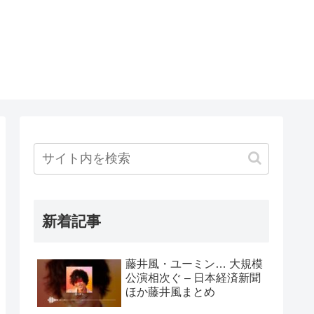
新着記事
藤井風・ユーミン… 大規模
公演相次ぐ – 日本経済新聞
ほか藤井風まとめ