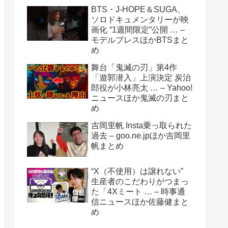
BTS・J-HOPE＆SUGA、
ソロドキュメンタリーが映
画化 “1週間限定”公開 … –
モデルプレスほかBTSまと
め
舞台「鬼滅の刃」第4作
「遊郭潜入」上演決定 炭治
郎役が小林亮太 … – Yahoo!
ニュースほか鬼滅の刃まと
め
吉岡里帆 Insta乗っ取られた
過去 – goo.ne.jpほか吉岡里
帆まとめ
“X（不使用）は譲れない”
生産者のこだわりがつまっ
た「4Xミート … – 時事通
信ニュースほか佐藤健まと
め