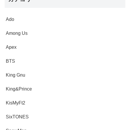
Ado
Among Us
Apex
BTS
King Gnu
King&Prince
KisMyFt2
SixTONES