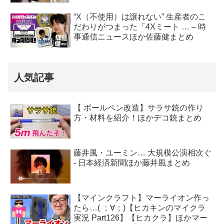
“X（不使用）は譲れない” 生産者のこ
だわりがつまった「4Xミート … – 時
事通信ニュースほか佐藤健まとめ
人気記事
【 ボールペン改造】サラサ銃の作り
方・材料を紹介！ほかデコ銃まとめ
藤井風・ユーミン… 大規模公演相次ぐ
- 日本経済新聞ほか藤井風まとめ
【マインクラフト】マーライオン作っ
たら…( ；∀；)【ヒカキンのマイクラ
実況 Part126】【ヒカクラ】ほかマー