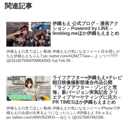
関連記事
伊織もえ 公式ブログ – 漫画アク
伊織もえ
ション – Powered by LINE –
lineblog.meほか伊織もえまとめ
伊織もえの見てほしい動画 伊織もえの気になるツイート目を隠しが
ちな伊織もえちゃん? pic.twitter.com/AQ9tZTTiew— よっつー????
(@1614675949769064450) Sat Feb 08...
ライフアフター×伊織もえ×テレビ
伊織もえ
朝日映像撮影部連合作品公開
「ライフアフター・ゾンビと荒
海」新バージョン実装記念 クリ
エティブマーケティングに注力 –
PR TIMESほか伊織もえまとめ
伊織もえの見てほしい動画 伊織もえの気になるツイートiPhoneで伊
織もえの合成が出来るようになったらしい#伊織もえ #きゅるん
pic.twitter.com/nNWVBrDRXt— ゆとり (@1575087942196...