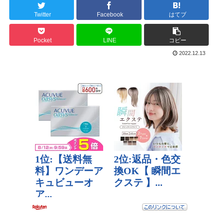
Twitter
Facebook
はてブ
Pocket
LINE
コピー
2022.12.13