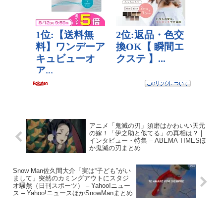
アニメ「鬼滅の刃」須磨はかわいい天元
の嫁！「伊之助と似てる」の真相は？ |
インタビュー・特集 – ABEMA TIMESほ
か鬼滅の刃まとめ
Snow Man佐久間大介「実は“子ども”がい
まして」突然のカミングアウトにスタジ
オ騒然（日刊スポーツ） – Yahoo!ニュー
ス – Yahoo!ニュースほかSnowManまとめ