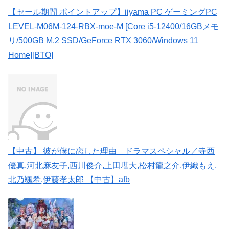
【セール期間 ポイントアップ】iiyama PC ゲーミングPC
LEVEL-M06M-124-RBX-moe-M [Core i5-12400/16GBメモ
リ/500GB M.2 SSD/GeForce RTX 3060/Windows 11
Home][BTO]
【中古】 彼が僕に恋した理由 ドラマスペシャル／寺西
優真,河北麻友子,西川俊介,上田堪大,松村龍之介,伊織もえ,
北乃颯希,伊藤孝太郎 【中古】afb