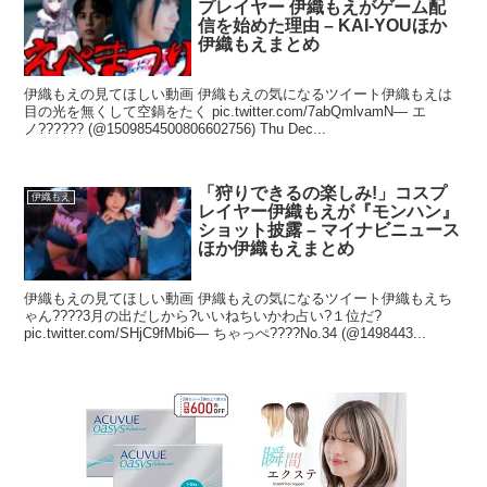
プレイヤー 伊織もえがゲーム配
信を始めた理由 – KAI-YOUほか
伊織もえまとめ
伊織もえの見てほしい動画 伊織もえの気になるツイート伊織もえは
目の光を無くして空鍋をたく pic.twitter.com/7abQmlvamN— エ
ノ?????? (@1509854500806602756) Thu Dec...
「狩りできるの楽しみ!」コスプ
伊織もえ
レイヤー伊織もえが『モンハン』
ショット披露 – マイナビニュース
ほか伊織もえまとめ
伊織もえの見てほしい動画 伊織もえの気になるツイート伊織もえち
ゃん????3月の出だしから?いいねちいかわ占い?１位だ?
pic.twitter.com/SHjC9fMbi6— ちゃっぺ????No.34 (@1498443...