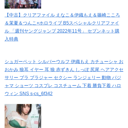
【中古】クリアファイル えなこ＆伊織もえ＆篠崎こころ
＆茉夏＆つんこ×ホロライブ B5スペシャルクリアファイ
ル 「週刊ヤングジャンプ 2022年11号」 セブンネット購
入特典
シュガーペット シルバーウルフ 伊織もえ カチューシャ お
おかみ 狼耳 イヤー 耳 狼 赤ずきん しっぽ 尻尾 ヘアアクセ
サリー ブラ ブラジャー セクシー ランジェリー 動物 パジ
ャマ ショーツ コスプレ コスチューム 下着 勝負下着 ハロ
ウィン SNS s-cs_6f342