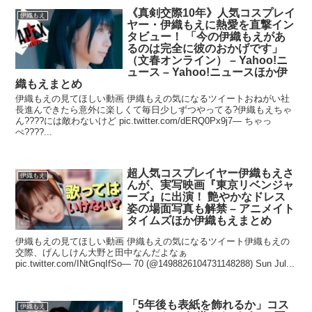
《真剣交際10年》人気コスプレイ
伊織もえ
ヤー・伊織もえに熱愛を直撃イン
タビュー！ 「今の伊織もえがあ
るのは完全に彼のおかげです」
（文春オンライン） – Yahoo!ニ
ュース – Yahoo!ニュースほか伊
織もえまとめ
伊織もえの見てほしい動画 伊織もえの気になるツイートおねがい社
長進んできたら意外に楽しくて毎日少しずつやってる?伊織もえちゃ
ん????には敵わないけど pic.twitter.com/dERQ0Px9j7— ちゃっ
ぺ????...
超人気コスプレイヤー伊織もえさ
伊織もえ
んが、実写映画『東京リベンジャ
ーズ』に出演！ 艶やかなドレス
姿の場面写真も解禁 – アニメイト
タイムズほか伊織もえまとめ
伊織もえの見てほしい動画 伊織もえの気になるツイート伊織もえの
交際、げんしけん大野と田中なんだよなぁ
pic.twitter.com/INtGnqIfSo— 70 (@1498826104731148288) Sun Jul...
「5年後も表紙を飾れるか」コス
伊織もえ