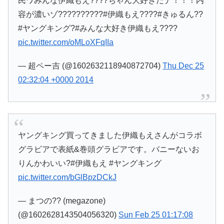
民ワみんな伊織もえ????ちゃん大好きだナ！！！内
容が濃いゾ??????????#伊織もえ????#きゅるん??
#ヤングキング?#みんな大好き伊織もえ????
pic.twitter.com/oMLoXFqIIa
— 超ペー吉 (@1602632118940872704)
Thu Dec 25
02:32:04 +0000 2014
ヤングキング買ってきました伊織もえさんがコラボ
グラビアで表紙&巻頭グラビアです。バニーないお
りんかわいい?#伊織もえ #ヤングキング
pic.twitter.com/bGlBpzDCkJ
— まつの?? (megazone)
(@1602628143504056320)
Sun Feb 25 01:17:08