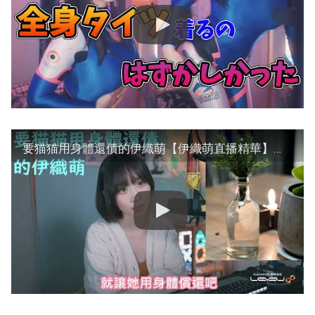
要猫猫用身體還債的伊織萌【伊織萌直播精華】【伊織もえ切り抜き】