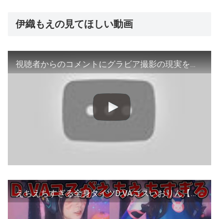
伊織もえの見てほしい動画
視聴者からのコメントにグラビア撮影の現実を突きつける伊織もえ【APEX★切り抜き★】
えちえちすぎる全身タイツD.VAコスいおりん【伊織もえ/切り抜き】