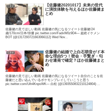
【佐藤健20201017】未来の世代
佐藤健
に演技体験を与えるほか佐藤健ま
とめ
佐藤健の見てほしい動画 佐藤健の気になるツイート佐藤健/24
歳/170cm/日本/俳優 pic.twitter.com/FadxW0z9D4— 超絶イケメン
BOT (@1317293721663066112) Wed Nov...
佐藤健の結婚で上白石萌音がド本
佐藤健
命な理由5つ！密会・手繋ぎ・匂
わせ連発で確定？ほか佐藤健まと
め
佐藤健の見てほしい動画 佐藤健の気になるツイート自分のことを佐
藤健だと思い込んでいるポケモンプレイしていこうと思う
pic.twitter.com/Uih4KnpsWK— 白松 (@1393550832210124804) ...