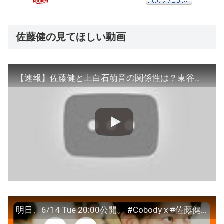
佐藤健の見てほしい動画
【速報】佐藤健と上白石萌音の関係性は？東谷義和が暴露を決意した理由は？佐藤健の匂わせ疑惑から暴露される？佐藤健の女性関係暴露に元カノ危機？
明日、6/14 Tue 20:00公開。 #Cobody x #佐藤健【03】