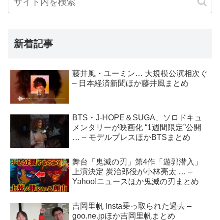
新着記事
藤井風・ユーミン… 大規模公演相次ぐ
– 日本経済新聞ほか藤井風まとめ
BTS・J-HOPE＆SUGA、ソロドキュ
メンタリーが映画化 “1週間限定”公開
… – モデルプレスほかBTSまとめ
舞台「鬼滅の刃」第4作「遊郭潜入」
上演決定 炭治郎役が小林亮太 … –
Yahoo!ニュースほか鬼滅の刃まとめ
吉岡里帆 Insta乗っ取られた過去 –
goo.ne.jpほか吉岡里帆まとめ