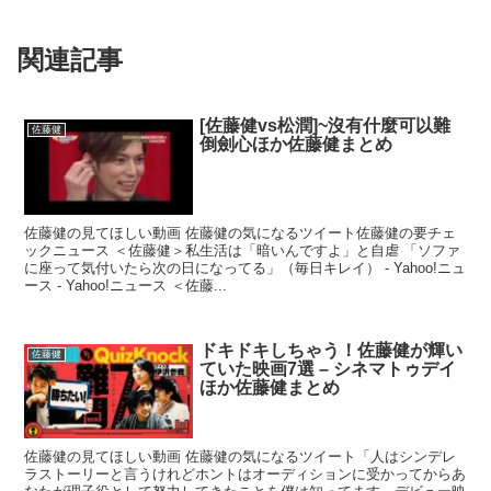
関連記事
[佐藤健vs松潤]~沒有什麼可以難
佐藤健
倒劍心ほか佐藤健まとめ
佐藤健の見てほしい動画 佐藤健の気になるツイート佐藤健の要チェ
ックニュース ＜佐藤健＞私生活は「暗いんですよ」と自虐 「ソファ
に座って気付いたら次の日になってる」（毎日キレイ） - Yahoo!ニュ
ース - Yahoo!ニュース ＜佐藤...
ドキドキしちゃう！佐藤健が輝い
佐藤健
ていた映画7選 – シネマトゥデイ
ほか佐藤健まとめ
佐藤健の見てほしい動画 佐藤健の気になるツイート「人はシンデレ
ラストーリーと言うけれどホントはオーディションに受かってからあ