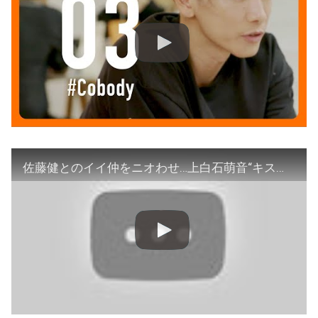
佐藤健とのイイ仲をニオわせ…上白石萌音“キス顔写真”に臆測!こんなところにも男女差が！マリッジブルーになる男女のそれぞれの理由