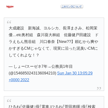
大成建設 新海誠、ヨルシカ、長澤まさみ、松岡茉
優…etc奥村組 森川葵大林組 佐藤健戸田建設 ド
ラえもん熊谷組 川口春奈【New??】頼むから爽や
かすぎるCMじゃなくて、現実に沿った泥臭いCMに
してくれよな！？
— しょー/スーゼネ7年→公務員1年目
(@1546850243136094210)
Sun Jan 30 13:05:29
+0000 2022
ひるね｢佐藤健｣母｢電車｣ひるね｢菅田将暉｣母｢検索