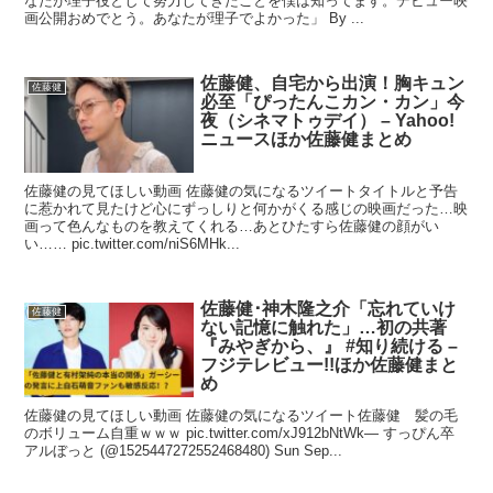
なたが理子役として努力してきたことを僕は知ってます。デビュー映
画公開おめでとう。あなたが理子でよかった」 By ...
佐藤健、自宅から出演！胸キュン
佐藤健
必至「ぴったんこカン・カン」今
夜（シネマトゥデイ） – Yahoo!
ニュースほか佐藤健まとめ
佐藤健の見てほしい動画 佐藤健の気になるツイートタイトルと予告
に惹かれて見たけど心にずっしりと何かがくる感じの映画だった…映
画って色んなものを教えてくれる…あとひたすら佐藤健の顔がい
い…… pic.twitter.com/niS6MHk...
佐藤健･神木隆之介「忘れていけ
佐藤健
ない記憶に触れた」…初の共著
『みやぎから、』 #知り続ける –
フジテレビュー!!ほか佐藤健まと
め
佐藤健の見てほしい動画 佐藤健の気になるツイート佐藤健 髪の毛
のボリューム自重ｗｗｗ pic.twitter.com/xJ912bNtWk— すっぴん卒
アルぼっと (@1525447272552468480) Sun Sep...