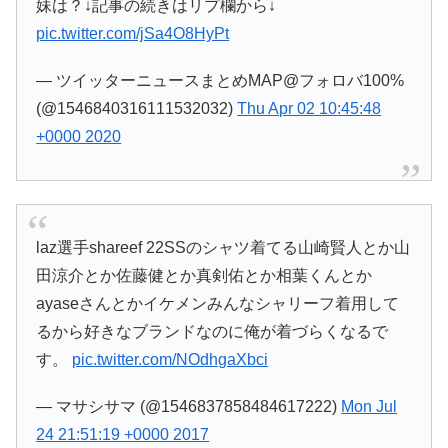
妹は？↓記事の続きはリプ欄から↓
pic.twitter.com/jSa4O8HyPt
— ツイッターニュースまとめMAP@フォロバ100%
(@1546840316111532032)
Thu Apr 02 10:45:48
+0000 2020
laz選手shareef 22SSのシャツ着てる山崎賢人とか山
田涼介とか佐藤健とか真剣佑とか相葉くんとか
ayaseさんとかイケメンみんなシャリーフ着用して
るから好きなブランドなのに俺が着づらくなるで
す。
pic.twitter.com/NOdhgaXbci
— マサシサマ (@1546837858484617222)
Mon Jul
24 21:51:19 +0000 2017