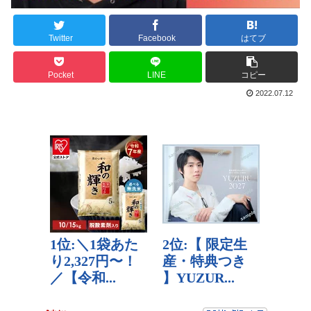
Twitter
Facebook
はてブ
Pocket
LINE
コピー
2022.07.12