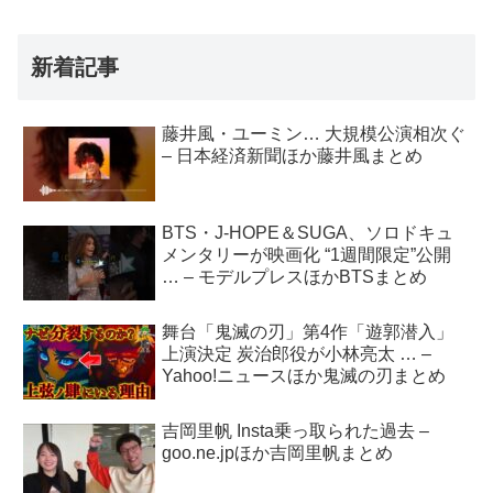
新着記事
藤井風・ユーミン… 大規模公演相次ぐ
– 日本経済新聞ほか藤井風まとめ
BTS・J-HOPE＆SUGA、ソロドキュ
メンタリーが映画化 “1週間限定”公開
… – モデルプレスほかBTSまとめ
舞台「鬼滅の刃」第4作「遊郭潜入」
上演決定 炭治郎役が小林亮太 … –
Yahoo!ニュースほか鬼滅の刃まとめ
吉岡里帆 Insta乗っ取られた過去 –
goo.ne.jpほか吉岡里帆まとめ