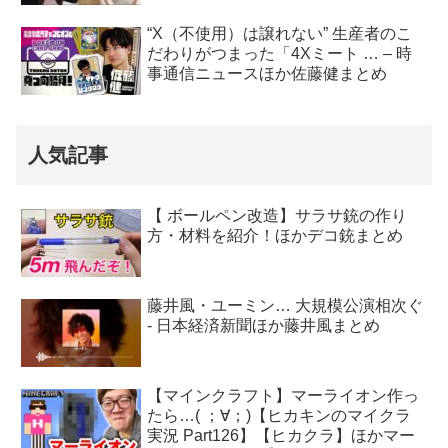
“X（不使用）は譲れない” 生産者のこ
だわりがつまった「4Xミート … – 時
事通信ニュースほか佐藤健まとめ
人気記事
【 ボールペン改造】サラサ銃の作り
方・材料を紹介！ほかデコ銃まとめ
藤井風・ユーミン… 大規模公演相次ぐ
- 日本経済新聞ほか藤井風まとめ
【マインクラフト】マーライオン作っ
たら…( ；∀；)【ヒカキンのマイクラ
実況 Part126】【ヒカクラ】ほかマー