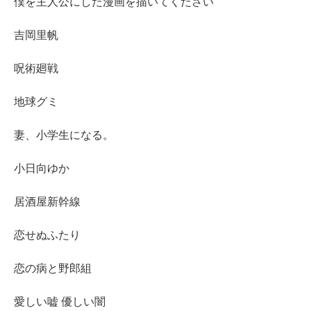
僕を主人公にした漫画を描いてください
吉岡里帆
呪術廻戦
地球グミ
妻、小学生になる。
小日向ゆか
居酒屋新幹線
恋せぬふたり
恋の病と野郎組
愛しい嘘 優しい闇