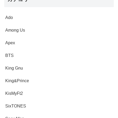
Ado
Among Us
Apex
BTS
King Gnu
King&Prince
KisMyFt2
SixTONES