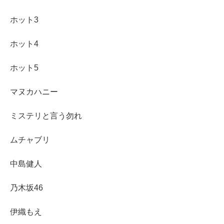
ホット3
ホット4
ホット5
マヌカハニー
ミステリと言う勿れ
ムチャブリ
中島健人
乃木坂46
伊織もえ