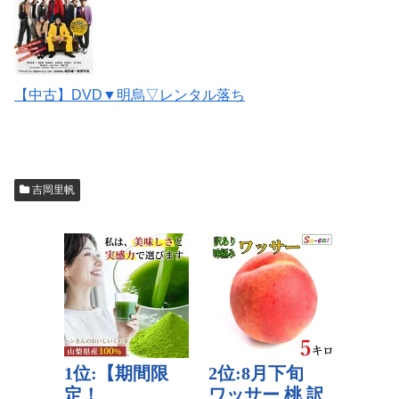
【中古】DVD▼明烏▽レンタル落ち
吉岡里帆