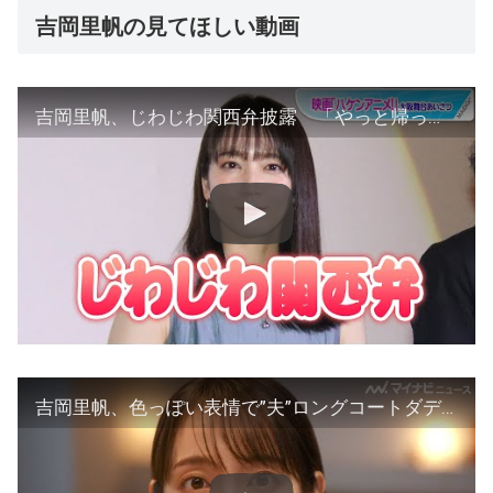
吉岡里帆の見てほしい動画
吉岡里帆、じわじわ関西弁披露 「やっと帰って来られました」喜び爆発！ 映画「ハケンアニメ！」大阪舞台あいさつ
吉岡里帆、色っぽい表情で”夫”ロングコートダディ堂前を見つめ… 仲良し夫婦っぷりにキュン 『JINRO』新CM「JINROで餃子いただきます篇」「JINROでお刺身いただきます篇」30秒＆メイキング