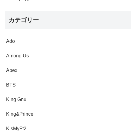
カテゴリー
Ado
Among Us
Apex
BTS
King Gnu
King&Prince
KisMyFt2