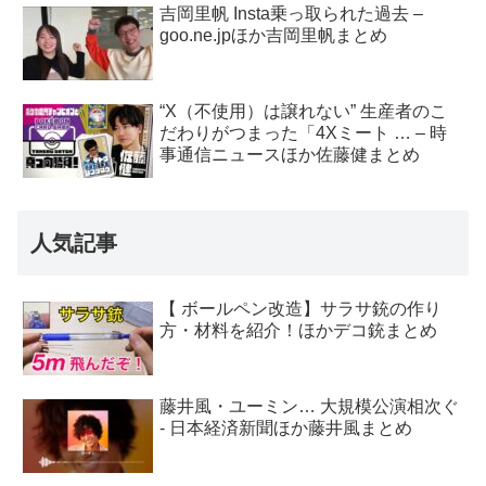
吉岡里帆 Insta乗っ取られた過去 –
goo.ne.jpほか吉岡里帆まとめ
“X（不使用）は譲れない” 生産者のこ
だわりがつまった「4Xミート … – 時
事通信ニュースほか佐藤健まとめ
人気記事
【 ボールペン改造】サラサ銃の作り
方・材料を紹介！ほかデコ銃まとめ
藤井風・ユーミン… 大規模公演相次ぐ
- 日本経済新聞ほか藤井風まとめ