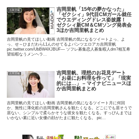
吉岡里帆「15年の夢かなった」
吉岡里帆
「ゼクシィ」9代目CMガール就任
でウエディングドレス姿披露！
ゼクシィ新CM＆CMソング発表会
3ほか吉岡里帆まとめ
吉岡里帆の見てほしい動画 吉岡里帆の気になるツイートよっ、よ
っ、せ～ひまだわらL1んのせてるよパンツエロアカ吉岡里帆
pic.twitter.com/UbBW4XJBUF— ソフレ募集恋人募集暇人dm?相互希
望垢暇なうメンヘラ...
吉岡里帆、理想のお花見デート
吉岡里帆
「お昼にお料理を作って」「現実
的には…」 – マイナビニュースほ
か吉岡里帆まとめ
吉岡里帆の見てほしい動画 吉岡里帆の気になるツイート月に何回
か、無性に薄化粧の吉岡里帆さんを観たくなる。どこにでも居そうで
居ない、シンプルで柔らかそうな彼女を観たくなる。すっぴんまでは
いかない素に近い女優の顔がたまに観たくなる。 pic...