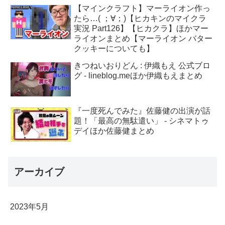
【マインクラフト】マーライオン作っ
たら…( ；∀；)【ヒカキンのマイクラ
実況 Part126】【ヒカクラ】ほかマー
ライオンまとめ【マーライオン バター
クッキーについても】
きつねいおりどん : 伊織もえ 公式ブロ
グ - lineblog.meほか伊織もえまとめ
『一度死んでみた』佐藤健の出演が話
題！「最高の無駄遣い」 - シネマトゥ
デイほか佐藤健まとめ
アーカイブ
2023年5月