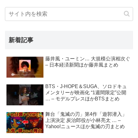
新着記事
藤井風・ユーミン… 大規模公演相次ぐ
– 日本経済新聞ほか藤井風まとめ
BTS・J-HOPE＆SUGA、ソロドキュ
メンタリーが映画化 “1週間限定”公開
… – モデルプレスほかBTSまとめ
舞台「鬼滅の刃」第4作「遊郭潜入」
上演決定 炭治郎役が小林亮太 … –
Yahoo!ニュースほか鬼滅の刃まとめ