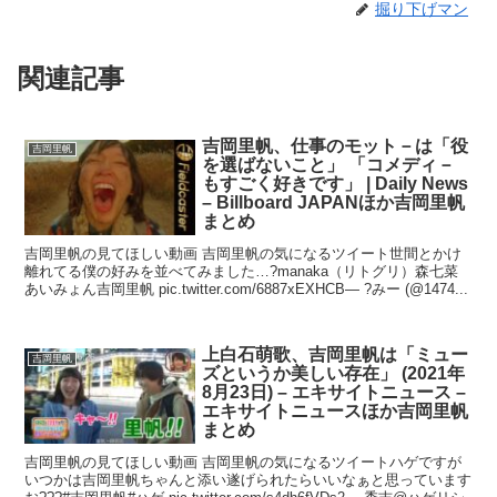
掘り下げマン
関連記事
吉岡里帆、仕事のモット－は「役
吉岡里帆
を選ばないこと」 「コメディ－
もすごく好きです」 | Daily News
– Billboard JAPANほか吉岡里帆
まとめ
吉岡里帆の見てほしい動画 吉岡里帆の気になるツイート世間とかけ
離れてる僕の好みを並べてみました…?manaka（リトグリ）森七菜
あいみょん吉岡里帆 pic.twitter.com/6887xEXHCB— ?みー (@1474...
上白石萌歌、吉岡里帆は「ミュー
吉岡里帆
ズというか美しい存在」 (2021年
8月23日) – エキサイトニュース –
エキサイトニュースほか吉岡里帆
まとめ
吉岡里帆の見てほしい動画 吉岡里帆の気になるツイートハゲですが
いつかは吉岡里帆ちゃんと添い遂げられたらいいなぁと思っています