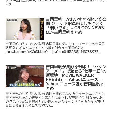
お???#吉岡里帆#ハゲ pic.twitter.com/s4dh6fVDs2— 禿吉@ハゲリシ
ャス...
吉岡里帆、かわいすぎる酔い姿公
吉岡里帆
開 ジョッキを飲みほしあざとく
「弱いです」 – ORICON NEWS
ほか吉岡里帆まとめ
吉岡里帆の見てほしい動画 吉岡里帆の気になるツイートこの吉岡里
帆可愛すぎるどんなメイクも服も似合う吉岡里帆好き
pic.twitter.com/bKCuDk6xcO— ( 'ω'oo (@155028544437332787...
吉岡里帆が笑顔を封印！『ハケン
吉岡里帆
アニメ！』で魅せる“仕事一筋”の
新境地（MOVIE WALKER
PRESS） – Yahoo!ニュース –
Yahoo!ニュースほか吉岡里帆ま
とめ
吉岡里帆の見てほしい動画 吉岡里帆の気になるツイートエマさんと
吉岡里帆ちゃんの声聴くとほんとに癒される?男性だと誰なかなあ(
?? ? ?? )今日は病院付き添い終わったらゆっくりできるかなあ?良き
日になりますように??(｡?????...