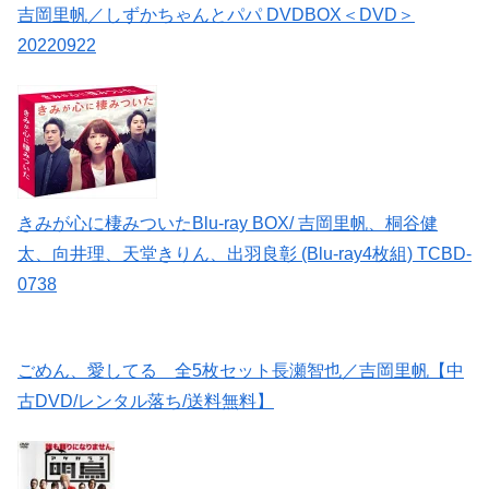
吉岡里帆／しずかちゃんとパパ DVDBOX＜DVD＞
20220922
きみが心に棲みついたBlu-ray BOX/ 吉岡里帆、桐谷健
太、向井理、天堂きりん、出羽良彰 (Blu-ray4枚組) TCBD-
0738
ごめん、愛してる 全5枚セット長瀬智也／吉岡里帆【中
古DVD/レンタル落ち/送料無料】