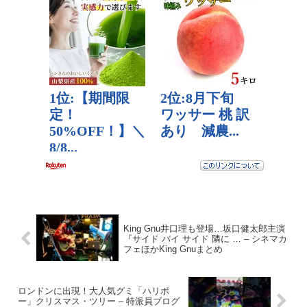
King Gnu井口理も登場…坂口健太郎主演
『サイド バイ サイド 隣に … – シネマカ
フェほかKing Gnuまとめ
ロンドンに出現！大人気グミ「ハリボ
ー」クリスマス・ツリー – 特派員ブログ