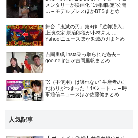
メンタリーが映画化 “1週間限定”公開
… – モデルプレスほかBTSまとめ
舞台「鬼滅の刃」第4作「遊郭潜入」
上演決定 炭治郎役が小林亮太 … –
Yahoo!ニュースほか鬼滅の刃まとめ
吉岡里帆 Insta乗っ取られた過去 –
goo.ne.jpほか吉岡里帆まとめ
“X（不使用）は譲れない” 生産者のこ
だわりがつまった「4Xミート … – 時
事通信ニュースほか佐藤健まとめ
人気記事