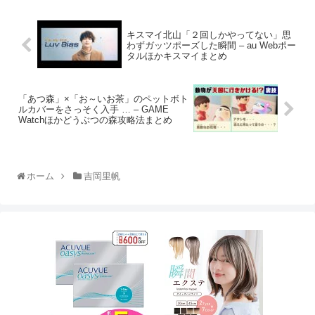
キスマイ北山「２回しかやってない」思
わずガッツポーズした瞬間 – au Webポー
タルほかキスマイまとめ
「あつ森」×「お～いお茶」のペットボト
ルカバーをさっそく入手 … – GAME
Watchほかどうぶつの森攻略法まとめ
ホーム
吉岡里帆