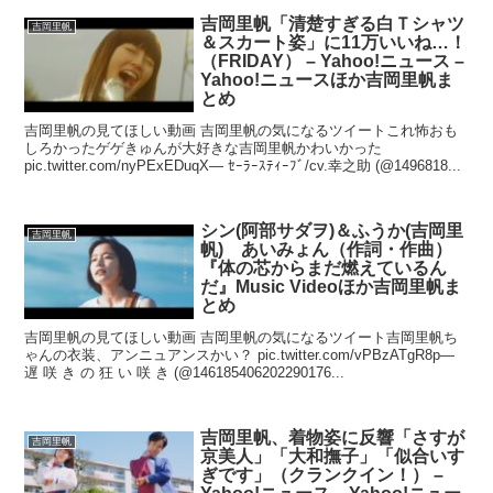
吉岡里帆「清楚すぎる白Ｔシャツ
吉岡里帆
＆スカート姿」に11万いいね…！
（FRIDAY） – Yahoo!ニュース –
Yahoo!ニュースほか吉岡里帆ま
とめ
吉岡里帆の見てほしい動画 吉岡里帆の気になるツイートこれ怖おも
しろかったゲゲきゅんが大好きな吉岡里帆かわいかった
pic.twitter.com/nyPExEDuqX— ｾｰﾗｰｽﾃｨｰﾌﾞ/cv.幸之助 (@1496818...
シン(阿部サダヲ)＆ふうか(吉岡里
吉岡里帆
帆) あいみょん（作詞・作曲）
『体の芯からまだ燃えているん
だ』Music Videoほか吉岡里帆ま
とめ
吉岡里帆の見てほしい動画 吉岡里帆の気になるツイート吉岡里帆ち
ゃんの衣装、アンニュアンスかい？ pic.twitter.com/vPBzATgR8p—
遅 咲 き の 狂 い 咲 き (@146185406202290176...
吉岡里帆、着物姿に反響「さすが
吉岡里帆
京美人」「大和撫子」「似合いす
ぎです」（クランクイン！） –