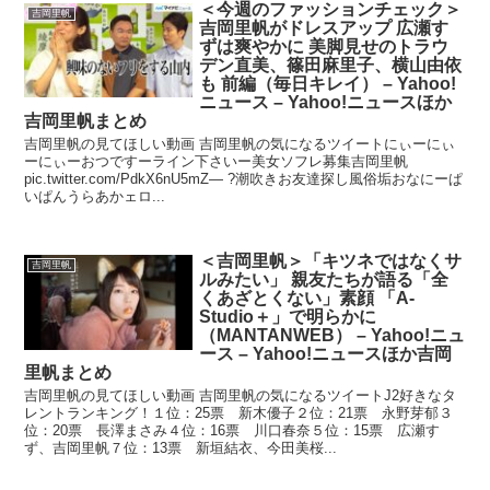
＜今週のファッションチェック＞
吉岡里帆
吉岡里帆がドレスアップ 広瀬す
ずは爽やかに 美脚見せのトラウ
デン直美、篠田麻里子、横山由依
も 前編（毎日キレイ） – Yahoo!
ニュース – Yahoo!ニュースほか
吉岡里帆まとめ
吉岡里帆の見てほしい動画 吉岡里帆の気になるツイートにぃーにぃ
ーにぃーおつですーライン下さいー美女ソフレ募集吉岡里帆
pic.twitter.com/PdkX6nU5mZ— ?潮吹きお友達探し風俗垢おなにーぱ
いぱんうらあかェロ...
＜吉岡里帆＞「キツネではなくサ
吉岡里帆
ルみたい」 親友たちが語る「全
くあざとくない」素顔 「A-
Studio＋」で明らかに
（MANTANWEB） – Yahoo!ニュ
ース – Yahoo!ニュースほか吉岡
里帆まとめ
吉岡里帆の見てほしい動画 吉岡里帆の気になるツイートJ2好きなタ
レントランキング！１位：25票 新木優子２位：21票 永野芽郁３
位：20票 長澤まさみ４位：16票 川口春奈５位：15票 広瀬す
ず、吉岡里帆７位：13票 新垣結衣、今田美桜...