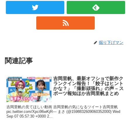
掘り下げマン
関連記事
吉岡里帆、最新オフショで新作ク
吉岡里帆
ランクイン報告！「餃子はヒント
かな？」「撮影頑張れ」の声 – ス
ポーツ報知ほか吉岡里帆まとめ
吉岡里帆の見てほしい動画 吉岡里帆の気になるツイート吉岡里帆
pic.twitter.com/Xpci96wKjR— まさ (@1598832609060352000) Wed
Sep 07 05:57:30 +0000 2...