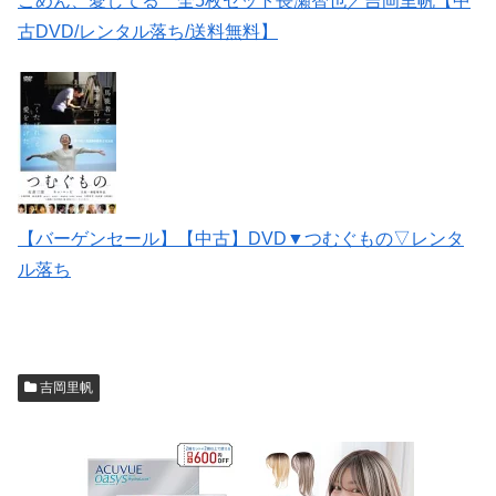
ごめん、愛してる 全5枚セット長瀬智也／吉岡里帆【中
古DVD/レンタル落ち/送料無料】
【バーゲンセール】【中古】DVD▼つむぐもの▽レンタ
ル落ち
吉岡里帆