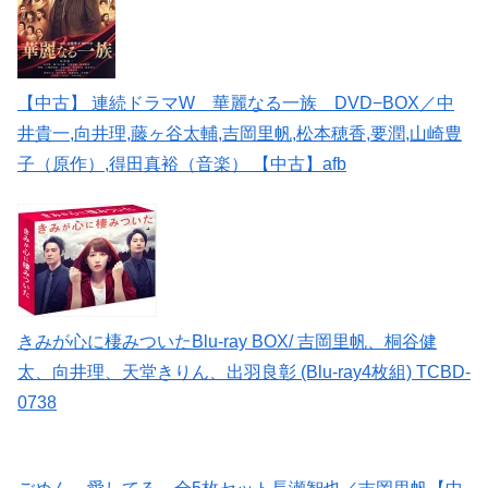
【中古】 連続ドラマW 華麗なる一族 DVD−BOX／中
井貴一,向井理,藤ヶ谷太輔,吉岡里帆,松本穂香,要潤,山崎豊
子（原作）,得田真裕（音楽） 【中古】afb
きみが心に棲みついたBlu-ray BOX/ 吉岡里帆、桐谷健
太、向井理、天堂きりん、出羽良彰 (Blu-ray4枚組) TCBD-
0738