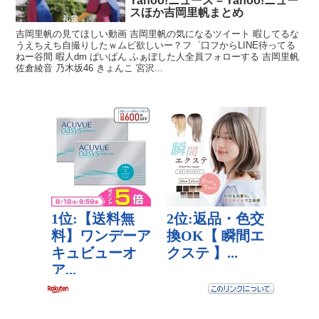
Yahoo!ニュース – Yahoo!ニュー
スほか吉岡里帆まとめ
吉岡里帆の見てほしい動画 吉岡里帆の気になるツイート 暇してるな
うえちえち自撮りしたｗムビ欲しいー？フ゜口フからLIΝΕ待ってる
ねー谷間 暇人dm ぱいぱん ふぁぼした人全員フォローする 吉岡里帆
佐倉綾音 乃木坂46 きょんこ 宮沢...