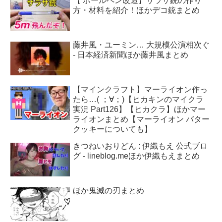
【 ボールペン改造】サラサ銃の作り
方・材料を紹介！ほかデコ銃まとめ
藤井風・ユーミン… 大規模公演相次ぐ
- 日本経済新聞ほか藤井風まとめ
【マインクラフト】マーライオン作っ
たら…( ；∀；)【ヒカキンのマイクラ
実況 Part126】【ヒカクラ】ほかマー
ライオンまとめ【マーライオン バター
クッキーについても】
きつねいおりどん : 伊織もえ 公式ブロ
グ - lineblog.meほか伊織もえまとめ
ほか鬼滅の刃まとめ