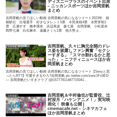
ディズニープラスのイベント出席
– ニッカンスポーツほか吉岡里帆
まとめ
吉岡里帆の見てほしい動画 吉岡里帆の気になるツイート2023年 箱
根駅伝 出場選手 好きなタレント5票 今田美桜4票 永野芽郁2
票 広瀬すず 橋本環奈 浜辺美波 森七菜 吉岡里帆 小松菜奈
西野七瀬 白石麻衣 遠藤さくら1票 他大勢 p...
吉岡里帆、久々に胸元全開のドレ
吉岡里帆
ス姿を披露しファン興奮「セクシ
ーすぎる」「スマホ割れるかと思
った」 – ニフティニュースほか吉
岡里帆まとめ
吉岡里帆の見てほしい動画 吉岡里帆の気になるツイート【Sexyと思
ったらRT?】可愛すぎるやろ?吉岡里帆 pic.twitter.com/zenc1Fs9ED
— 吉岡里帆だいすきクラブ (@15777811487715041...
吉岡里帆＆中村倫也が監督役、辻
吉岡里帆
村深月「ハケンアニメ！」実写映
画化！ 映像も公開 |
cinemacafe.net – シネマカフェ
ほか吉岡里帆まとめ