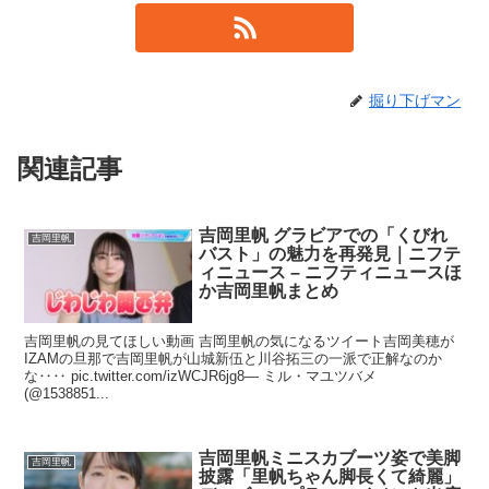
掘り下げマン
関連記事
吉岡里帆 グラビアでの「くびれ
吉岡里帆
バスト」の魅力を再発見｜ニフテ
ィニュース – ニフティニュースほ
か吉岡里帆まとめ
吉岡里帆の見てほしい動画 吉岡里帆の気になるツイート吉岡美穂が
IZAMの旦那で吉岡里帆が山城新伍と川谷拓三の一派で正解なのか
な‥‥ pic.twitter.com/izWCJR6jg8— ミル・マユツバメ
(@1538851...
吉岡里帆ミニスカブーツ姿で美脚
吉岡里帆
披露「里帆ちゃん脚長くて綺麗」