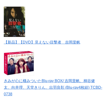
【新品】【DVD】見えない目撃者 吉岡里帆
きみが心に棲みついたBlu-ray BOX/ 吉岡里帆、桐谷健
太、向井理、天堂きりん、出羽良彰 (Blu-ray4枚組) TCBD-
0738