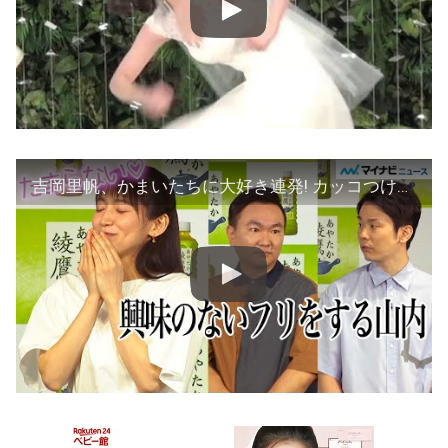
吉岡里帆、かまいたちに大好き連発! カッコつける山内に濱家が「鼻パンパンなってるで」「綾鷹 豊かな食卓キャンペーン」