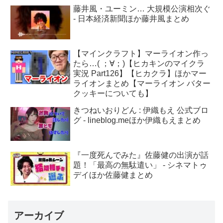
藤井風・ユーミン… 大規模公演相次ぐ
- 日本経済新聞ほか藤井風まとめ
【マインクラフト】マーライオン作っ
たら…( ；∀；)【ヒカキンのマイクラ
実況 Part126】【ヒカクラ】ほかマー
ライオンまとめ【マーライオン バター
クッキーについても】
きつねいおりどん : 伊織もえ 公式ブロ
グ - lineblog.meほか伊織もえまとめ
『一度死んでみた』佐藤健の出演が話
題！「最高の無駄遣い」 - シネマトゥ
デイほか佐藤健まとめ
アーカイブ