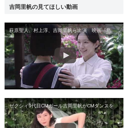
吉岡里帆の見てほしい動画
萩原聖人、村上淳、吉岡里帆ら出演 映画『島守の塔』香川京子が平和を願いナレーションを担当した予告編【2022年7月22日公開】
ゼクシィ9代目CMガール吉岡里帆がCMダンスを生披露！