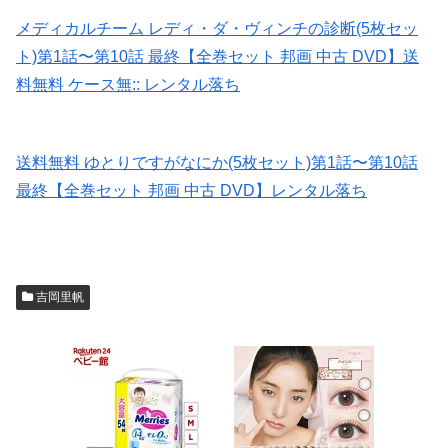
メディカルチーム レディ・ダ・ヴィンチの診断(5枚セッ
ト)第1話〜第10話 最終【全巻セット 邦画 中古 DVD】送
料無料 ケース無:: レンタル落ち
送料無料 ゆとりですがなにか(5枚セット)第1話〜第10話
最終【全巻セット 邦画 中古 DVD】レンタル落ち
吉岡里帆