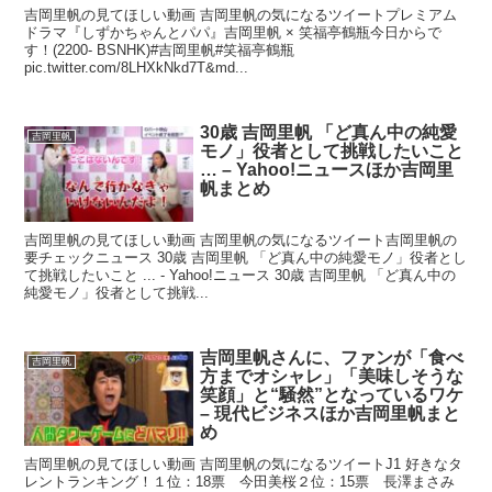
吉岡里帆の見てほしい動画 吉岡里帆の気になるツイートプレミアム
ドラマ『しずかちゃんとパパ』吉岡里帆 × 笑福亭鶴瓶今日からで
す！(2200- BSNHK)#吉岡里帆#笑福亭鶴瓶
pic.twitter.com/8LHXkNkd7T&md...
30歳 吉岡里帆 「ど真ん中の純愛
吉岡里帆
モノ」役者として挑戦したいこと
… – Yahoo!ニュースほか吉岡里
帆まとめ
吉岡里帆の見てほしい動画 吉岡里帆の気になるツイート吉岡里帆の
要チェックニュース 30歳 吉岡里帆 「ど真ん中の純愛モノ」役者とし
て挑戦したいこと ... - Yahoo!ニュース 30歳 吉岡里帆 「ど真ん中の
純愛モノ」役者として挑戦...
吉岡里帆さんに、ファンが「食べ
吉岡里帆
方までオシャレ」「美味しそうな
笑顔」と“騒然”となっているワケ
– 現代ビジネスほか吉岡里帆まと
め
吉岡里帆の見てほしい動画 吉岡里帆の気になるツイートJ1 好きなタ
レントランキング！１位：18票 今田美桜２位：15票 長澤まさみ