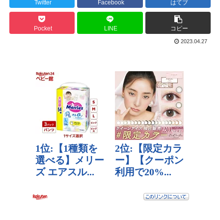
Twitter
Facebook
はてブ
Pocket
LINE
コピー
2023.04.27