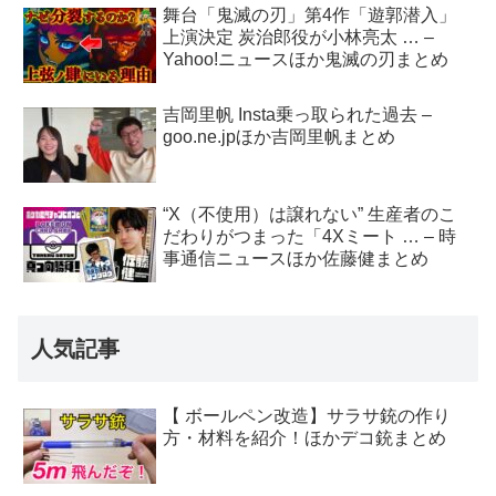
舞台「鬼滅の刃」第4作「遊郭潜入」
上演決定 炭治郎役が小林亮太 … –
Yahoo!ニュースほか鬼滅の刃まとめ
吉岡里帆 Insta乗っ取られた過去 –
goo.ne.jpほか吉岡里帆まとめ
“X（不使用）は譲れない” 生産者のこ
だわりがつまった「4Xミート … – 時
事通信ニュースほか佐藤健まとめ
人気記事
【 ボールペン改造】サラサ銃の作り
方・材料を紹介！ほかデコ銃まとめ