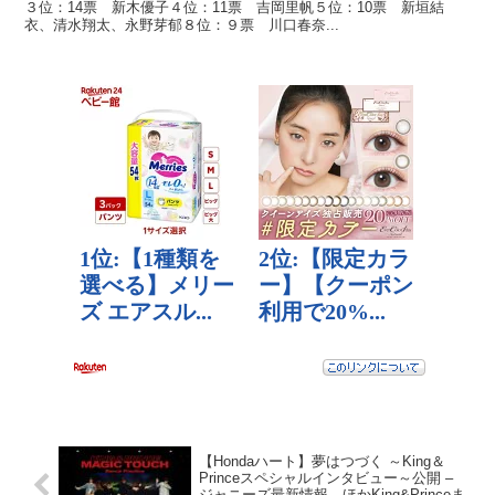
３位：14票 新木優子４位：11票 吉岡里帆５位：10票 新垣結
衣、清水翔太、永野芽郁８位：９票 川口春奈...
【Hondaハート】夢はつづく ～King＆
Princeスペシャルインタビュー～公開 –
ジャニーズ最新情報。ほかKing&Princeま