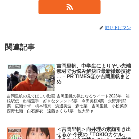
掘り下げマン
関連記事
吉岡里帆、中学生によりそい先端
吉岡里帆
素材でお悩み解決!?最新撮影技術
… – PR TIMESほか吉岡里帆まと
め
吉岡里帆の見てほしい動画 吉岡里帆の気になるツイート2023年 箱
根駅伝 出場選手 好きなタレント5票 今田美桜4票 永野芽郁2
票 広瀬すず 橋本環奈 浜辺美波 森七菜 吉岡里帆 小松菜奈
西野七瀬 白石麻衣 遠藤さくら1票 他大勢 p...
＜吉岡里帆＞向井理の素顔引き出
吉岡里帆
せるか 今夜の「TOKIOカケル」