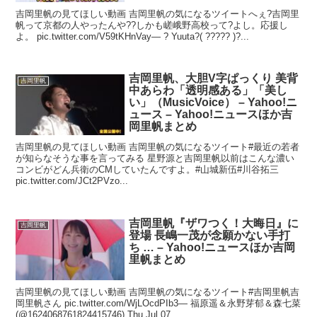
吉岡里帆の見てほしい動画 吉岡里帆の気になるツイートへぇ?吉岡里
帆って京都の人やったんや??しかも嵯峨野高校って?よし。応援し
よ。 pic.twitter.com/V59tKHnVay— ? Yuuta?( ????? )?...
吉岡里帆、大胆V字ぱっくり 美背
吉岡里帆
中あらわ「透明感ある」「美し
い」（MusicVoice） – Yahoo!ニ
ュース – Yahoo!ニュースほか吉
岡里帆まとめ
吉岡里帆の見てほしい動画 吉岡里帆の気になるツイート#最近の若者
が知らなそうな事を言ってみる 星野源と吉岡里帆以前はこんな濃い
コンビがどん兵衛のCMしていたんですよ。#山城新伍#川谷拓三
pic.twitter.com/JCt2PVzo...
吉岡里帆『ザワつく！大晦日』に
吉岡里帆
登場 長嶋一茂が念願かない手打
ち … – Yahoo!ニュースほか吉岡
里帆まとめ
吉岡里帆の見てほしい動画 吉岡里帆の気になるツイート#吉岡里帆吉
岡里帆さん pic.twitter.com/WjLOcdPIb3— 福原遥＆永野芽郁＆森七菜
(@1624068761824415746) Thu Jul 07...