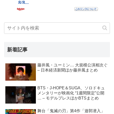
新着記事
藤井風・ユーミン… 大規模公演相次ぐ
– 日本経済新聞ほか藤井風まとめ
BTS・J-HOPE＆SUGA、ソロドキュ
メンタリーが映画化 “1週間限定”公開
… – モデルプレスほかBTSまとめ
舞台「鬼滅の刃」第4作「遊郭潜入」