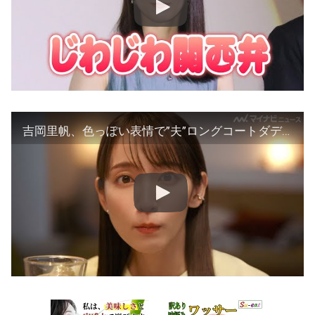
吉岡里帆、色っぽい表情で”夫”ロングコートダディ堂前を見つめ… 仲良し夫婦っぷりにキュン 『JINRO』新CM「JINROで餃子いただきます篇」「JINROでお刺身いただきます篇」30秒＆メイキング