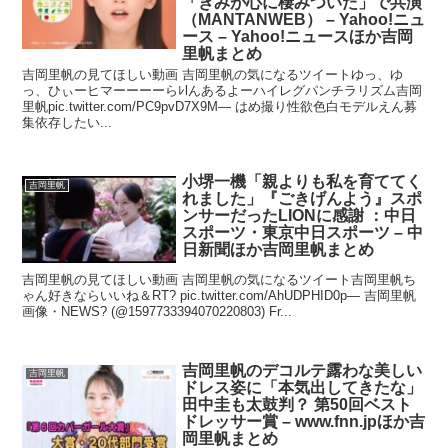
「きみが心に棲みついた」で共演
（MANTANWEB） – Yahoo!ニュ
ース – Yahoo!ニュースほか吉岡
里帆まとめ
吉岡里帆の見てほしい動画 吉岡里帆の気になるツイートゆっ、ゆ
っ、ひぃーヒマーーーーらﾚlんあるよーハイレグパンチラリズム吉岡
里帆pic.twitter.com/PC9pvD7X9M— はめ撮り性欲色白モデルえん募
集依存したい...
小堺一機「親よりも私を育ててく
吉岡里帆
れました」『ごきげんよう』スポ
ンサーだったLIONに感謝 ：中日
スポーツ・東京中日スポーツ – 中
日新聞ほか吉岡里帆まとめ
吉岡里帆の見てほしい動画 吉岡里帆の気になるツイート吉岡里帆ち
ゃん好きならいいね＆RT? pic.twitter.com/AhUDPHID0p— 吉岡里帆
画像・NEWS? (@1597733394070220803) Fr...
吉岡里帆のデコルテ露わな美しい
吉岡里帆
ドレス姿に「本気出してきたな」
田中圭も太鼓判？ 第50回ベスト
ドレッサー賞 – www.fnn.jpほか吉
岡里帆まとめ