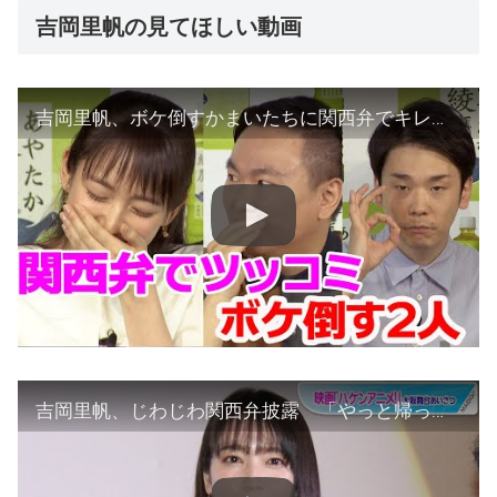
吉岡里帆の見てほしい動画
吉岡里帆、ボケ倒すかまいたちに関西弁でキレキレのツッコミ 可愛い言い間違いに赤面 日本コカ・コーラ『綾鷹 豊かな食卓キャンペーン』PRイベント
吉岡里帆、じわじわ関西弁披露 「やっと帰って来られました」喜び爆発！ 映画「ハケンアニメ！」大阪舞台あいさつ