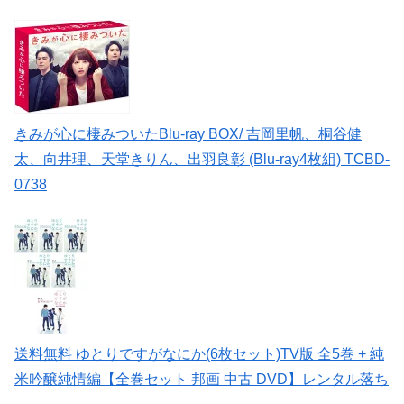
きみが心に棲みついたBlu-ray BOX/ 吉岡里帆、桐谷健
太、向井理、天堂きりん、出羽良彰 (Blu-ray4枚組) TCBD-
0738
送料無料 ゆとりですがなにか(6枚セット)TV版 全5巻 + 純
米吟醸純情編【全巻セット 邦画 中古 DVD】レンタル落ち