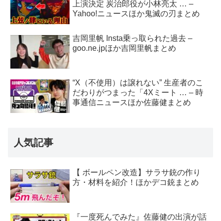
上演決定 炭治郎役が小林亮太 … –
Yahoo!ニュースほか鬼滅の刃まとめ
吉岡里帆 Insta乗っ取られた過去 –
goo.ne.jpほか吉岡里帆まとめ
“X（不使用）は譲れない” 生産者のこ
だわりがつまった「4Xミート … – 時
事通信ニュースほか佐藤健まとめ
人気記事
【 ボールペン改造】サラサ銃の作り
方・材料を紹介！ほかデコ銃まとめ
『一度死んでみた』佐藤健の出演が話