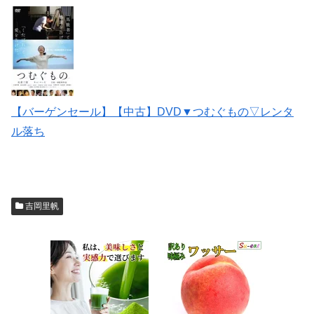
【バーゲンセール】【中古】DVD▼つむぐもの▽レンタ
ル落ち
吉岡里帆