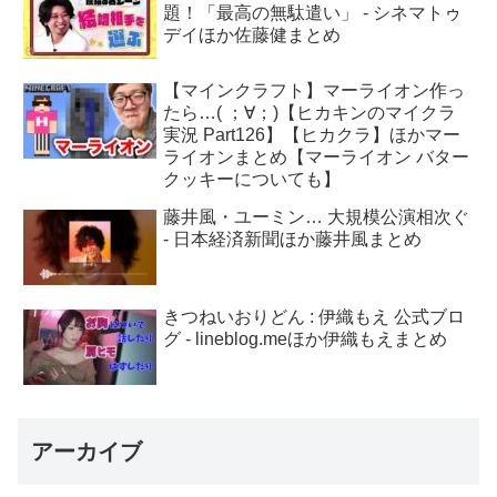
題！「最高の無駄遣い」 - シネマトゥ
デイほか佐藤健まとめ
【マインクラフト】マーライオン作っ
たら…( ；∀；)【ヒカキンのマイクラ
実況 Part126】【ヒカクラ】ほかマー
ライオンまとめ【マーライオン バター
クッキーについても】
藤井風・ユーミン… 大規模公演相次ぐ
- 日本経済新聞ほか藤井風まとめ
きつねいおりどん : 伊織もえ 公式ブロ
グ - lineblog.meほか伊織もえまとめ
アーカイブ