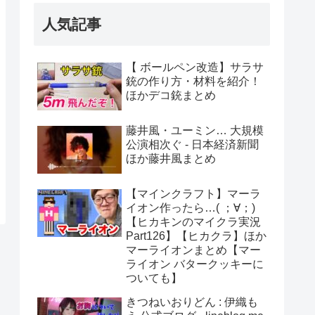
人気記事
【 ボールペン改造】サラサ
銃の作り方・材料を紹介！
ほかデコ銃まとめ
藤井風・ユーミン… 大規模
公演相次ぐ - 日本経済新聞
ほか藤井風まとめ
【マインクラフト】マーラ
イオン作ったら…( ；∀；)
【ヒカキンのマイクラ実況
Part126】【ヒカクラ】ほか
マーライオンまとめ【マー
ライオン バタークッキーに
ついても】
きつねいおりどん : 伊織も