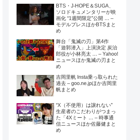
BTS・J-HOPE＆SUGA、
ソロドキュメンタリーが映
画化 “1週間限定”公開 … –
モデルプレスほかBTSまと
め
舞台「鬼滅の刃」第4作
「遊郭潜入」上演決定 炭治
郎役が小林亮太 … – Yahoo!
ニュースほか鬼滅の刃まと
め
吉岡里帆 Insta乗っ取られた
過去 – goo.ne.jpほか吉岡里
帆まとめ
“X（不使用）は譲れない”
生産者のこだわりがつまっ
た「4Xミート … – 時事通
信ニュースほか佐藤健まと
め