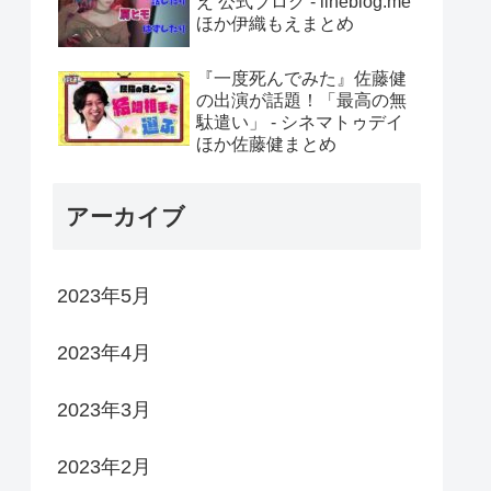
え 公式ブログ - lineblog.me
ほか伊織もえまとめ
『一度死んでみた』佐藤健
の出演が話題！「最高の無
駄遣い」 - シネマトゥデイ
ほか佐藤健まとめ
アーカイブ
2023年5月
2023年4月
2023年3月
2023年2月