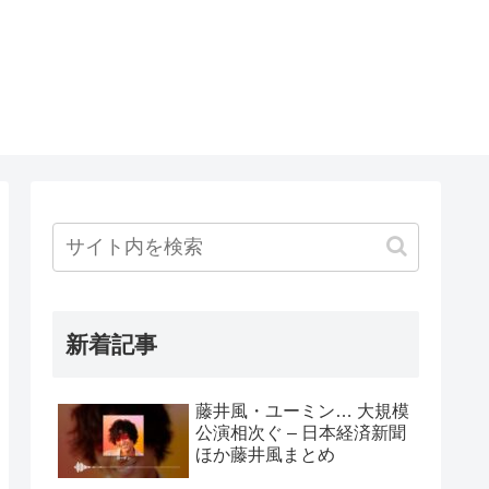
新着記事
藤井風・ユーミン… 大規模
公演相次ぐ – 日本経済新聞
ほか藤井風まとめ