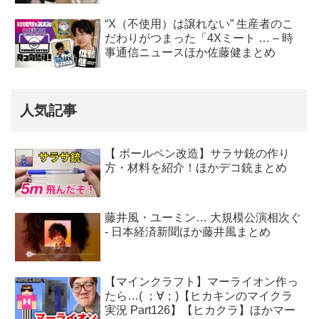
“X（不使用）は譲れない” 生産者のこ
だわりがつまった「4Xミート … – 時
事通信ニュースほか佐藤健まとめ
人気記事
【 ボールペン改造】サラサ銃の作り
方・材料を紹介！ほかデコ銃まとめ
藤井風・ユーミン… 大規模公演相次ぐ
- 日本経済新聞ほか藤井風まとめ
【マインクラフト】マーライオン作っ
たら…( ；∀；)【ヒカキンのマイクラ
実況 Part126】【ヒカクラ】ほかマー