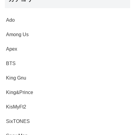
Ado
Among Us
Apex
BTS
King Gnu
King&Prince
KisMyFt2
SixTONES