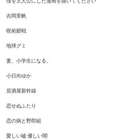
僕を主人公にした漫画を描いてください
吉岡里帆
呪術廻戦
地球グミ
妻、小学生になる。
小日向ゆか
居酒屋新幹線
恋せぬふたり
恋の病と野郎組
愛しい嘘 優しい闇