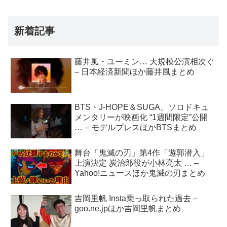
新着記事
藤井風・ユーミン… 大規模公演相次ぐ
– 日本経済新聞ほか藤井風まとめ
BTS・J-HOPE＆SUGA、ソロドキュ
メンタリーが映画化 “1週間限定”公開
… – モデルプレスほかBTSまとめ
舞台「鬼滅の刃」第4作「遊郭潜入」
上演決定 炭治郎役が小林亮太 … –
Yahoo!ニュースほか鬼滅の刃まとめ
吉岡里帆 Insta乗っ取られた過去 –
goo.ne.jpほか吉岡里帆まとめ