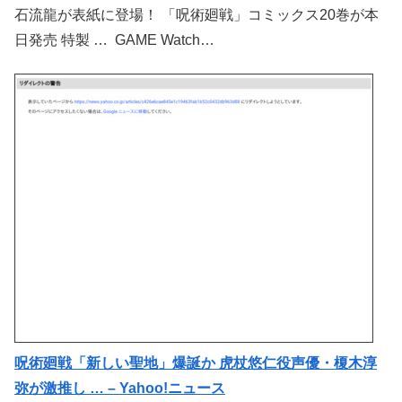
石流龍が表紙に登場！ 「呪術廻戦」コミックス20巻が本
日発売 特製 … GAME Watch…
呪術廻戦「新しい聖地」爆誕か 虎杖悠仁役声優・榎木淳
弥が激推し … – Yahoo!ニュース