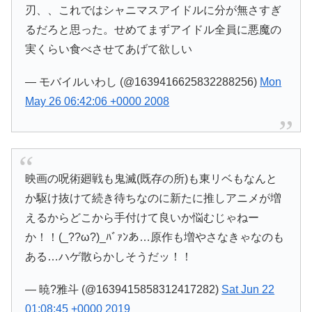
刃、、これではシャニマスアイドルに分が無さすぎ
るだろと思った。せめてまずアイドル全員に悪魔の
実くらい食べさせてあげて欲しい
— モバイルいわし (@1639416625832288256)
Mon
May 26 06:42:06 +0000 2008
映画の呪術廻戦も鬼滅(既存の所)も東リベもなんと
か駆け抜けて続き待ちなのに新たに推しアニメが増
えるからどこから手付けて良いか悩むじゃねー
か！！(_??ω?)_ﾊﾞｧﾝあ…原作も増やさなきゃなのも
ある…ハゲ散らかしそうだッ！！
— 暁?雅斗 (@1639415858312417282)
Sat Jun 22
01:08:45 +0000 2019