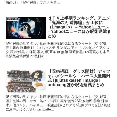
滅の刃」「呪術廻戦」マスクを無...
ｄＴＶ上半期ランキング、アニメ
呪術廻戦
「鬼滅の刃 遊郭編」が１位に
（Lmaga.jp） – Yahoo!ニュース
– Yahoo!ニュースほか呪術廻戦ま
とめ
呪術廻戦の見てほしい動画 呪術廻戦の気になるツイート【交換/譲
渡】舞台 呪術廻戦 じゅじゅステ ランダム アクリルスタンド アクス
タ 譲)☆伏黒２ 禪院 家入 求)五条 or 無印 譲渡伏黒のみ写真なし本日
終演後会場付近 or 後日#...
【呪術廻戦 グッズ開封】ディフ
呪術廻戦
ォルメシールウエハース大量開封
式 l jujutsukaisen l manga l
unboxingほか呪術廻戦まとめ
呪術廻戦の見てほしい動画 呪術廻戦の気になるツイート【交換/譲
渡】鬼滅の刃 セガ 缶バッジ譲》等身:善逸2SD:炭治郎.善逸.煉獄
求》他ジャンルハイキュー/呪術廻戦/ヒロアカ○初回プロカ必読○気軽
にお声かけください pic.twitte...