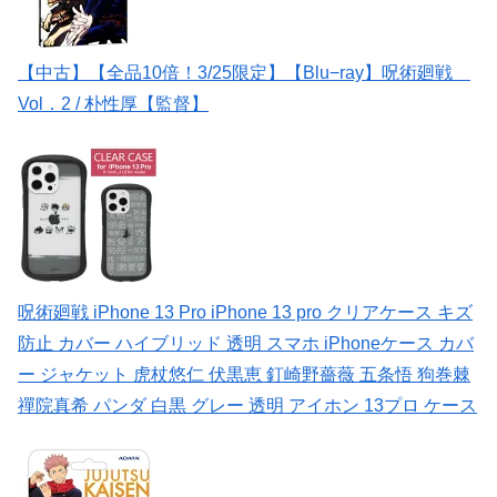
【中古】【全品10倍！3/25限定】【Blu−ray】呪術廻戦
Vol．2 / 朴性厚【監督】
呪術廻戦 iPhone 13 Pro iPhone 13 pro クリアケース キズ
防止 カバー ハイブリッド 透明 スマホ iPhoneケース カバ
ー ジャケット 虎杖悠仁 伏黒恵 釘崎野薔薇 五条悟 狗巻棘
禪院真希 パンダ 白黒 グレー 透明 アイホン 13プロ ケース