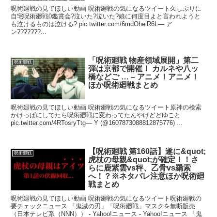
呪術廻戦の見てほしい動画 呪術廻戦の気になるツイート久しぶりに
自宅呪術廻戦0鑑賞会?泣いた?泣いた?娘に何度目よと言われようと
も泣けるものは泣ける? pic.twitter.com/6mdOhelR6L— ア
ン???????...
「呪術廻戦 物産領域展開」第二
呪術廻戦
弾は京都で開催！ カルネや八ッ
橋などご … – アニメ！アニメ！
ほか呪術廻戦まとめ
呪術廻戦の見てほしい動画 呪術廻戦の気になるツイート原神の検索
かけっぱにしてたら呪術廻戦に変わってたんやけどどゆこと
pic.twitter.com/4RTosryTtg— Y (@1607873088812875776) ...
【呪術廻戦 第160話】遂に&quot;
呪術廻戦
虎杖の母親&quot;が確定！！さ
らに鹿紫雲vs秤、乙骨vs羂索
へ！？※ネタバレ注意ほか呪術廻
戦まとめ
呪術廻戦の見てほしい動画 呪術廻戦の気になるツイート呪術廻戦の
要チェックニュース 「鬼滅の刃」「呪術廻戦」マスクを無断販売
（日本テレビ系（NNN）） - Yahoo!ニュース - Yahoo!ニュース 「鬼