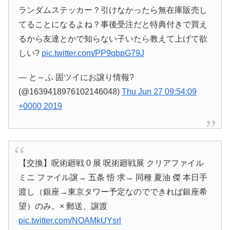
ランダムステッカー？引けなかったら無在庫販売し
てることになるよね？事後受注だと特典付きで買え
るから友達とかで知らない子いたら教えて上げて欲
しい?
pic.twitter.com/PP9qbpG79J
— と～ふ 固ツイにお譲り情報?
(@1639418976102146048)
Thu Jun 27 09:54:09
+0000 2019
【交換】呪術廻戦 0 展 呪術廻戦展 クリアファイル
ミニ ファイル譲→ 五条 悟 求→ 同種 夏油 傑 本日手
渡し（銀座→東京タワー予定なのでできれば銀座希
望）のみ。× 郵送、譲渡
pic.twitter.com/NOAMkUYsrl