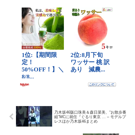
乃木坂46阪口珠美＆森日菜美、“お散歩番
組”MCに就任『ぐるり東京 … – モデルプ
レスほか乃木坂46まとめ