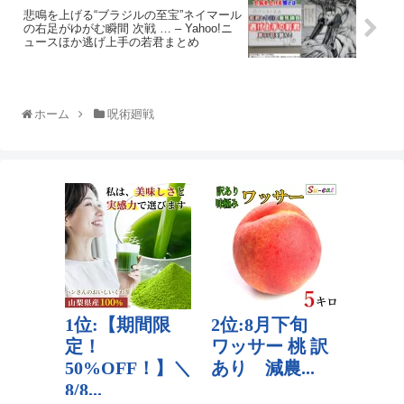
悲鳴を上げる“ブラジルの至宝”ネイマール
の右足がゆがむ瞬間 次戦 … – Yahoo!ニ
ュースほか逃げ上手の若君まとめ
ホーム
呪術廻戦