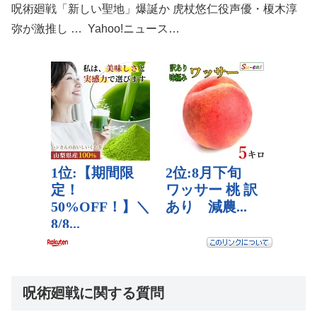
呪術廻戦「新しい聖地」爆誕か 虎杖悠仁役声優・榎木淳
弥が激推し … Yahoo!ニュース…
呪術廻戦に関する質問