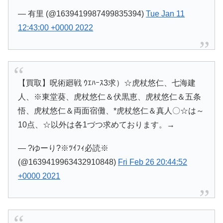
— 有里 (@1639419987499835394)
Tue Jan 11
12:43:00 +0000 2022
【買取】呪術廻戦 ｳｴﾊｰｽ3求）☆虎杖悠仁、七海建
人、※東堂葵、虎杖悠仁＆伏黒恵、虎杖悠仁＆五条
悟、虎杖悠仁＆両面宿儺、*虎杖悠仁＆真人〇☆は～
10点、☆以外は各1づつ求めております。→
— ?ゆーり?※ﾂｲﾌｨ必読※
(@1639419963432910848)
Fri Feb 26 20:44:52
+0000 2021