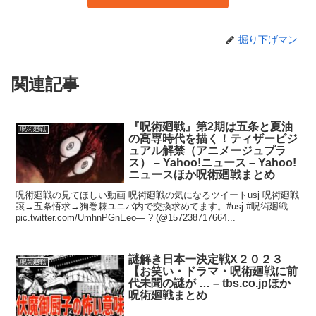
掘り下げマン
関連記事
『呪術廻戦』第2期は五条と夏油
呪術廻戦
の高専時代を描く！ティザービジ
ュアル解禁（アニメージュプラ
ス） – Yahoo!ニュース – Yahoo!
ニュースほか呪術廻戦まとめ
呪術廻戦の見てほしい動画 呪術廻戦の気になるツイートusj 呪術廻戦
譲→五条悟求→狗巻棘ユニバ内で交換求めてます。#usj #呪術廻戦
pic.twitter.com/UmhnPGnEeo— ? (@157238717664...
謎解き日本一決定戦Χ２０２３
呪術廻戦
【お笑い・ドラマ・呪術廻戦に前
代未聞の謎が … – tbs.co.jpほか
呪術廻戦まとめ