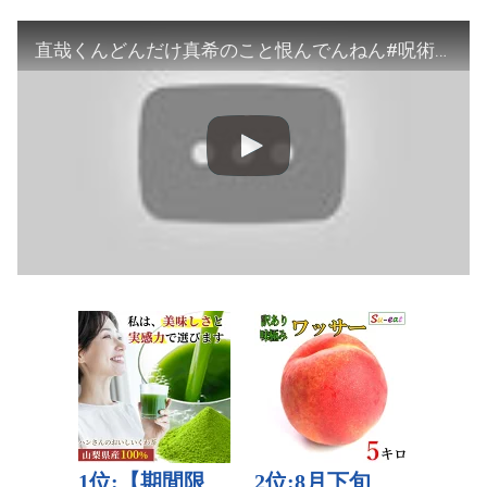
直哉くんどんだけ真希のこと恨んでんねん#呪術廻戦 #呪術廻戦アニメ #呪術廻戦漫画 #shorts #short #禪院真希