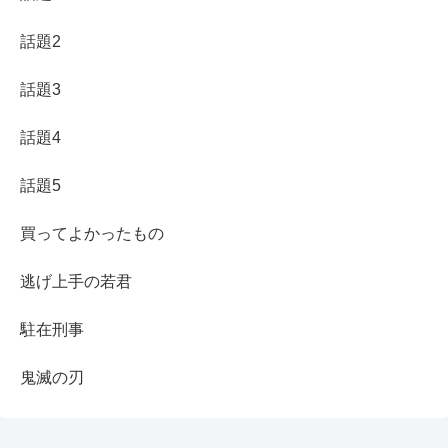
話題2
話題3
話題4
話題5
買ってよかったもの
逃げ上手の若君
駐在刑事
鬼滅の刃