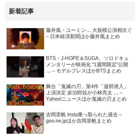
新着記事
藤井風・ユーミン… 大規模公演相次ぐ
– 日本経済新聞ほか藤井風まとめ
BTS・J-HOPE＆SUGA、ソロドキュ
メンタリーが映画化 “1週間限定”公開
… – モデルプレスほかBTSまとめ
舞台「鬼滅の刃」第4作「遊郭潜入」
上演決定 炭治郎役が小林亮太 … –
Yahoo!ニュースほか鬼滅の刃まとめ
吉岡里帆 Insta乗っ取られた過去 –
goo.ne.jpほか吉岡里帆まとめ