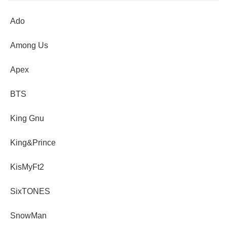
Ado
Among Us
Apex
BTS
King Gnu
King&Prince
KisMyFt2
SixTONES
SnowMan