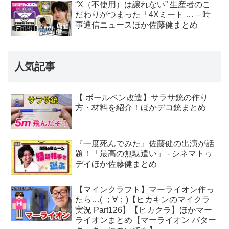
“X（不使用）は譲れない” 生産者のこ
だわりがつまった「4Xミート … – 時
事通信ニュースほか佐藤健まとめ
人気記事
【 ボールペン改造】サラサ銃の作り
方・材料を紹介！ほかデコ銃まとめ
『一度死んでみた』佐藤健の出演が話
題！「最高の無駄遣い」 - シネマトゥ
デイほか佐藤健まとめ
【マインクラフト】マーライオン作っ
たら…( ；∀；)【ヒカキンのマイクラ
実況 Part126】【ヒカクラ】ほかマー
ライオンまとめ【マーライオン バター