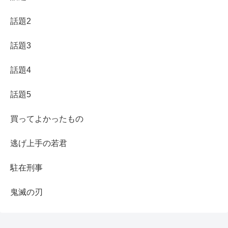
話題2
話題3
話題4
話題5
買ってよかったもの
逃げ上手の若君
駐在刑事
鬼滅の刃