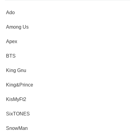
Ado
Among Us
Apex
BTS
King Gnu
King&Prince
KisMyFt2
SixTONES
SnowMan