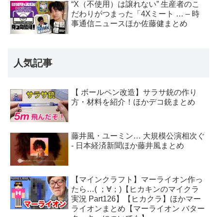
“X（不使用）は譲れない” 生産者のこ
だわりがつまった「4Xミート … – 時
事通信ニュースほか佐藤健まとめ
人気記事
【 ボールペン改造】サラサ銃の作り
方・材料を紹介！ほかデコ銃まとめ
藤井風・ユーミン… 大規模公演相次ぐ
- 日本経済新聞ほか藤井風まとめ
【マインクラフト】マーライオン作っ
たら…( ；∀；)【ヒカキンのマイクラ
実況 Part126】【ヒカクラ】ほかマー
ライオンまとめ【マーライオン バター