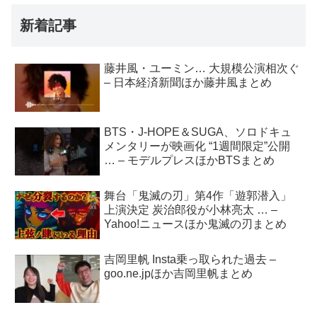
新着記事
藤井風・ユーミン… 大規模公演相次ぐ
– 日本経済新聞ほか藤井風まとめ
BTS・J-HOPE＆SUGA、ソロドキュ
メンタリーが映画化 “1週間限定”公開
… – モデルプレスほかBTSまとめ
舞台「鬼滅の刃」第4作「遊郭潜入」
上演決定 炭治郎役が小林亮太 … –
Yahoo!ニュースほか鬼滅の刃まとめ
吉岡里帆 Insta乗っ取られた過去 –
goo.ne.jpほか吉岡里帆まとめ