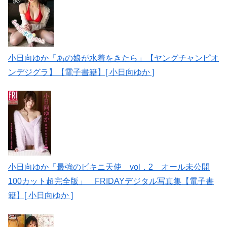
小日向ゆか「あの娘が水着をきたら」【ヤングチャンピオ
ンデジグラ】【電子書籍】[ 小日向ゆか ]
小日向ゆか「最強のビキニ天使 vol．2 オール未公開
100カット超完全版」 FRIDAYデジタル写真集【電子書
籍】[ 小日向ゆか ]