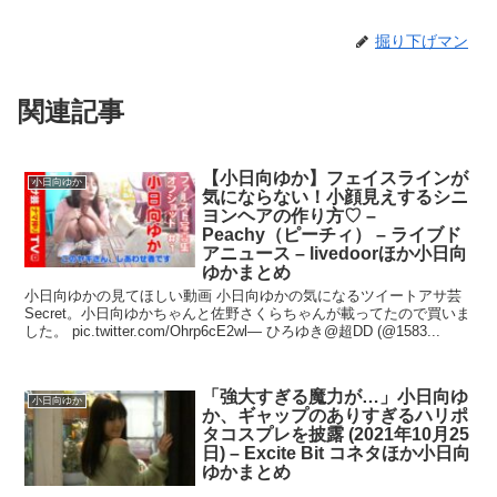
掘り下げマン
関連記事
【小日向ゆか】フェイスラインが
小日向ゆか
気にならない！小顔見えするシニ
ヨンヘアの作り方♡ –
Peachy（ピーチィ） – ライブド
アニュース – livedoorほか小日向
ゆかまとめ
小日向ゆかの見てほしい動画 小日向ゆかの気になるツイートアサ芸
Secret。小日向ゆかちゃんと佐野さくらちゃんが載ってたので買いま
した。 pic.twitter.com/Ohrp6cE2wl— ひろゆき@超DD (@1583...
「強大すぎる魔力が…」小日向ゆ
小日向ゆか
か、ギャップのありすぎるハリポ
タコスプレを披露 (2021年10月25
日) – Excite Bit コネタほか小日向
ゆかまとめ