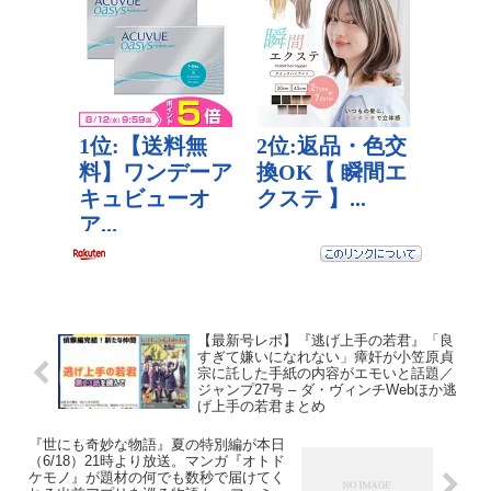
【最新号レポ】『逃げ上手の若君』「良
すぎて嫌いになれない」瘴奸が小笠原貞
宗に託した手紙の内容がエモいと話題／
ジャンプ27号 – ダ・ヴィンチWebほか逃
げ上手の若君まとめ
『世にも奇妙な物語』夏の特別編が本日
（6/18）21時より放送。マンガ『オトド
ケモノ』が題材の何でも数秒で届けてく