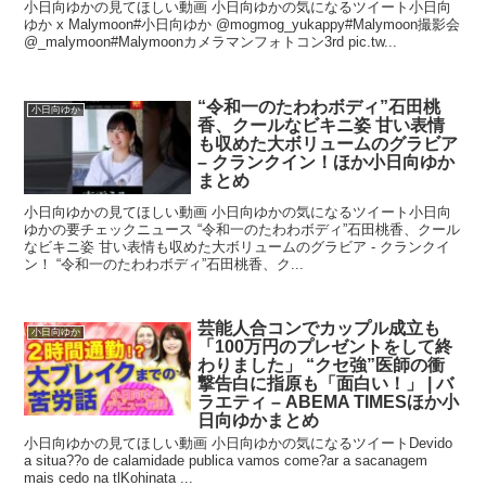
小日向ゆかの見てほしい動画 小日向ゆかの気になるツイート小日向
ゆか x Malymoon#小日向ゆか @mogmog_yukappy#Malymoon撮影会
@_malymoon#Malymoonカメラマンフォトコン3rd pic.tw...
“令和一のたわわボディ”石田桃
小日向ゆか
香、クールなビキニ姿 甘い表情
も収めた大ボリュームのグラビア
– クランクイン！ほか小日向ゆか
まとめ
小日向ゆかの見てほしい動画 小日向ゆかの気になるツイート小日向
ゆかの要チェックニュース “令和一のたわわボディ”石田桃香、クール
なビキニ姿 甘い表情も収めた大ボリュームのグラビア - クランクイ
ン！ “令和一のたわわボディ”石田桃香、ク...
芸能人合コンでカップル成立も
小日向ゆか
「100万円のプレゼントをして終
わりました」 “クセ強”医師の衝
撃告白に指原も「面白い！」 | バ
ラエティ – ABEMA TIMESほか小
日向ゆかまとめ
小日向ゆかの見てほしい動画 小日向ゆかの気になるツイートDevido
a situa??o de calamidade publica vamos come?ar a sacanagem
mais cedo na tlKohinata ...