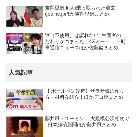
吉岡里帆 Insta乗っ取られた過去 –
goo.ne.jpほか吉岡里帆まとめ
“X（不使用）は譲れない” 生産者のこ
だわりがつまった「4Xミート … – 時
事通信ニュースほか佐藤健まとめ
人気記事
【 ボールペン改造】サラサ銃の作り
方・材料を紹介！ほかデコ銃まとめ
藤井風・ユーミン… 大規模公演相次ぐ
- 日本経済新聞ほか藤井風まとめ