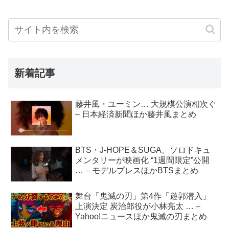
新着記事
藤井風・ユーミン… 大規模公演相次ぐ
– 日本経済新聞ほか藤井風まとめ
BTS・J-HOPE＆SUGA、ソロドキュ
メンタリーが映画化 “1週間限定”公開
… – モデルプレスほかBTSまとめ
舞台「鬼滅の刃」第4作「遊郭潜入」
上演決定 炭治郎役が小林亮太 … –
Yahoo!ニュースほか鬼滅の刃まとめ