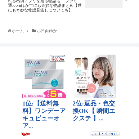
れる出前アプリを巡る物語も – ファミ
通.comほか世にも奇妙な物語まとめ【世
にも奇妙な物語見逃しについても】
ホーム
小日向ゆか