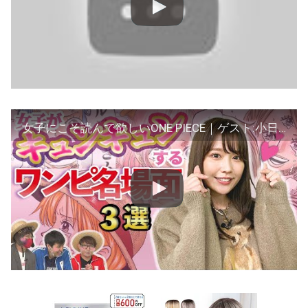
女子にこそ読んで欲しいONE PIECE｜ゲスト:小日向ゆか【仲間がいるよTube!!!! 第28話】