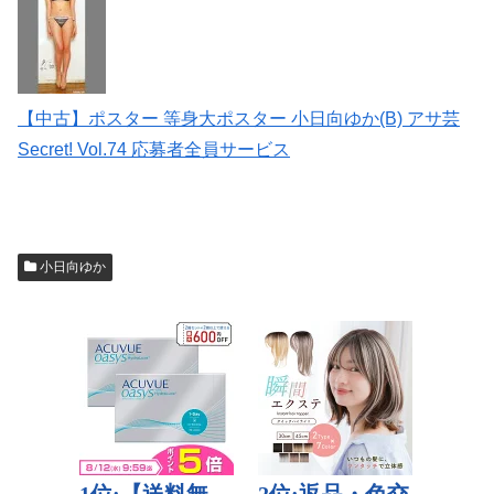
【中古】ポスター 等身大ポスター 小日向ゆか(B) アサ芸
Secret! Vol.74 応募者全員サービス
小日向ゆか