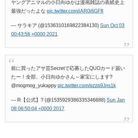
ヤングアニマルの小日向ゆかは漫画雑誌の表紙史上
最強だったよな
pic.twitter.com/iAR0i6GFft
— サラキア (@1536310169822384130)
Sun Oct 03
00:43:56 +0000 2021
前に買ったアサ芸Secretで応募したQUOカード届い
たー！全部、小日向ゆかさん～家宝にします?
@mogmog_yukappy
pic.twitter.com/qzzp9Jns1k
— R【公式】? (@1535929386335346688)
Sun Jan
08 06:50:04 +0000 2017