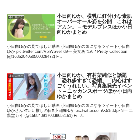
小日向ゆか、横乳に釘付けな素肌
小日向ゆか
オーバーオール姿を公開「これは
アカン」 – モデルプレスほか小日
向ゆかまとめ
小日向ゆかの見てほしい動画 小日向ゆかの気になるツイート小日向
ゆか pic.twitter.com/VplWSveHd9— 美女あつめ / Pretty Collection
(@1635204050500329472) F...
小日向ゆか、有村架純似と話題
小日向ゆか
「恐れ多すぎて恐縮」「内心はす
ごくうれしい」写真集発売イベン
ト – ニッカンスポーツほか小日向
ゆかまとめ
小日向ゆかの見てほしい動画 小日向ゆかの気になるツイート小日向
ゆかさん?#いい推しの日#小日向ゆか pic.twitter.com/X51rtfJpxN— 二
階堂カイ (@1588439170338652161) Fri J...