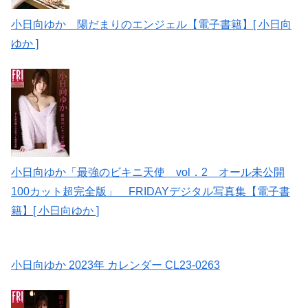
小日向ゆか 陽だまりのエンジェル【電子書籍】[ 小日向
ゆか ]
小日向ゆか「最強のビキニ天使 vol．2 オール未公開
100カット超完全版」 FRIDAYデジタル写真集【電子書
籍】[ 小日向ゆか ]
小日向ゆか 2023年 カレンダー CL23-0263