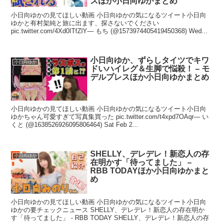
スほか小日向ゆかまとめ
小日向ゆかの見てほしい動画 小日向ゆかの気になるツイート小日向
ゆかと有村架純と旅に出ます、探さないでください
pic.twitter.com/4Xd0ITfZlY— もち (@1573974405419450368) Wed...
小日向ゆか、ずらしタイツでキワ
小日向ゆか
ドいハイレグ＆生脚で悩殺！ – モ
デルプレスほか小日向ゆかまとめ
小日向ゆかの見てほしい動画 小日向ゆかの気になるツイート小日向
ゆかちゃん可愛すぎて写真集買った pic.twitter.com/t4xpd7OAqr— い
くと (@1638526926095806464) Sat Feb 2...
SHELLY、デレデレ！新恋人の存
小日向ゆか
在明かす「待ってました」 –
RBB TODAYほか小日向ゆかまと
め
小日向ゆかの見てほしい動画 小日向ゆかの気になるツイート小日向
ゆかの要チェックニュース SHELLY、デレデレ！新恋人の存在明か
す「待ってました」 - RBB TODAY SHELLY、デレデレ！新恋人の存