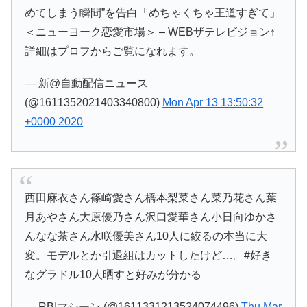
めてしまう瞬間”を告白「めちゃくちゃ王道すぎて」
＜ニューヨーク恋愛市場＞ – WEBザテレビジョン↑
詳細はプロフからご覧になれます。
— 新@自動配信ニュース
(@1611352021403340800)
Mon Apr 13 13:50:32
+0000 2020
西田麻衣さん篠崎愛さん橋本梨菜さん菜乃花さん葉
月あやさん大原優乃さん沢口愛華さん小日向ゆかさ
んなな茶さん水咲優美さん10人に絞るの本当に大
変。モデルとか引退組はカットしたけど…。#好き
なグラドル10人晒すと好みが分かる
— RBIマシーン (@1611331213524074496)
Thu Mar