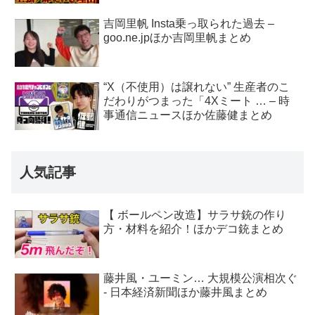
吉岡里帆 Insta乗っ取られた過去 –
goo.ne.jpほか吉岡里帆まとめ
“X（不使用）は譲れない” 生産者のこ
だわりがつまった「4Xミート … – 時
事通信ニュースほか佐藤健まとめ
人気記事
【 ボールペン改造】サラサ銃の作り
方・材料を紹介！ほかデコ銃まとめ
藤井風・ユーミン… 大規模公演相次ぐ
- 日本経済新聞ほか藤井風まとめ