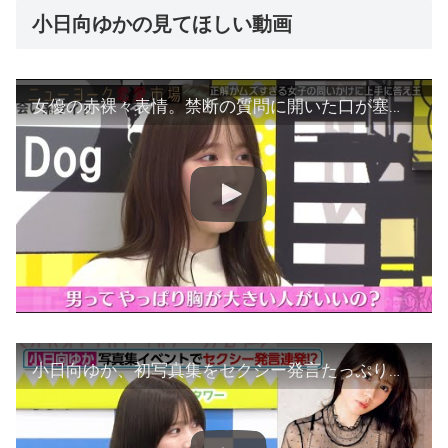
小日向ゆかの見てほしい動画
女優の赤裸々表情。禁断の質問に開いた口が塞がらない『ニューヨーク恋愛市場# 53』ABEMAで配信中
小日向ゆか、初写真集をセクシー発言たっぷりでPR！？『小日向ゆか ファースト写真集 はじメェ～まして。 』発売記念イベント