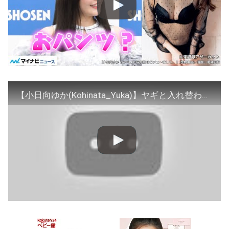
【小日向ゆか(Kohinata_Yuka)】ヤギと入れ替わりた～い！噂の美女との運メェ～的な出会いがココに‼ １st写真集『はじメェ～まして。』オフショットムービー#5