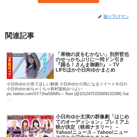
掘り下げマン
関連記事
「果物の皮をむかない」別所哲也
小日向ゆか
のせっかちぶりに一同ドン引き
『踊る！さんま御殿!!』 – TV
LIFEほか小日向ゆかまとめ
小日向ゆかの見てほしい動画 小日向ゆかの気になるツイート今日の
小日向ゆかめちゃくちゃ有村架純みつよい
pic.twitter.com/SY7JhwSBMG— floor (@1512475333509132288) Sat
...
小日向ゆか主演の群像劇「はじめ
小日向ゆか
てのオーディション」プレミア上
映が決定（映画ナタリー） –
Yahoo!ニュース – Yahoo!ニュー