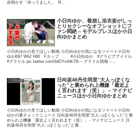
在明かす「待ってました」 R...
小日向ゆか、着崩し浴衣姿がしっ
小日向ゆか
とりセクシーなオフショットにフ
ァン悶絶 – モデルプレスほか小日
向ゆかまとめ
小日向ゆかの見てほしい動画 小日向ゆかの気になるツイート小日向
ゆかB87 W62 H90 Fカップ ... #小日向ゆか #グラビアアイドル
#グラドル pic.twitter.com/6dOYs44kTB— グラドル情報～...
日向坂46丹生明里“大人っぽくな
小日向ゆか
った”と褒められ上機嫌「最近よ
く言われます（笑）」 – マイナビ
ニュースほか小日向ゆかまとめ
小日向ゆかの見てほしい動画 小日向ゆかの気になるツイート小日向
ゆかの要チェックニュース 日向坂46丹生明里“大人っぽくなった”と褒
められ上機嫌「最近よく言われます（笑）」 - マイナビニュース 日
向坂46丹生明里“大人っぽくなった”と褒...