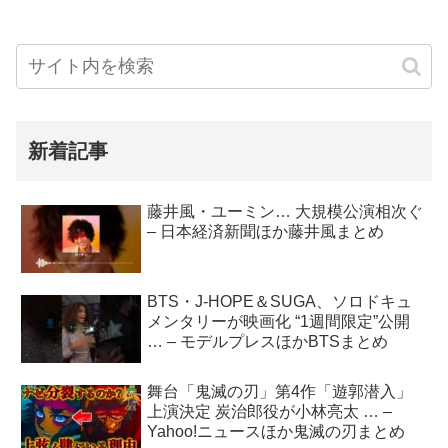
新着記事
藤井風・ユーミン… 大規模公演相次ぐ
– 日本経済新聞ほか藤井風まとめ
BTS・J-HOPE＆SUGA、ソロドキュ
メンタリーが映画化 “1週間限定”公開
… – モデルプレスほかBTSまとめ
舞台「鬼滅の刃」第4作「遊郭潜入」
上演決定 炭治郎役が小林亮太 … –
Yahoo!ニュースほか鬼滅の刃まとめ