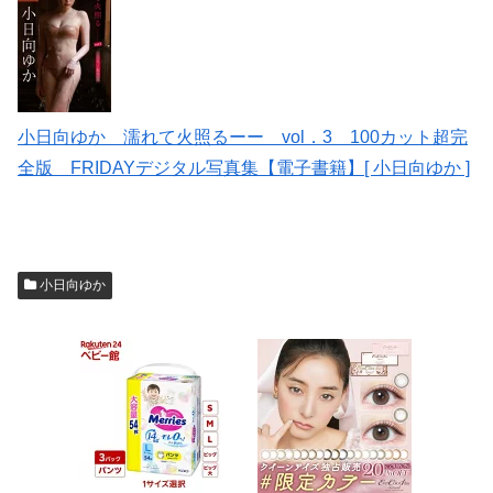
小日向ゆか 濡れて火照るーー vol．3 100カット超完
全版 FRIDAYデジタル写真集【電子書籍】[ 小日向ゆか ]
小日向ゆか