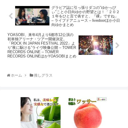
グラビア誌に引っ張りダコの″ゆかっぴ
ぃ″こと小日向ゆかの野望とは！「２０２
１年をひと言で表すと、『裸』ですね」
– ライブドアニュース – livedoorほか小日
向ゆかまとめ
YOASOBI、来年4月より6都市12公演の
初単独アリーナ・ツアー開催決定。
「ROCK IN JAPAN FESTIVAL 2022」よ
り“夜に駆ける”ライヴ映像公開 – TOWER
RECORDS ONLINE – TOWER
RECORDS ONLINEほかYOASOBIまとめ
ホーム
推しグラス