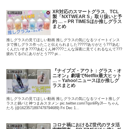
XR対応のスマートグラス、TCL
推しグラス
製「NXTWEAR S」取り扱いと予
約 … – PR TIMESほか推しグラス
まとめ
推しグラスの見てほしい動画 推しグラスの気になるツイートインス
タで推しグラス作ったこと伝えられました?????ありがとう???あむ
くんだいすき????あむくん神????こんな深夜に見てくれるなんて???
疲れてるのにありがとう??? pi...
『ナイブズ・アウト：グラス・オ
推しグラス
ニオン』劇場でNetflix最大ヒット
… – Yahoo!ニュースほか推しグ
ラスまとめ
推しグラスの見てほしい動画 推しグラスの気になるツイート推しグ
ラスと鍋パと神つまみスタメン pic.twitter.com/7qsnliRyJf— ちゃん
たろ (@1623571897479794689) Fri Dec 1...
コロナ禍におけるZ世代のヲタ活
推しグラス