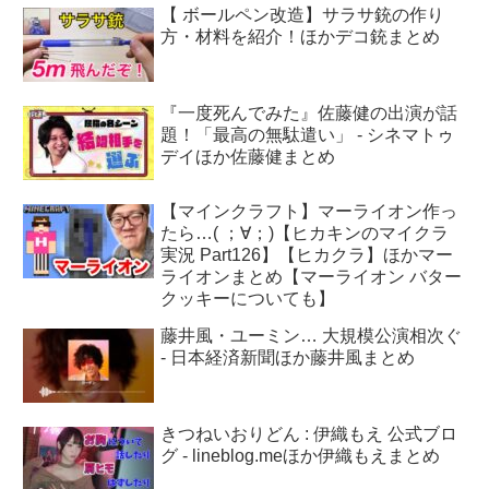
【 ボールペン改造】サラサ銃の作り
方・材料を紹介！ほかデコ銃まとめ
『一度死んでみた』佐藤健の出演が話
題！「最高の無駄遣い」 - シネマトゥ
デイほか佐藤健まとめ
【マインクラフト】マーライオン作っ
たら…( ；∀；)【ヒカキンのマイクラ
実況 Part126】【ヒカクラ】ほかマー
ライオンまとめ【マーライオン バター
クッキーについても】
藤井風・ユーミン… 大規模公演相次ぐ
- 日本経済新聞ほか藤井風まとめ
きつねいおりどん : 伊織もえ 公式ブロ
グ - lineblog.meほか伊織もえまとめ