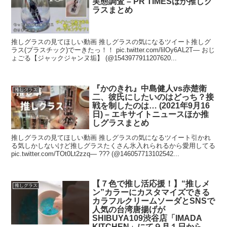
実態調査 – PR TIMESほか推しグ
ラスまとめ
推しグラスの見てほしい動画 推しグラスの気になるツイート推しグ
ラス(プラスチック)でーきたっ！！ pic.twitter.com/lilOy6AL2T— おじ
ょごる【ジャックジャンヌ垢】 (@1543977911207620...
『かのきれ』中島健人vs赤楚衛
推しグラス
二、彼氏にしたいのはどっち？接
戦を制したのは… (2021年9月16
日) – エキサイトニュースほか推
しグラスまとめ
推しグラスの見てほしい動画 推しグラスの気になるツイート引かれ
る気しかしないけど推しグラスたくさん氷入れられるから愛用してる
pic.twitter.com/TOt0Lt2zzq— ??? (@146057713102542...
【７色で推し活応援！】“推しメ
推しグラス
ン”カラーにカスタマイズできる
カラフルクリームソーダとSNSで
人気の台湾唐揚げが
SHIBUYA109渋谷店「IMADA
KITCHEN」にて９月１日から