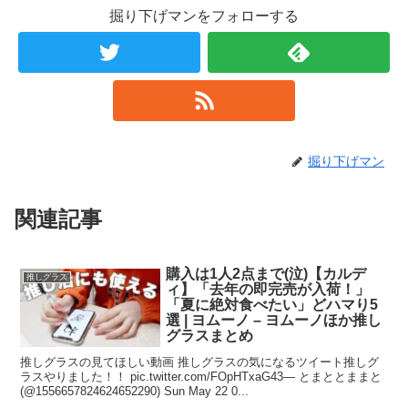
掘り下げマンをフォローする
掘り下げマン
関連記事
購入は1人2点まで(泣)【カルデ
推しグラス
ィ】「去年の即完売が入荷！」
「夏に絶対食べたい」どハマり5
選 | ヨムーノ – ヨムーノほか推し
グラスまとめ
推しグラスの見てほしい動画 推しグラスの気になるツイート推しグ
ラスやりました！！ pic.twitter.com/FOpHTxaG43— とまととままと
(@1556657824624652290) Sun May 22 0...