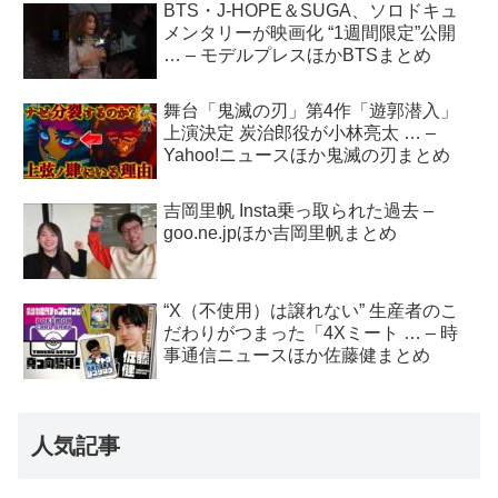
BTS・J-HOPE＆SUGA、ソロドキュ
メンタリーが映画化 “1週間限定”公開
… – モデルプレスほかBTSまとめ
舞台「鬼滅の刃」第4作「遊郭潜入」
上演決定 炭治郎役が小林亮太 … –
Yahoo!ニュースほか鬼滅の刃まとめ
吉岡里帆 Insta乗っ取られた過去 –
goo.ne.jpほか吉岡里帆まとめ
“X（不使用）は譲れない” 生産者のこ
だわりがつまった「4Xミート … – 時
事通信ニュースほか佐藤健まとめ
人気記事