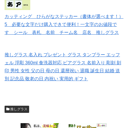
カッティング ひらがなステッカー（書体が選べます！）
5 必要な文字だけ購入できて便利！一文字のお値段で
す シール 表札 名前 チーム名 店名 推しグラス
推しグラス 名入れ プレゼント グラス タンブラー エッフ
ェル 浮彫 360ml 食洗器対応 ビアグラス 名前入り 彫刻 刻
印 男性 女性 父の日 母の日 還暦祝い 退職 誕生日 結婚 送
別 記念品 敬老の日 内祝い 実用的 ギフト
推しグラス