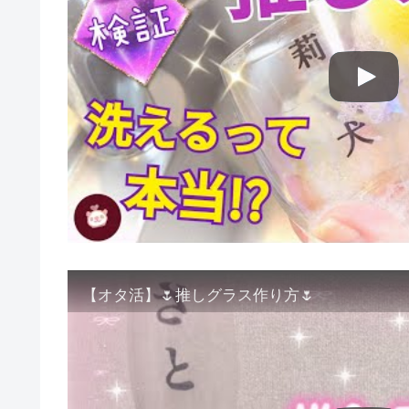
【オタ活】🌷推しグラス作り方🌷