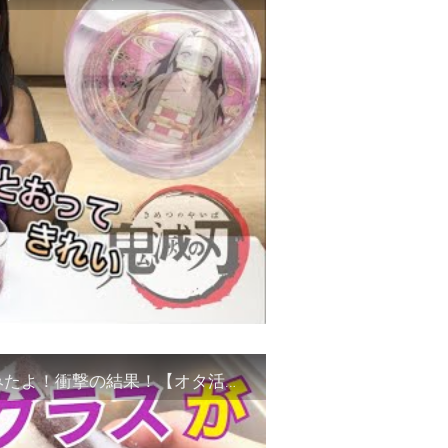
味変OK【洗える推しグラス】ゴシゴシ洗ってみたよ！衝撃の結果！【オタ活〜自作グッズ紹介】#Shorts