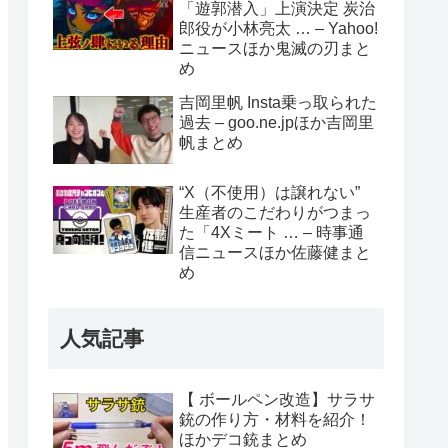
「遊郭潜入」上演決定 炭治
郎役が小林亮太 … – Yahoo!
ニュースほか鬼滅の刃まと
め
吉岡里帆 Insta乗っ取られた
過去 – goo.ne.jpほか吉岡里
帆まとめ
“X（不使用）は譲れない”
生産者のこだわりがつまっ
た「4Xミート … – 時事通
信ニュースほか佐藤健まと
め
人気記事
【 ボールペン改造】サラサ
銃の作り方・材料を紹介！
ほかデコ銃まとめ