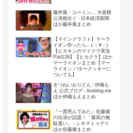
藤井風・ユーミン… 大規模
公演相次ぐ - 日本経済新聞
ほか藤井風まとめ
【マインクラフト】マーラ
イオン作ったら…( ；∀；)
【ヒカキンのマイクラ実況
Part126】【ヒカクラ】ほか
マーライオンまとめ【マー
ライオン バタークッキーに
ついても】
きつねいおりどん : 伊織も
え 公式ブログ - lineblog.me
ほか伊織もえまとめ
『一度死んでみた』佐藤健
の出演が話題！「最高の無
駄遣い」 - シネマトゥデイ
ほか佐藤健まとめ