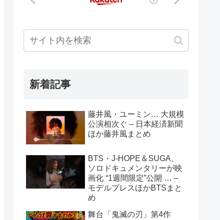
新着記事
藤井風・ユーミン… 大規模
公演相次ぐ – 日本経済新聞
ほか藤井風まとめ
BTS・J-HOPE＆SUGA、
ソロドキュメンタリーが映
画化 “1週間限定”公開 … –
モデルプレスほかBTSまと
め
舞台「鬼滅の刃」第4作