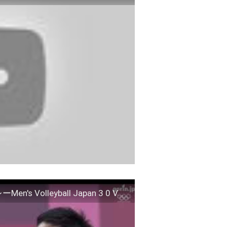
【2020東京オリンピック】藤井直伸｜男子バレーMen's Volleyball Japan 3 0 VEN Olympics Tokyo 2020