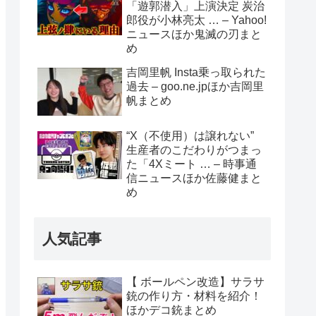
「遊郭潜入」上演決定 炭治
郎役が小林亮太 … – Yahoo!
ニュースほか鬼滅の刃まと
め
吉岡里帆 Insta乗っ取られた
過去 – goo.ne.jpほか吉岡里
帆まとめ
“X（不使用）は譲れない”
生産者のこだわりがつまっ
た「4Xミート … – 時事通
信ニュースほか佐藤健まと
め
人気記事
【 ボールペン改造】サラサ
銃の作り方・材料を紹介！
ほかデコ銃まとめ