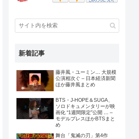
新着記事
藤井風・ユーミン… 大規模
公演相次ぐ – 日本経済新聞
ほか藤井風まとめ
BTS・J-HOPE＆SUGA、
ソロドキュメンタリーが映
画化 “1週間限定”公開 … –
モデルプレスほかBTSまと
め
舞台「鬼滅の刃」第4作