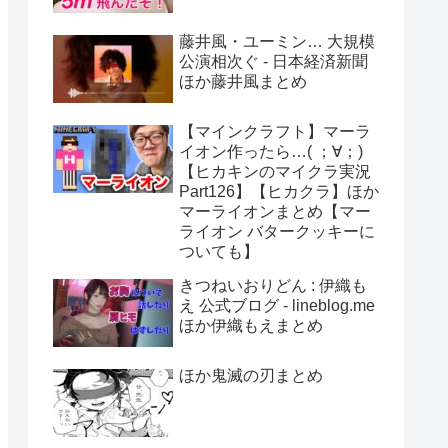
藤井風・ユーミン… 大規模
公演相次ぐ - 日本経済新聞
ほか藤井風まとめ
【マインクラフト】マーラ
イオン作ったら…( ；∀；)
【ヒカキンのマイクラ実況
Part126】【ヒカクラ】ほか
マーライオンまとめ【マー
ライオン バタークッキーに
ついても】
きつねいおりどん : 伊織も
え 公式ブログ - lineblog.me
ほか伊織もえまとめ
ほか鬼滅の刃まとめ