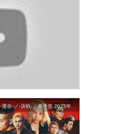
映画『東京リベンジャーズ2 血のハロウィン編 -運命-／-決戦-』本予告 2023年4月21日(金)／6月30日(金)前後編2部作公開