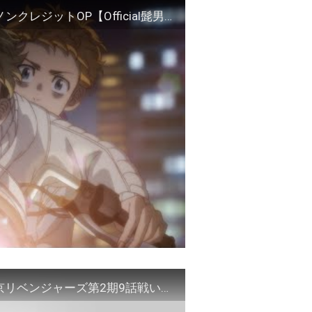
TVアニメ『東京リベンジャーズ』聖夜決戦編 ノンクレジットOP【Official髭男dism「ホワイトノイズ」】
マイキーVS大寿「無敵のマイキーキック」 東京リベンジャーズ第2期9話戦いの瞬間