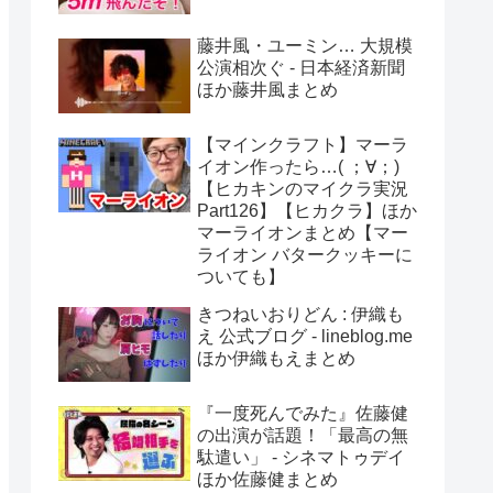
藤井風・ユーミン… 大規模
公演相次ぐ - 日本経済新聞
ほか藤井風まとめ
【マインクラフト】マーラ
イオン作ったら…( ；∀；)
【ヒカキンのマイクラ実況
Part126】【ヒカクラ】ほか
マーライオンまとめ【マー
ライオン バタークッキーに
ついても】
きつねいおりどん : 伊織も
え 公式ブログ - lineblog.me
ほか伊織もえまとめ
『一度死んでみた』佐藤健
の出演が話題！「最高の無
駄遣い」 - シネマトゥデイ
ほか佐藤健まとめ