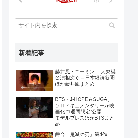
新着記事
藤井風・ユーミン… 大規模
公演相次ぐ – 日本経済新聞
ほか藤井風まとめ
BTS・J-HOPE＆SUGA、
ソロドキュメンタリーが映
画化 “1週間限定”公開 … –
モデルプレスほかBTSまと
め
舞台「鬼滅の刃」第4作