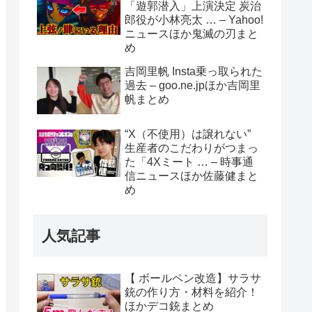
「遊郭潜入」上演決定 炭治
郎役が小林亮太 … – Yahoo!
ニュースほか鬼滅の刃まと
め
吉岡里帆 Insta乗っ取られた
過去 – goo.ne.jpほか吉岡里
帆まとめ
“X（不使用）は譲れない”
生産者のこだわりがつまっ
た「4Xミート … – 時事通
信ニュースほか佐藤健まと
め
人気記事
【 ボールペン改造】サラサ
銃の作り方・材料を紹介！
ほかデコ銃まとめ