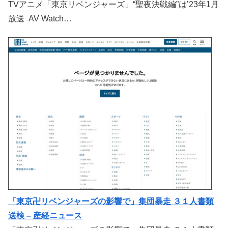
TVアニメ「東京リベンジャーズ」“聖夜決戦編”は’23年1月
放送 AV Watch…
「東京卍リベンジャーズの影響で」集団暴走 ３１人書類
送検 – 産経ニュース