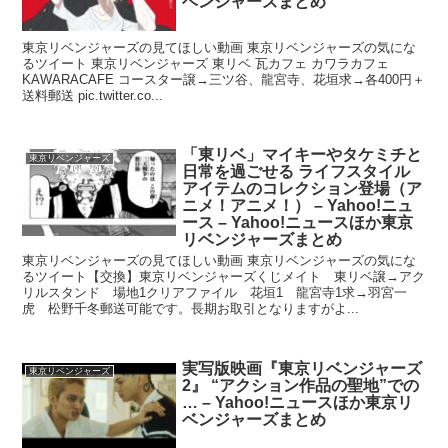
ベンジャーズまとめ
東京リベンジャーズの見てほしい動画 東京リベンジャーズの気にな
るツイート 東京リベンジャーズ 東リベ 瓦カフェ カワラカフェ
KAWARACAFE コースター譲→三ツ谷、龍宮寺、花垣求→各400円＋
送料郵送 pic.twitter.co...
「東リベ」マイキーやタケミチと
東京リベンジャーズ
日常を過ごせる ライフスタイル
アイテムのコレクション登場（ア
ニメ！アニメ！） – Yahoo!ニュ
ース – Yahoo!ニュースほか東京
リベンジャーズまとめ
東京リベンジャーズの見てほしい動画 東京リベンジャーズの気にな
るツイート【交換】東京リベンジャーズくじメイト 東リベ譲→アク
リルスタンド 場地1クリアファイル 花垣1 龍宮寺1求→羽宮一
虎 松野千冬郵送可能です。長期お取引となりますがよ...
実写版映画『東京リベンジャーズ
東京リベンジャーズ
2』 “アクション作品の聖地”での
… – Yahoo!ニュースほか東京リ
ベンジャーズまとめ