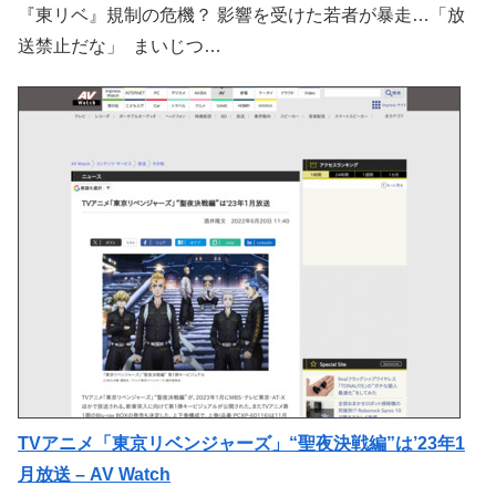
『東リベ』規制の危機？ 影響を受けた若者が暴走…「放
送禁止だな」 まいじつ…
TVアニメ「東京リベンジャーズ」“聖夜決戦編”は’23年1
月放送 – AV Watch