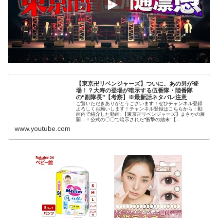
【東京卍リベンジャーズ】ついに、あの男が登
場！？大寿の登場が暗示する伍番隊・陸番隊
の“副隊長”【考察】※最新話ネタバレ注意
ご覧いただきありがとうございます！ぜひチャンネル登録
よろしくお願いします！チャンネル登録はこちらから：動
画内で紹介した動画↓【東京卍リベンジャーズ】まさかの展
開…！公式の〇〇で暗示された“衝撃の結末”【...
www.youtube.com