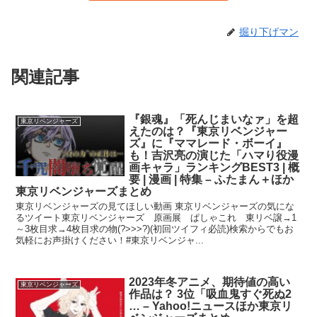
掘り下げマン
関連記事
『銀魂』「死んじまいなァ」を超
東京リベンジャーズ
えたのは？『東京リベンジャー
ズ』に『ママレード・ボーイ』
も！吉沢亮の演じた「ハマり役漫
画キャラ」ランキングBEST3 | 概
要 | 漫画 | 特集 – ふたまん＋ほか
東京リベンジャーズまとめ
東京リベンジャーズの見てほしい動画 東京リベンジャーズの気にな
るツイート東京リベンジャーズ 原画展 ぱしゃこれ 東リベ譲→1
～3枚目求→4枚目求の物(?>>>?)(初回ツイフィ必読)検索からでもお
気軽にお声掛けください！#東京リベンジャ...
2023年冬アニメ、期待値の高い
東京リベンジャーズ
作品は？ 3位「吸血鬼すぐ死ぬ2
… – Yahoo!ニュースほか東京リ