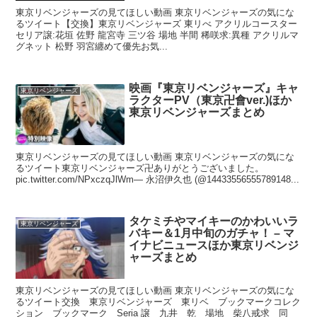
東京リベンジャーズの見てほしい動画 東京リベンジャーズの気にな
るツイート【交換】東京リベンジャーズ 東リべ アクリルコースター
セリア譲:花垣 佐野 龍宮寺 三ツ谷 場地 半間 稀咲求:異種 アクリルマ
グネット 松野 羽宮纏めて優先お気...
映画『東京リベンジャーズ』キャ
東京リベンジャーズ
ラクターPV（東京卍會ver.)ほか
東京リベンジャーズまとめ
東京リベンジャーズの見てほしい動画 東京リベンジャーズの気にな
るツイート東京リベンジャーズ卍ありがとうございました。
pic.twitter.com/NPxczqJlWm— 永沼伊久也 (@14433556555789148...
タケミチやマイキーのかわいいラ
東京リベンジャーズ
バキー＆1月中旬のガチャ！ – マ
イナビニュースほか東京リベンジ
ャーズまとめ
東京リベンジャーズの見てほしい動画 東京リベンジャーズの気にな
るツイート交換 東京リベンジャーズ 東リベ ブックマークコレク
ション ブックマーク Seria 譲 九井 乾 場地 柴八戒求 同