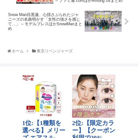
– ファミ通.comほかAmong Usまとめ
Snow Man目黒蓮、心揺さぶられたジャ
ニーズの名曲明かす「女性の強さを感じ
て…」 – モデルプレスほかSnowManまと
め
ホーム
東京リベンジャーズ