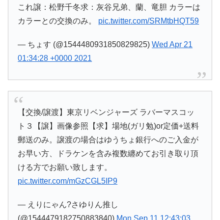
これ譲：松野千冬求：灰谷兄弟、蘭、竜胆 カラーは
カラーとの交換のみ。
pic.twitter.com/SRMtbHQT59
— ちょす (@1544480931850829825)
Wed Apr 21
01:34:28 +0000 2021
【交換/譲渡】東京リベンジャーズ ラバーマスコッ
ト３【譲】画像参照【求】場地(ガリ勉)or定価+送料
郵送のみ。譲渡の場合はゆうちょ銀行へのご入金が
お早い方、ドラケンを含み複数纏めてお引き取り頂
ける方でお願い致します。
pic.twitter.com/mGzCGL5IP9
— えりにゃん?さゆりん推し
(@1544479182750883840)
Mon Sep 11 12:43:03