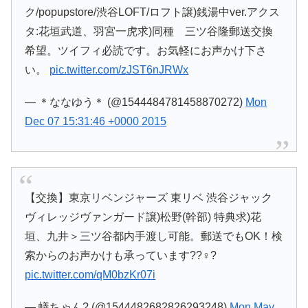
ク/popupstore/渋谷LOFT/ロフト譲)銭湯中ver.アクス
タ:花垣武道、羽宮一虎求)同種 三ツ谷隆郵送交換
希望。ツイフィ必読です。お気軽にお声かけ下さ
い。
pic.twitter.com/zJST6nJRWx
— ＊ななゆう＊ (@1544484781458870272)
Mon
Dec 07 15:31:46 +0000 2015
【交換】東京リベンジャーズ 東リベ 渋谷ジャック
ヴィレッジヴァンガード譲)松野(幹部) 特典求)花
垣、九井＞三ツ谷都内手渡し可能。郵送でもOK！検
索からのお声かけも承っています??♀?
pic.twitter.com/qM0bzKr07i
— 蟻ちゃん? (@1544482682826293248)
Mon May