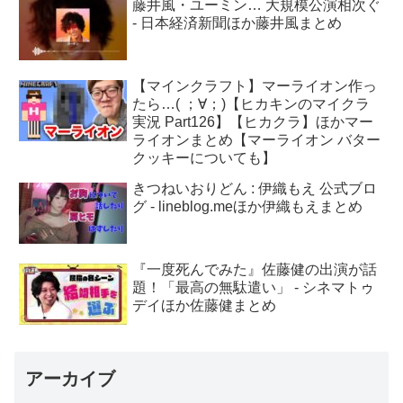
藤井風・ユーミン… 大規模公演相次ぐ
- 日本経済新聞ほか藤井風まとめ
【マインクラフト】マーライオン作っ
たら…( ；∀；)【ヒカキンのマイクラ
実況 Part126】【ヒカクラ】ほかマー
ライオンまとめ【マーライオン バター
クッキーについても】
きつねいおりどん : 伊織もえ 公式ブロ
グ - lineblog.meほか伊織もえまとめ
『一度死んでみた』佐藤健の出演が話
題！「最高の無駄遣い」 - シネマトゥ
デイほか佐藤健まとめ
アーカイブ