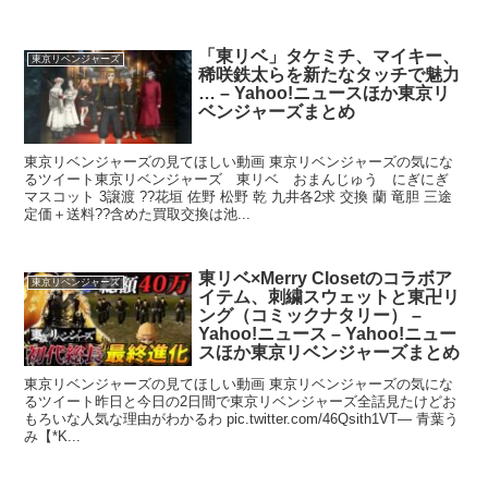
「東リベ」タケミチ、マイキー、
東京リベンジャーズ
稀咲鉄太らを新たなタッチで魅力
… – Yahoo!ニュースほか東京リ
ベンジャーズまとめ
東京リベンジャーズの見てほしい動画 東京リベンジャーズの気にな
るツイート東京リベンジャーズ 東リベ おまんじゅう にぎにぎ
マスコット 3譲渡 ??花垣 佐野 松野 乾 九井各2求 交換 蘭 竜胆 三途
定価＋送料??含めた買取交換は池...
東リベ×Merry Closetのコラボア
東京リベンジャーズ
イテム、刺繍スウェットと東卍リ
ング（コミックナタリー） –
Yahoo!ニュース – Yahoo!ニュー
スほか東京リベンジャーズまとめ
東京リベンジャーズの見てほしい動画 東京リベンジャーズの気にな
るツイート昨日と今日の2日間で東京リベンジャーズ全話見たけどお
もろいな人気な理由がわかるわ pic.twitter.com/46Qsith1VT— 青葉う
み【*K...