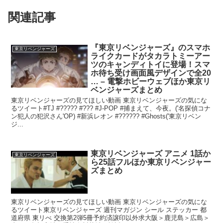
関連記事
『東京リベンジャーズ』のスマホ
東京リベンジャーズ
ライクカードがタカラトミーアー
ツのキャンディトイに登場！スマ
ホ待ち受け画面風デザインで全20
… – 電撃ホビーウェブほか東京リ
ベンジャーズまとめ
東京リベンジャーズの見てほしい動画 東京リベンジャーズの気にな
るツイート#TJ #????? #??? #J-POP #捕まえて、今夜。('名探偵コナ
ン犯人の犯沢さん'OP) #新浜レオン #?????? #Ghosts('東京リベン
ジ...
東京リベンジャーズ アニメ 1話か
東京リベンジャーズ
ら25話フルほか東京リベンジャー
ズまとめ
東京リベンジャーズの見てほしい動画 東京リベンジャーズの気にな
るツイート東京リベンジャーズ 週刊マガジン シール ステッカー 都
道府県 東リべ 交換第2弾5冊予約済譲印以外求大阪＞鹿児島＞広島＞