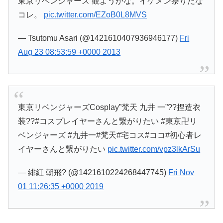
東京リベンジャーズ 観ようかな。イケメン祭りだな
コレ。
pic.twitter.com/EZoB0L8MVS
— Tsutomu Asari (@1421610407936946177)
Fri
Aug 23 08:53:59 +0000 2013
東京リベンジャーズCosplay”梵天 九井 一”??捏造衣
装??#コスプレイヤーさんと繋がりたい #東京卍リ
ベンジャーズ #九井一#梵天#宅コス#ココ#初心者レ
イヤーさんと繋がりたい
pic.twitter.com/vpz3lkArSu
— 緋紅 朝飛? (@1421610224268447745)
Fri Nov
01 11:26:35 +0000 2019