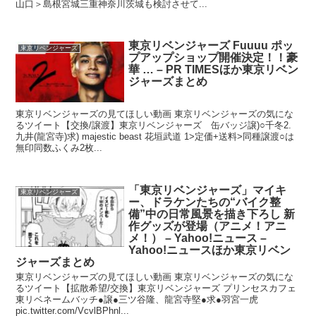
山口＞島根宮城三重神奈川茨城も検討させて...
東京リベンジャーズ Fuuuu ポッ
東京リベンジャーズ
プアップショップ開催決定！！豪
華 … – PR TIMESほか東京リベン
ジャーズまとめ
東京リベンジャーズの見てほしい動画 東京リベンジャーズの気にな
るツイート【交換/譲渡】東京リベンジャーズ 缶バッジ譲)○千冬2.
九井(龍宮寺)求) majestic beast 花垣武道 1>定価+送料>同種譲渡○は
無印同数ふくみ2枚...
「東京リベンジャーズ」マイキ
東京リベンジャーズ
ー、ドラケンたちの“バイク整
備”中の日常風景を描き下ろし 新
作グッズが登場（アニメ！アニ
メ！） – Yahoo!ニュース –
Yahoo!ニュースほか東京リベン
ジャーズまとめ
東京リベンジャーズの見てほしい動画 東京リベンジャーズの気にな
るツイート【拡散希望/交換】東京リベンジャーズ プリンセスカフェ
東リベネームバッチ●譲●三ツ谷隆、龍宮寺堅●求●羽宮一虎
pic.twitter.com/VcvlBPhnl...