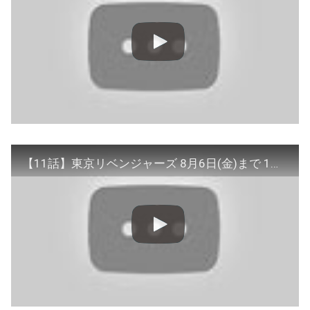
【11話】東京リベンジャーズ 8月6日(金)まで 1〜12話 期間限定イッキ見！【公式アニメ】