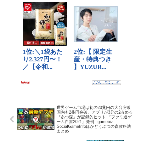
世界ゲーム市場は初の20兆円の大台突破
国内も2兆円突破、アプリが3分の2占める
『あつ森』が記録的ヒット 『ファミ通ゲ
ーム白書2021』発刊 | gamebiz –
SocialGameInfoほかどうぶつの森攻略法
まとめ