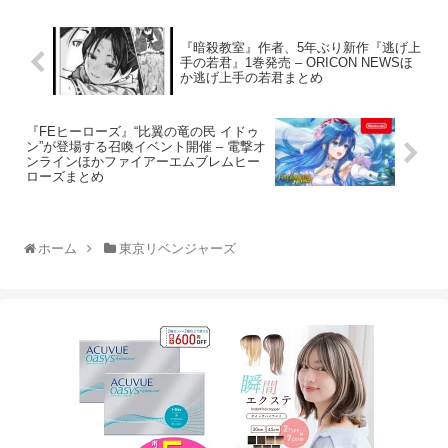
『暗殺教室』作者、5年ぶり新作『逃げ上
手の若君』1巻発売 – ORICON NEWSほ
か逃げ上手の若君まとめ
『FEヒーローズ』“比翼の竜の民 イドゥ
ン”が登場する召喚イベント開催 – 電撃オ
ンラインほかファイアーエムブレムヒー
ローズまとめ
ホーム
東京リベンジャーズ