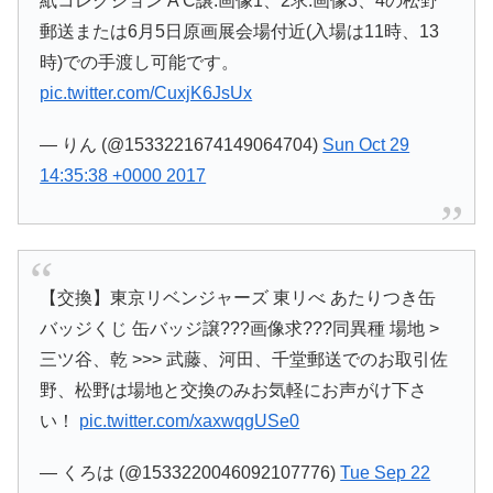
紙コレクション A C譲:画像1、2求:画像3、4の松野
郵送または6月5日原画展会場付近(入場は11時、13
時)での手渡し可能です。
pic.twitter.com/CuxjK6JsUx
— りん (@1533221674149064704)
Sun Oct 29
14:35:38 +0000 2017
【交換】東京リベンジャーズ 東リべ あたりつき缶
バッジくじ 缶バッジ譲???画像求???同異種 場地 >
三ツ谷、乾 >>> 武藤、河田、千堂郵送でのお取引佐
野、松野は場地と交換のみお気軽にお声がけ下さ
い！
pic.twitter.com/xaxwqgUSe0
— くろは (@1533220046092107776)
Tue Sep 22