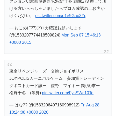
クションC譲:画像参照求:松野千冬(画像2)交換して頂
ける方いらっしゃいましたらプロカ確認の上お声が
けください。
pic.twitter.com/o1e5Gao3Yq
— おこめ( ¨??)プロカ確認お願いします
(@1533207774418509824)
Mon Sep 07 15:46:13
+0000 2015
東京リベンジャーズ 交換ジョイポリス
JOYPOLISカーニバルゲーム 参加賞トレーディン
グポストカード譲ー 佐野 マイキー (等身)求ー
松野千冬 (等身)
pic.twitter.com/FysSWc10Te
— はな?? (@1533206497160998912)
Fri Aug 28
10:24:08 +0000 2020