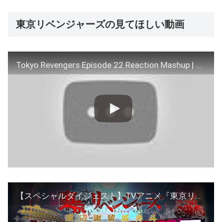
東京リベンジャーズの見てほしい動画
Tokyo Revengers Episode 22 Reaction Mashup | 東京卍リベンジャーズ(TR) EP 22 Reaction Mashup | A4L
【スペシャルダイジェスト】TVアニメ『東京リベンジャーズ』須辺謝留威弁斗～東京卍會立川通凛愚～ ①