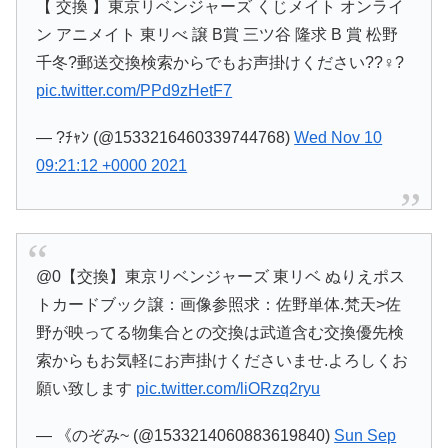
【 交換 】東京リベンジャーズ くじメイト オンライ
ン アニメイト 東リべ 譲 B賞 三ツ谷 隆求 B 賞 松野
千冬?郵送交換検索からでもお声掛けください??♀?
pic.twitter.com/PPd9zHetF7
— ?ﾁｬﾝ (@1533216460339744768)
Wed Nov 10
09:21:12 +0000 2021
@0【交換】東京リベンジャーズ 東リベ ぬりえポス
トカードブック譲：画像参照求：佐野単体.梵天>佐
野が映ってる物集合との交換は武道含む交換優先検
索からもお気軽にお声掛けくださいませ.よろしくお
願い致します
pic.twitter.com/liORzq2ryu
— 《のぞみ~ (@1533214060883619840)
Sun Sep