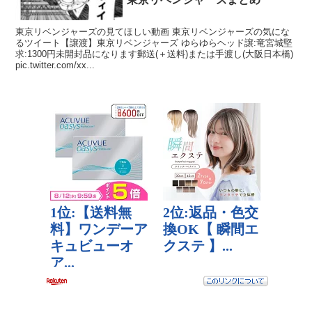
東京リベンジャーズの見てほしい動画 東京リベンジャーズの気にな
るツイート【譲渡】東京リベンジャーズ ゆらゆらヘッド譲:竜宮城堅
求:1300円未開封品になります郵送(＋送料)または手渡し(大阪日本橋)
pic.twitter.com/xx...