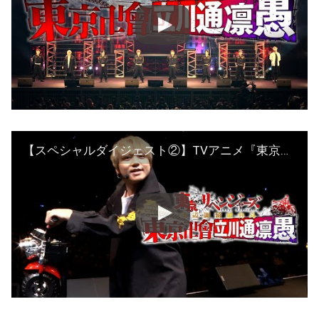
【スペシャルダイジェスト②】TVアニメ『東京リベンジャーズ』須辺謝留威弁斗～東京卍會立川通凛愚～ ②