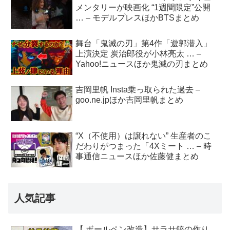
メンタリーが映画化 “1週間限定”公開
… – モデルプレスほかBTSまとめ
舞台「鬼滅の刃」第4作「遊郭潜入」
上演決定 炭治郎役が小林亮太 … –
Yahoo!ニュースほか鬼滅の刃まとめ
吉岡里帆 Insta乗っ取られた過去 –
goo.ne.jpほか吉岡里帆まとめ
“X（不使用）は譲れない” 生産者のこ
だわりがつまった「4Xミート … – 時
事通信ニュースほか佐藤健まとめ
人気記事
【 ボールペン改造】サラサ銃の作り