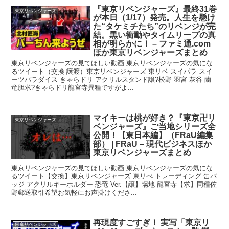
『東京リベンジャーズ』最終31巻
東京リベンジャーズ
が本日（1/17）発売。人生を懸け
た“タケミチたち”のリベンジが完
結。黒い衝動やタイムリープの真
相が明らかに！ – ファミ通.com
ほか東京リベンジャーズまとめ
東京リベンジャーズの見てほしい動画 東京リベンジャーズの気にな
るツイート（交換 譲渡）東京リベンジャーズ 東リベ スイパラ スイ
ーツパラダイス きゃらドリ アクリルスタンド譲?松野 羽宮 灰谷 蘭
竜胆求?きゃらドリ龍宮寺異種ですがよ...
マイキーは桃が好き？『東京卍リ
東京リベンジャーズ
ベンジャーズ』ご当地シリーズ全
公開！【東日本編】（FRaU編集
部） | FRaU – 現代ビジネスほか
東京リベンジャーズまとめ
東京リベンジャーズの見てほしい動画 東京リベンジャーズの気にな
るツイート【交換】東京リベンジャーズ 東リべ トレーディング 缶バ
ッジ アクリルキーホルダー 恐竜 Ver.【譲】場地 龍宮寺【求】同種佐
野郵送取引希望お気軽にお声掛けくださ...
再現度すごすぎ！ 実写「東京リ
東京リベンジャーズ