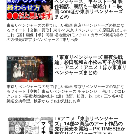
ベンジャーズ」キャスト一覧 製
作秘話、裏話も一挙紹介！ – 映
画.comほか東京リベンジャーズ
まとめ
東京リベンジャーズの見てほしい動画 東京リベンジャーズの気にな
るツイート【交換・買取】東リべ 東京リベンジャーズ 原画展 ぱしゃ
これ【譲】画像【求】同種 場地圭介(モノクロ＞カラー)?郵送?纏めて
の方優先#東京リベンジャーズ #東リべ夢...
「東京リベンジャーズ 聖夜決戦
東京リベンジャーズ
編」杉田智和＆小松未可子が追加
… – アニメ！アニメ！ほか東京リ
ベンジャーズまとめ
東京リベンジャーズの見てほしい動画 東京リベンジャーズの気にな
るツイート【交換】東京リベンジャーズ チャレンジ！ 缶バッジコレ
クション -聖夜決戦編vol.1-（譲）佐野、松野、乾（求）三ツ谷A>B
郵送交換希望。検索からでもお気軽にお声...
TVアニメ『東京リベンジャー
東京リベンジャーズ
ズ』14種42商品のアート作品の
先行発売を開始 – PR TIMESほか
東京リベンジャーズまとめ