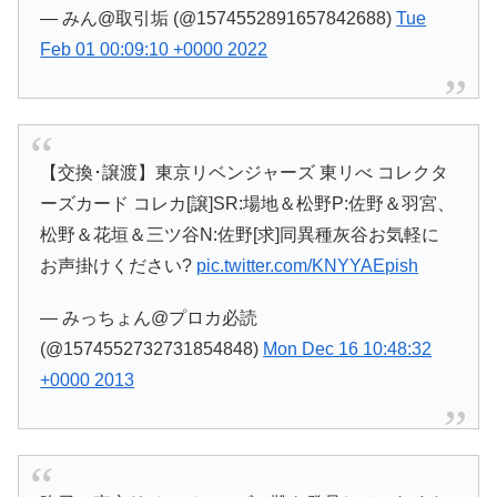
— みん@取引垢 (@1574552891657842688)
Tue
Feb 01 00:09:10 +0000 2022
【交換･譲渡】東京リベンジャーズ 東リべ コレクタ
ーズカード コレカ[譲]SR:場地＆松野P:佐野＆羽宮、
松野＆花垣＆三ツ谷N:佐野[求]同異種灰谷お気軽に
お声掛けください?
pic.twitter.com/KNYYAEpish
— みっちょん@プロカ必読
(@1574552732731854848)
Mon Dec 16 10:48:32
+0000 2013