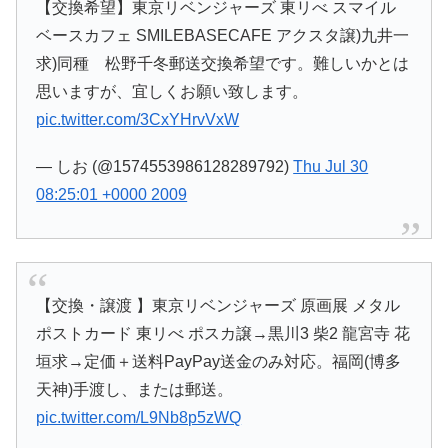
【交換希望】東京リベンジャーズ 東リべ スマイル
ベースカフェ SMILEBASECAFE アクスタ譲)九井一
求)同種 松野千冬郵送交換希望です。難しいかとは
思いますが、宜しくお願い致します。
pic.twitter.com/3CxYHrvVxW
— しお (@1574553986128289792)
Thu Jul 30
08:25:01 +0000 2009
【交換・譲渡 】東京リベンジャーズ 原画展 メタル
ポストカード 東リべ ポスカ譲→黒川3 柴2 龍宮寺 花
垣求→定価＋送料PayPay送金のみ対応。福岡(博多
天神)手渡し、または郵送。
pic.twitter.com/L9Nb8p5zWQ