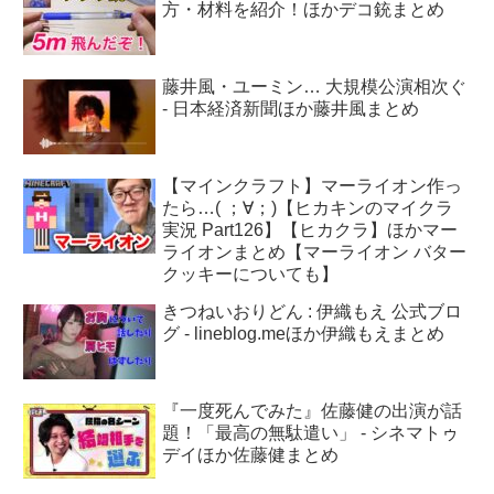
方・材料を紹介！ほかデコ銃まとめ
藤井風・ユーミン… 大規模公演相次ぐ
- 日本経済新聞ほか藤井風まとめ
【マインクラフト】マーライオン作っ
たら…( ；∀；)【ヒカキンのマイクラ
実況 Part126】【ヒカクラ】ほかマー
ライオンまとめ【マーライオン バター
クッキーについても】
きつねいおりどん : 伊織もえ 公式ブロ
グ - lineblog.meほか伊織もえまとめ
『一度死んでみた』佐藤健の出演が話
題！「最高の無駄遣い」 - シネマトゥ
デイほか佐藤健まとめ