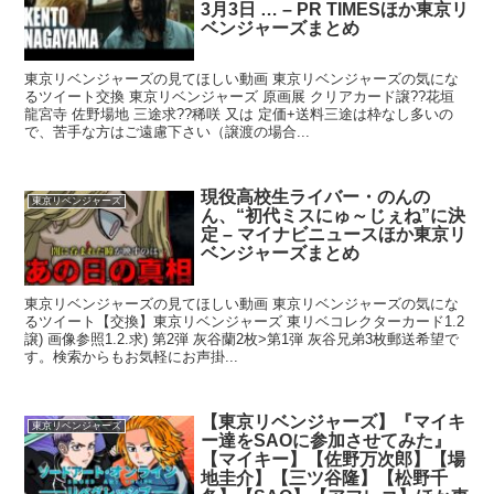
3月3日 … – PR TIMESほか東京リ
ベンジャーズまとめ
東京リベンジャーズの見てほしい動画 東京リベンジャーズの気にな
るツイート交換 東京リベンジャーズ 原画展 クリアカード譲??花垣
龍宮寺 佐野場地 三途求??稀咲 又は 定価+送料三途は枠なし多いの
で、苦手な方はご遠慮下さい（譲渡の場合...
現役高校生ライバー・のんの
東京リベンジャーズ
ん、“初代ミスにゅ～じぇね”に決
定 – マイナビニュースほか東京リ
ベンジャーズまとめ
東京リベンジャーズの見てほしい動画 東京リベンジャーズの気にな
るツイート【交換】東京リベンジャーズ 東リベコレクターカード1.2
譲) 画像参照1.2.求) 第2弾 灰谷蘭2枚>第1弾 灰谷兄弟3枚郵送希望で
す。検索からもお気軽にお声掛...
【東京リベンジャーズ】『マイキ
東京リベンジャーズ
ー達をSAOに参加させてみた』
【マイキー】【佐野万次郎】【場
地圭介】【三ツ谷隆】【松野千