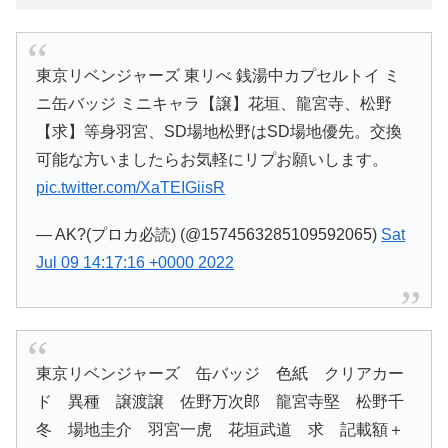
東京リベンジャーズ 東リべ 銭湯中カプセルトイ ミ
ニ缶バッジ ミニキャラ【譲】花垣、龍宮寺、松野
【求】等身羽宮、SD場地松野はSD場地優先。交換
可能な方いましたらお気軽にリプお願いします。
pic.twitter.com/XaTEIGiisR
— AK?(プロカ必読) (@1574563285109592065)
Sat
Jul 09 14:17:16 +0000 2022
東京リベンジャーズ 缶バッジ 色紙 クリアカー
ド 異種 譲渡譲 佐野万次郎 龍宮寺堅 松野千
冬 場地圭介 羽宮一虎 花垣武道 求 記載額＋