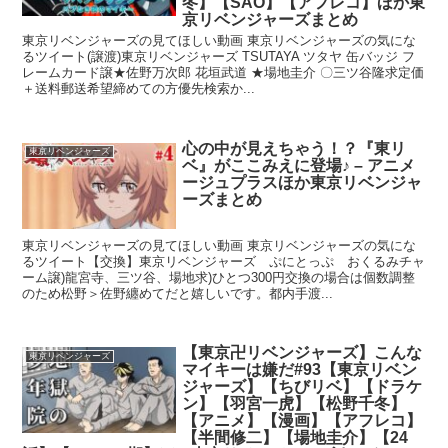
冬】【SAO】【アフレコ】ほか東
京リベンジャーズまとめ
東京リベンジャーズの見てほしい動画 東京リベンジャーズの気にな
るツイート(譲渡)東京リベンジャーズ TSUTAYA ツタヤ 缶バッジ フ
レームカード譲★佐野万次郎 花垣武道 ★場地圭介 〇三ツ谷隆求定価
＋送料郵送希望締めての方優先検索か...
心の中が見えちゃう！？『東リ
東京リベンジャーズ
ベ』がここみえに登場♪ – アニメ
ージュプラスほか東京リベンジャ
ーズまとめ
東京リベンジャーズの見てほしい動画 東京リベンジャーズの気にな
るツイート【交換】東京リベンジャーズ ぷにとっぷ おくるみチャ
ーム譲)龍宮寺、三ツ谷、場地求)ひとつ300円交換の場合は個数調整
のため松野＞佐野纏めてだと嬉しいです。都内手渡...
【東京卍リベンジャーズ】こんな
東京リベンジャーズ
マイキーは嫌だ#93【東京リベン
ジャーズ】【ちびリベ】【ドラケ
ン】【羽宮一虎】【松野千冬】
【アニメ】【漫画】【アフレコ】
【半間修二】【場地圭介】【24