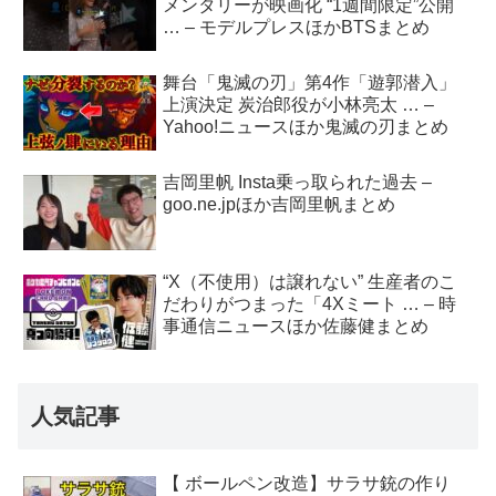
メンタリーが映画化 “1週間限定”公開
… – モデルプレスほかBTSまとめ
舞台「鬼滅の刃」第4作「遊郭潜入」
上演決定 炭治郎役が小林亮太 … –
Yahoo!ニュースほか鬼滅の刃まとめ
吉岡里帆 Insta乗っ取られた過去 –
goo.ne.jpほか吉岡里帆まとめ
“X（不使用）は譲れない” 生産者のこ
だわりがつまった「4Xミート … – 時
事通信ニュースほか佐藤健まとめ
人気記事
【 ボールペン改造】サラサ銃の作り