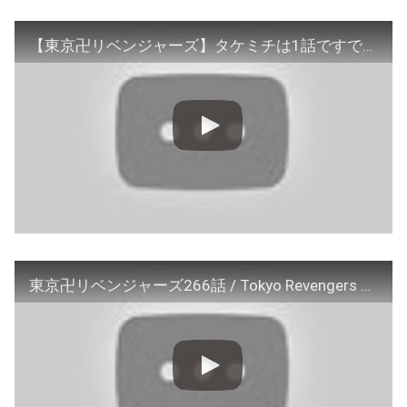
【東京卍リベンジャーズ】タケミチは1話ですでに死んでいた…『1つ目の世界線』の真実がわかりました【ネタバレあり】
東京卍リベンジャーズ266話 / Tokyo Revengers chapter 266 RAW