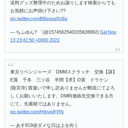
送料グッズ整理中のためお譲りします検索からでも
お気軽にお声掛け下さい??
pic.twitter.com/BBessq0U8a
— ちふゆん?゜ (@1574562540335828992)
Sat Nov
13 23:41:50 +0000 2021
東京リベンジャーズ DMMスクラッチ 交換【譲】
E賞 千冬 三ツ谷 半間【求】D賞 ドラケン
(龍宮寺) 賞違いで申し訳ありませんが郵送にてよろ
しくお願いいたします。DM時連絡先交換できる方
にて。先着順ではありません。
pic.twitter.com/HlbyxiIFRN
— あす819@ダメな日は上を向く