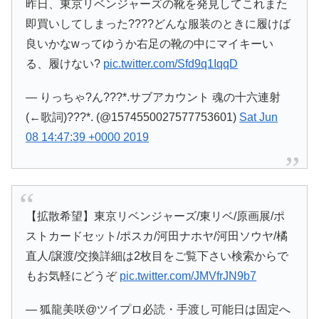
昨日、東京リベンジャーズの靴を発見してこれまた
即買いしてしまった????どんな服装のときに履けば
良いかなwってゆうか右足の靴の中にマイキーい
る、履けない?
pic.twitter.com/Sfd9q1IqqD
— りっちゃ?ん???*.サブアカウント 魂の十六連射
(←歌詞)???*. (@1574550027577753601)
Sat Jun
08 14:47:39 +0000 2019
【拡散希望】東京リベンジャーズ/東リベ/原画展/ポ
ストカードセット/ポスカ/河田ナホヤ/河田ソウヤ/橘
直人/譲渡/交換詳細は2枚目をご覧下さい検索からで
もお気軽にどうぞ
pic.twitter.com/JMVfrJN9b7
— 狐龍美咲@ツイプロ必読・手渡し可能日は固定へ