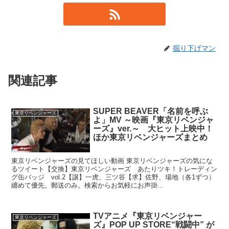
掘り下げマン
関連記事
SUPER BEAVER「名前を呼ぶ
東京リベンジャーズ
よ」MV ～映画『東京リベンジャ
ーズ』ver.～ 大ヒット上映中！
ほか東京リベンジャーズまとめ
東京リベンジャーズの見てほしい動画 東京リベンジャーズの気にな
るツイート【交換】東京リベンジャーズ あたりツキ！トレーディン
グ缶バッジ vol.2【譲】一虎、三ツ谷【求】佐野、場地（各1ずつ）
纏めて優先。郵送のみ。検索からお気軽にお声掛...
TVアニメ『東京リベンジャー
東京リベンジャーズ
ズ』POP UP STORE“戦闘中” が