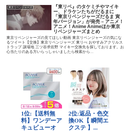
『東リベ』のタケミチやマイキ
東京リベンジャーズ
ー、ドラケンたちがだるまに
「東京リベンジャーズだるま 寅
年バージョン」が発売 – アニメ！
アニメ！Anime Animeほか東京
リベンジャーズまとめ
東京リベンジャーズの見てほしい動画 東京リベンジャーズの気にな
るツイート【交換】東京リベンジャーズ 東リべ おやすみアクリルス
トラップ 譲場地 三ツ谷求佐野 マイキー交換先を探しております。お
心当たりのある方いらっしゃいましたら検索から...