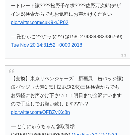
ートレート譲????松野千冬求????佐野万次郎(デザ
インB)検索からでもお気軽にお声かけください
pic.twitter.com/cuK9krJP02
— 卍ひぃこ??ζ*’ヮ’)ζ?? (@1581274334882336769)
Tue Nov 20 14:31:52 +0000 2018
【交換】東京リベンジャーズ 原画展 缶バッジ譲)
缶バッジ→大寿1 黒川2 武道2求)三途検索からでも
お気軽にお声かけ下さい！！明日まで金沢にいます
ので手渡しでお願い致します???♀?
pic.twitter.com/OFBZviXc8n
— とうにゅうちゃん@取引垢
(@1581273666167635968)
Mon Nov 30 12:40:32