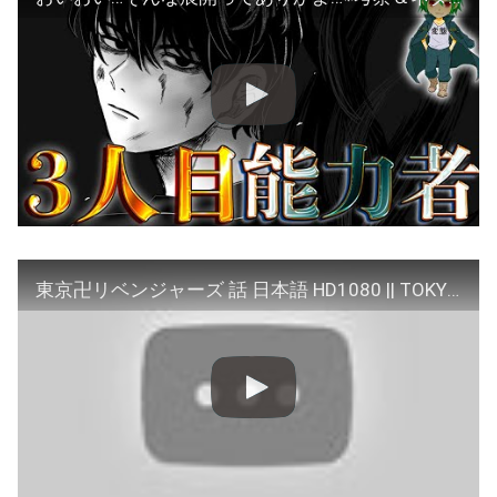
東京卍リベンジャーズ 話 日本語 HD1080 || TOKYO卍REVENGERS Chapter 271 Full HD