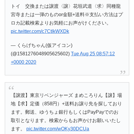
トイ 交換または譲渡〈譲〉花垣武道〈求〉同種龍
宮寺または一弾のものor金額+送料※支払い方法はプ
ロカ記載検索よりお気軽にお声がけください。
pic.twitter.com/c7CtlkWXDk
— くらげちゃん(仮アイコン)
(@1581276048905625602)
Tue Aug 25 08:57:12
+0000 2020
【譲渡】東京リベンジャーズ まめころりん【譲】場
地【求】定価（858円）+送料お譲り先を探しており
ます。郵送、ゆうちょ銀行もしくはPayPayでのお
取引となります。検索からもお声かけお願いいたし
ます。
pic.twitter.com/wOKy30DCUa