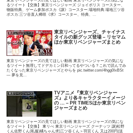
東京リベンジャーズの見てほしい動画 東京リベンジャーズの気にな
るツイート【交換】東京リベンジャーズ ジョイポリス コースター、
物販特典、ゲーム参加ポスカ《譲》コースター:場地特典:場地三ツ谷
ポスカ:三ツ谷直人稀咲《求》コースター、特典、...
東京リベンジャーズ、チャイナス
東京リベンジャーズ
タイルの新グッズ登場 – リセマム
ほか東京リベンジャーズまとめ
東京リベンジャーズの見てほしい動画 東京リベンジャーズの気にな
るツイート無理してドデカミン日和ってるやついる？これで読んでみ
たくなった東京リベンジャーズとやらを pic.twitter.com/4hgg0IxBSt
— 夢を見...
TVアニメ『東京リベンジャー
東京リベンジャーズ
ズ』より各キャラクターイメージ
の … – PR TIMESほか東京リベン
ジャーズまとめ
東京リベンジャーズの見てほしい動画 東京リベンジャーズの気にな
るツイート【交換】 東リべ 東京リベンジャーズ クーナッツ 譲)松野
くん佐野くん(私服)橘ちゃん求)三ツ谷くん＞羽宮くん 又は200円(送