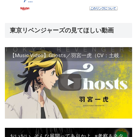
東京リベンジャーズの見てほしい動画
【Music Video】Ghosts／羽宮一虎（CV：土岐隼一）
おいおい…そんな展開ってありかよ…※考察＆ネタバレ注意【やまちゃん。】【東リベ 270話】