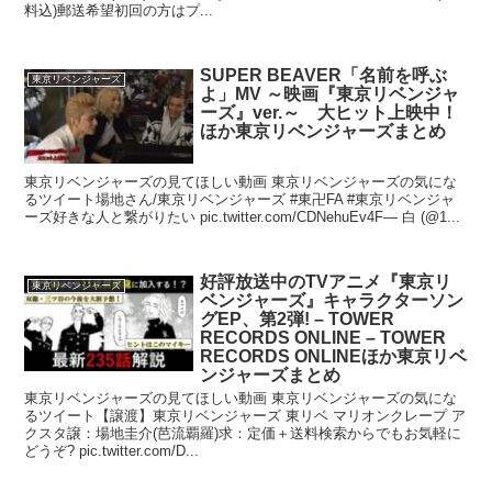
料込)郵送希望初回の方はプ...
SUPER BEAVER「名前を呼ぶ
東京リベンジャーズ
よ」MV ～映画『東京リベンジャ
ーズ』ver.～ 大ヒット上映中！
ほか東京リベンジャーズまとめ
東京リベンジャーズの見てほしい動画 東京リベンジャーズの気にな
るツイート場地さん/東京リベンジャーズ #東卍FA #東京リベンジャ
ーズ好きな人と繋がりたい pic.twitter.com/CDNehuEv4F— 白 (@1...
好評放送中のTVアニメ『東京リ
東京リベンジャーズ
ベンジャーズ』キャラクターソン
グEP、第2弾! – TOWER
RECORDS ONLINE – TOWER
RECORDS ONLINEほか東京リベ
ンジャーズまとめ
東京リベンジャーズの見てほしい動画 東京リベンジャーズの気にな
るツイート【譲渡】東京リベンジャーズ 東リベ マリオンクレープ ア
クスタ譲：場地圭介(芭流覇羅)求：定価＋送料検索からでもお気軽に
どうぞ? pic.twitter.com/D...