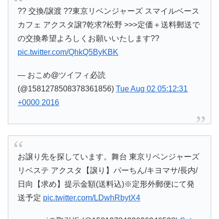
?? 交換/譲渡 ??東京リベンジャーズ スマイルベース
カフェ アクスタ譲?乾求?松野 >>>定価＋送料郵送で
の交換希望よろしくお願いいたします??
pic.twitter.com/QhkQ5ByKBK
— おこめ@ツイフィ必読
(@1581278508378361856)
Tue Aug 02 05:12:31
+0000 2016
お譲り先を探しています。舞台 東京リベンジャーズ
リベステ アクスタ【譲り】パーちん/キヨマサ/長内/
日向【求め】提示金額(送料込)※定形外郵便にて発
送予定
pic.twitter.com/LDwhRbytX4