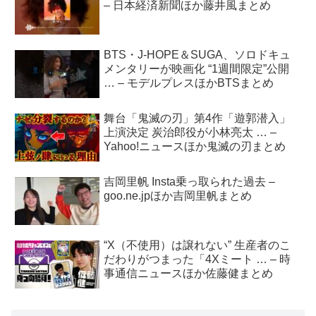
– 日本経済新聞ほか藤井風まとめ
BTS・J-HOPE＆SUGA、ソロドキュ
メンタリーが映画化 “1週間限定”公開
… – モデルプレスほかBTSまとめ
舞台「鬼滅の刃」第4作「遊郭潜入」
上演決定 炭治郎役が小林亮太 … –
Yahoo!ニュースほか鬼滅の刃まとめ
吉岡里帆 Insta乗っ取られた過去 –
goo.ne.jpほか吉岡里帆まとめ
“X（不使用）は譲れない” 生産者のこ
だわりがつまった「4Xミート … – 時
事通信ニュースほか佐藤健まとめ