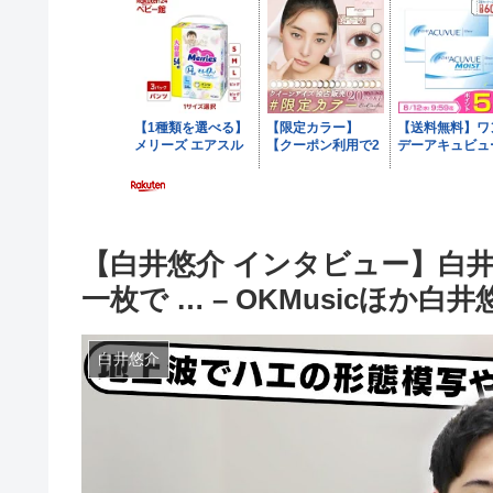
【白井悠介 インタビュー】白
一枚で … – OKMusicほか白
白井悠介