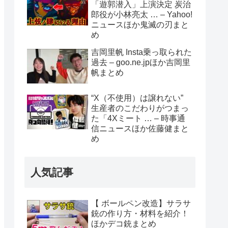
「遊郭潜入」上演決定 炭治
郎役が小林亮太 … – Yahoo!
ニュースほか鬼滅の刃まと
め
吉岡里帆 Insta乗っ取られた
過去 – goo.ne.jpほか吉岡里
帆まとめ
“X（不使用）は譲れない”
生産者のこだわりがつまっ
た「4Xミート … – 時事通
信ニュースほか佐藤健まと
め
人気記事
【 ボールペン改造】サラサ
銃の作り方・材料を紹介！
ほかデコ銃まとめ