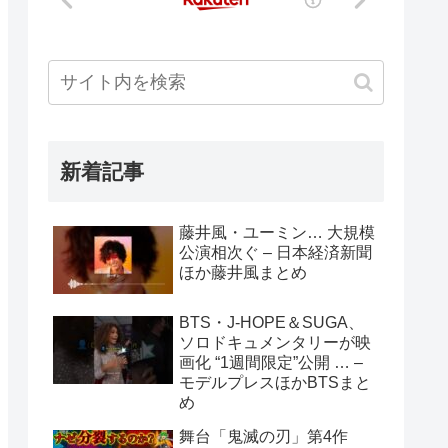
新着記事
藤井風・ユーミン… 大規模
公演相次ぐ – 日本経済新聞
ほか藤井風まとめ
BTS・J-HOPE＆SUGA、
ソロドキュメンタリーが映
画化 “1週間限定”公開 … –
モデルプレスほかBTSまと
め
舞台「鬼滅の刃」第4作