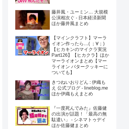
藤井風・ユーミン… 大規模
公演相次ぐ - 日本経済新聞
ほか藤井風まとめ
【マインクラフト】マーラ
イオン作ったら…( ；∀；)
【ヒカキンのマイクラ実況
Part126】【ヒカクラ】ほか
マーライオンまとめ【マー
ライオン バタークッキーに
ついても】
きつねいおりどん : 伊織も
え 公式ブログ - lineblog.me
ほか伊織もえまとめ
『一度死んでみた』佐藤健
の出演が話題！「最高の無
駄遣い」 - シネマトゥデイ
ほか佐藤健まとめ