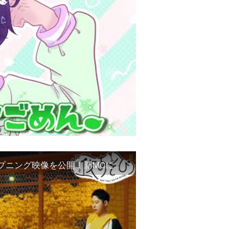
【声優と夜あそび2023】2023シーズンのオープニング映像を公開！新MCに白井悠介/谷山紀章/鈴木愛奈/花江夏樹を迎え4/10(月)よる9時40分より放送スタート！ABEMAで無料放送！